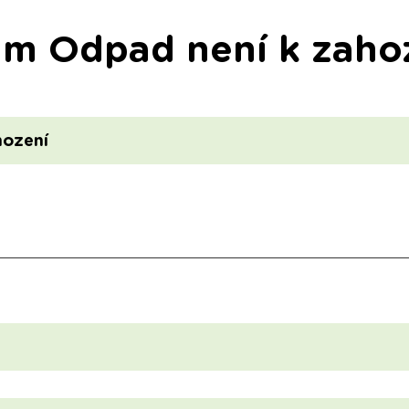
am Odpad není k zaho
hození