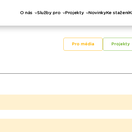
O nás
Služby pro
Projekty
Novinky
Ke stažení
K
Pro média
Projekty