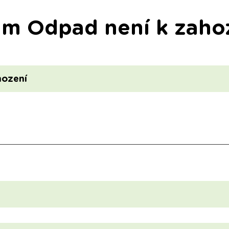
am Odpad není k zaho
hození