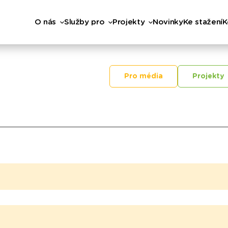
O nás
Služby pro
Projekty
Novinky
Ke stažení
K
Pro média
Projekty