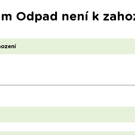
am Odpad není k zaho
hození