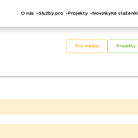
O nás
Služby pro
Projekty
Novinky
Ke stažení
K
Pro média
Projekty