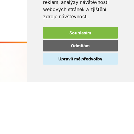
reklam, analýzy návštěvnosti
webových stránek a zjištění
zdroje návštěvnosti.
Souhlasím
Odmítám
Upravit mé předvolby
Buďme ve spojení
V rámci zpětného odběru odpadních přenosných baterií
spolupracujeme se společností
REMA Battery
.
© REMA Systém
Nastavení cookies
Ochrana osobních údajů