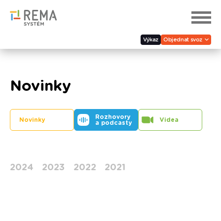
Výkaz
Objednat svoz
Novinky
Rozhovory
Novinky
Videa
a podcasty
2024
2023
2022
2021