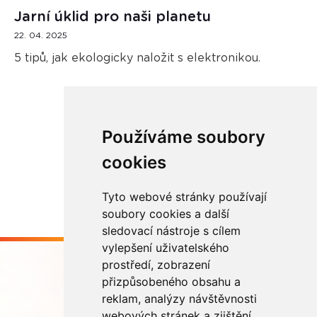
Jarní úklid pro naši planetu
22. 04. 2025
5 tipů, jak ekologicky naložit s elektronikou.
Používáme soubory
Načíst další
cookies
Tyto webové stránky používají
soubory cookies a další
sledovací nástroje s cílem
vylepšení uživatelského
prostředí, zobrazení
přizpůsobeného obsahu a
reklam, analýzy návštěvnosti
webových stránek a zjištění