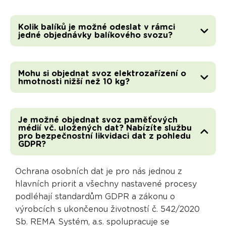
Kolik balíků je možné odeslat v rámci
jedné objednávky balíkového svozu?
Mohu si objednat svoz elektrozařízení o
hmotnosti nižší než 10 kg?
Je možné objednat svoz paměťových
médií vč. uložených dat? Nabízíte službu
pro bezpečnostní likvidaci dat z pohledu
GDPR?
Ochrana osobních dat je pro nás jednou z
hlavních priorit a všechny nastavené procesy
podléhají standardům GDPR a zákonu o
výrobcích s ukončenou životností č. 542/2020
Sb. REMA Systém, a.s. spolupracuje se