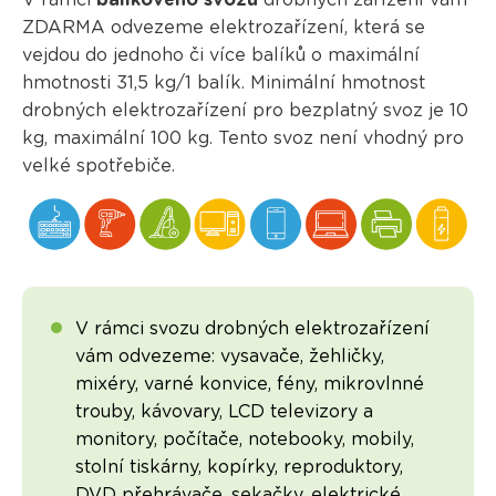
V rámci
balíkového svozu
drobných zařízení vám
ZDARMA odvezeme elektrozařízení, která se
vejdou do jednoho či více balíků o maximální
hmotnosti 31,5 kg/1 balík. Minimální hmotnost
drobných elektrozařízení pro bezplatný svoz je 10
kg, maximální 100 kg. Tento svoz není vhodný pro
velké spotřebiče.
V rámci svozu drobných elektrozařízení
vám odvezeme: vysavače, žehličky,
mixéry, varné konvice, fény, mikrovlnné
trouby, kávovary, LCD televizory a
monitory, počítače, notebooky, mobily,
stolní tiskárny, kopírky, reproduktory,
DVD přehrávače, sekačky, elektrické