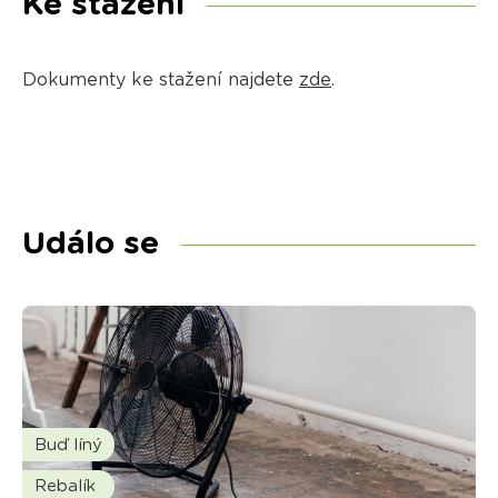
Ke stažení
Dokumenty ke stažení najdete
zde
.
Událo se
Buď líný
Rebalík