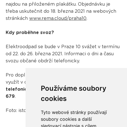
najdou na přiloženém plakátku. Objednávku je
třeba uskutečnit do 18. března 2021 na webových
stránkách
www.rema.cloud/praha10
.
Kdy proběhne svoz?
Elektroodpad se bude v Praze 10 svážet v termínu
od 22. do 26. března 2021. Informaci o dni a času
svozu občané obdrží telefonicky.
Pro doplňující informace k této akci je možnost
využít v době od 8 do 18 hodin
bezplatnou
Používáme soubory
telefonickou linku Chytré recyklace 800 976
679
.
cookies
Foto: istockphoto.com
Tyto webové stránky používají
soubory cookies a další
sledovací nástroje s cílem