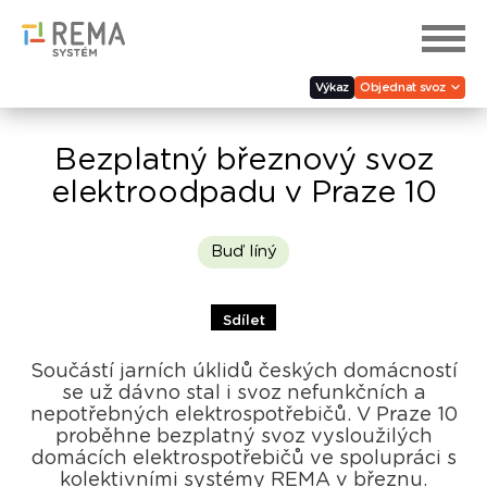
Výkaz
Objednat svoz
Bezplatný březnový svoz
elektroodpadu v Praze 10
Buď líný
Sdílet
Součástí jarních úklidů českých domácností
se už dávno stal i svoz nefunkčních a
nepotřebných elektrospotřebičů. V Praze 10
proběhne bezplatný svoz vysloužilých
domácích elektrospotřebičů ve spolupráci s
kolektivními systémy REMA v březnu.