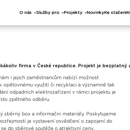
O nás
Služby pro
Projekty
Novinky
Ke stažení
K
kákoliv firma v České republice. Projekt je bezplatný 
irmám i jejich zaměstnancům nabízí možnost
k opětovnému využití či recyklaci a významně tak
dání odpadních elektrozařízení v rámci projektu je
místo zpětného odběru.
 sběrný box a informační materiály. Poskytujeme
zřejmostí je vystavení osvědčení o zapojení do
t se do
sběrové soutěže
o atraktivní ceny.