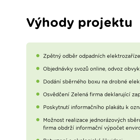
Výhody projektu
Zpětný odběr odpadních elektrozaříze
Objednávky svozů online, odvoz obvykl
Dodání sběrného boxu na drobné elekt
Osvědčení Zelená firma deklarující zap
Poskytnutí informačního plakátu k oz
Možnost realizace jednorázových sběro
firma obdrží informační výpočet envir