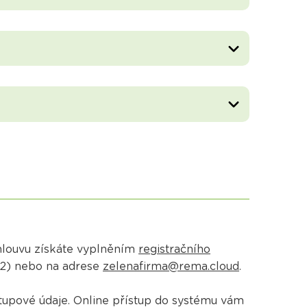
Smlouvu získáte vyplněním
registračního
02) nebo na adrese
zelenafirma@rema.cloud
.
tupové údaje. Online přístup do systému vám