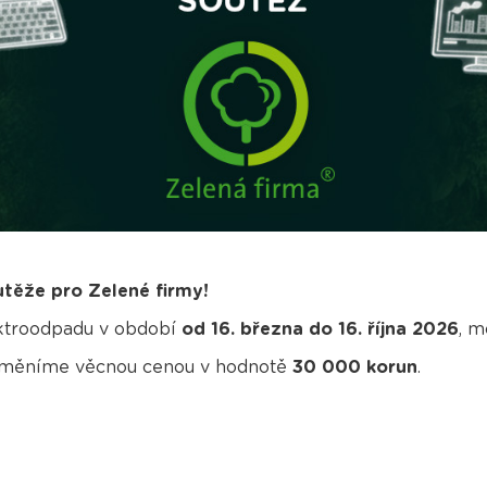
utěže pro Zelené firmy!
ektroodpadu v období
od 16. března do 16. října 2026
, m
 odměníme věcnou cenou v hodnotě
30 000 korun
.