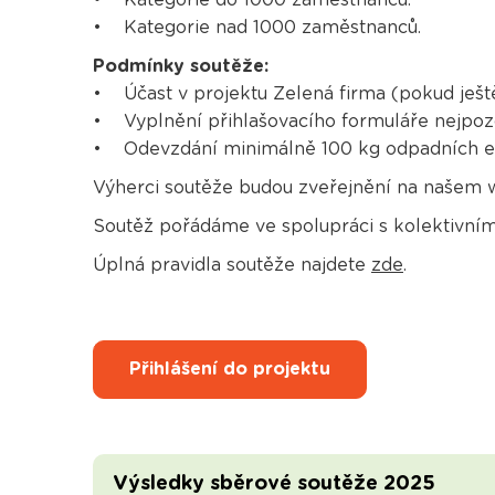
• Kategorie nad 1000 zaměstnanců.
Podmínky soutěže:
• Účast v projektu Zelená firma (pokud ještě 
• Vyplnění přihlašovacího formuláře nejpozdě
• Odevzdání minimálně 100 kg odpadních el
Výherci soutěže budou zveřejnění na našem 
Soutěž pořádáme ve spolupráci s kolektivn
Úplná pravidla soutěže najdete
zde
.
Přihlášení do projektu
Výsledky sběrové soutěže 2025