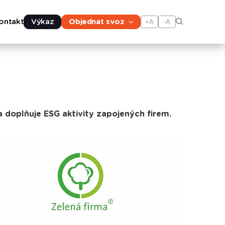
ontakt
Výkaz
Objednat svoz
+A
-A
a doplňuje ESG aktivity zapojených firem.