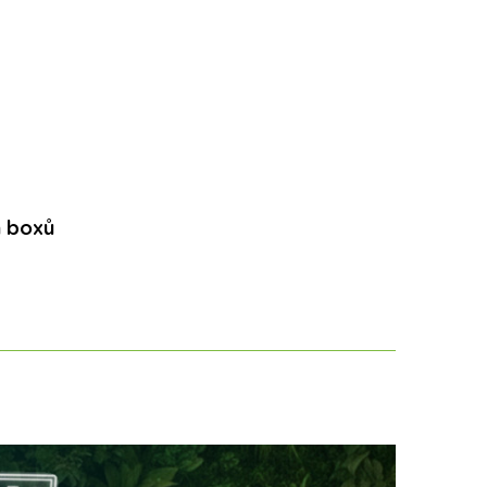
h boxů