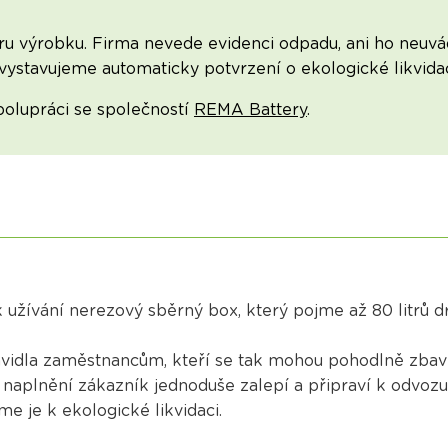
u výrobku. Firma nevede evidenci odpadu, ani ho neuvád
 vystavujeme automaticky potvrzení o ekologické likvidac
polupráci se společností
REMA Battery
.
užívání nerezový sběrný box, který pojme až 80 litrů dr
ravidla zaměstnancům, kteří se tak mohou pohodlně zbav
 naplnění zákazník jednoduše zalepí a připraví k odvozu
e je k ekologické likvidaci.