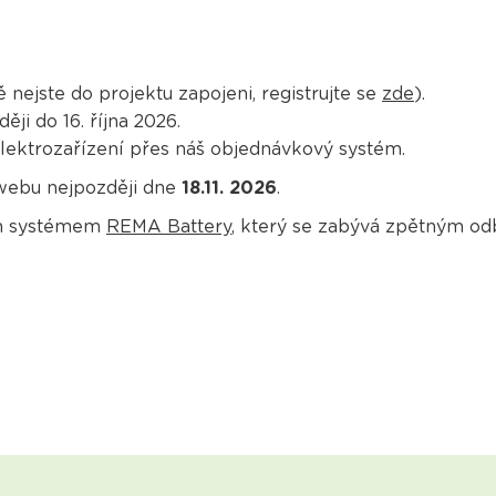
nejste do projektu zapojeni, registrujte se
zde
).
ji do 16. října 2026.
ektrozařízení přes náš objednávkový systém.
webu nejpozději dne
18.11. 2026
.
ím systémem
REMA Battery
, který se zabývá zpětným od