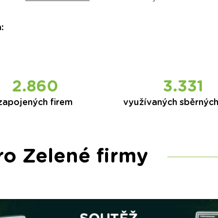
a
:
2.860
3.331
zapojených firem
využívaných sběrnýc
ro Zelené firmy