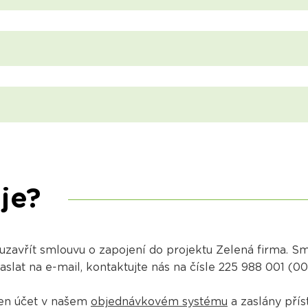
je?
 uzavřít smlouvu o zapojení do projektu Zelená firma. 
lat na e-mail, kontaktujte nás na čísle 225 988 001 (0
en účet v našem
objednávkovém systému
a zaslány přís