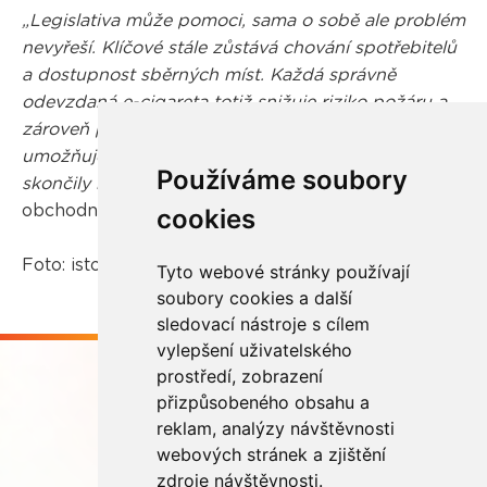
„Legislativa může pomoci, sama o sobě ale problém
nevyřeší. Klíčové stále zůstává chování spotřebitelů
a dostupnost sběrných míst. Každá správně
odevzdaná e-cigareta totiž snižuje riziko požáru a
zároveň pomáhá cirkulární ekonomice, jelikož
umožňuje znovu využít materiály, které by jinak
Používáme soubory
skončily bez užitku v odpadu,“
uzavírá David Chytil,
obchodní manažer společnosti REMA Systém.
cookies
Foto: istockphoto.com
Tyto webové stránky používají
soubory cookies a další
sledovací nástroje s cílem
vylepšení uživatelského
prostředí, zobrazení
přizpůsobeného obsahu a
reklam, analýzy návštěvnosti
webových stránek a zjištění
Buďme ve spojení
zdroje návštěvnosti.