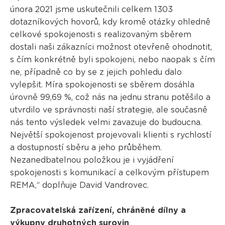
února 2021 jsme uskutečnili celkem 1303
dotazníkových hovorů, kdy kromě otázky ohledně
celkové spokojenosti s realizovaným sběrem
dostali naši zákazníci možnost otevřeně ohodnotit,
s čím konkrétně byli spokojeni, nebo naopak s čím
ne, případně co by se z jejich pohledu dalo
vylepšit. Míra spokojenosti se sběrem dosáhla
úrovně 99,69 %, což nás na jednu stranu potěšilo a
utvrdilo ve správnosti naší strategie, ale současně
nás tento výsledek velmi zavazuje do budoucna.
Největší spokojenost projevovali klienti s rychlostí
a dostupností sběru a jeho průběhem.
Nezanedbatelnou položkou je i vyjádření
spokojenosti s komunikací a celkovým přístupem
REMA,“ doplňuje David Vandrovec.
Zpracovatelská zařízení, chráněné dílny a
výkupny druhotných surovin