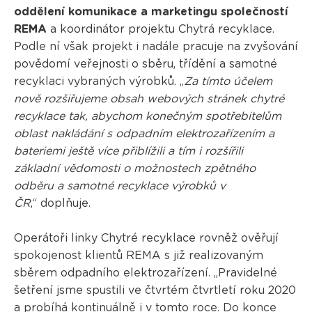
oddělení komunikace a marketingu společností
REMA
a koordinátor projektu Chytrá recyklace.
Podle ní však projekt i nadále pracuje na zvyšování
povědomí veřejnosti o sběru, třídění a samotné
recyklaci vybraných výrobků. „
Za tímto účelem
nově rozšiřujeme obsah webových stránek chytré
recyklace tak, abychom konečným spotřebitelům
oblast nakládání s odpadním elektrozařízením a
bateriemi ještě více přiblížili a tím i rozšířili
základní vědomosti o možnostech zpětného
odběru a samotné recyklace výrobků v
ČR
,“ doplňuje.
Operátoři linky Chytré recyklace rovněž ověřují
spokojenost klientů REMA s již realizovaným
sběrem odpadního elektrozařízení. „Pravidelné
šetření jsme spustili ve čtvrtém čtvrtletí roku 2020
a probíhá kontinuálně i v tomto roce. Do konce