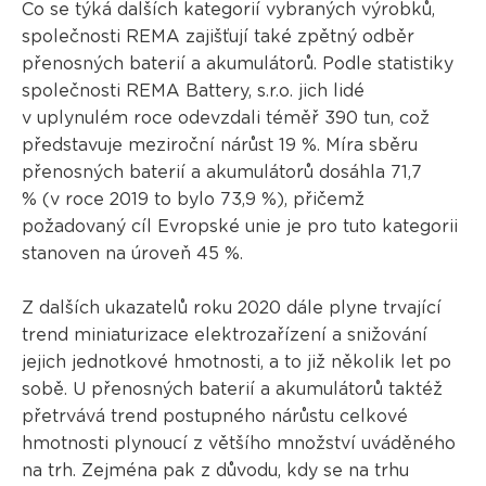
Co se týká dalších kategorií vybraných výrobků,
společnosti REMA zajišťují také zpětný odběr
přenosných baterií a akumulátorů. Podle statistiky
společnosti REMA Battery, s.r.o. jich lidé
v uplynulém roce odevzdali téměř 390 tun, což
představuje meziroční nárůst 19 %. Míra sběru
přenosných baterií a akumulátorů dosáhla 71,7
% (v roce 2019 to bylo 73,9 %), přičemž
požadovaný cíl Evropské unie je pro tuto kategorii
stanoven na úroveň 45 %.
Z dalších ukazatelů roku 2020 dále plyne trvající
trend miniaturizace elektrozařízení a snižování
jejich jednotkové hmotnosti, a to již několik let po
sobě. U přenosných baterií a akumulátorů taktéž
přetrvává trend postupného nárůstu celkové
hmotnosti plynoucí z většího množství uváděného
na trh. Zejména pak z důvodu, kdy se na trhu