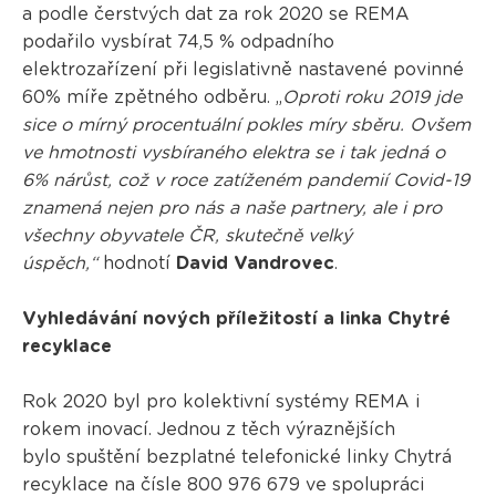
a podle čerstvých dat za rok 2020 se REMA
podařilo vysbírat 74,5 % odpadního
elektrozařízení při legislativně nastavené povinné
60% míře zpětného odběru. „
Oproti roku 2019 jde
sice o mírný procentuální pokles míry sběru. Ovšem
ve hmotnosti vysbíraného elektra se i tak jedná o
6% nárůst, což v roce zatíženém pandemií Covid-19
znamená nejen pro nás a naše partnery, ale i pro
všechny obyvatele ČR, skutečně velký
úspěch,“
hodnotí
David Vandrovec
.
Vyhledávání nových příležitostí a linka Chytré
recyklace
Rok 2020 byl pro kolektivní systémy REMA i
rokem inovací. Jednou z těch výraznějších
bylo spuštění bezplatné telefonické linky Chytrá
recyklace na čísle 800 976 679 ve spolupráci