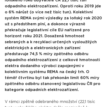
loňského roku obyvatelé ČR 22,1 tisíc tun
odpadního elektrozařízení. Oproti roku 2019 jde
o 6% nárůst (o více než tisíc tun). Kolektivní
systém REMA svými výsledky za loňský rok 2020
už s předstihem plní, a dokonce výrazně
překračuje legislativní cíle EU nařízené pro
horizont roku 2021. Dosažená hmotnost
sebraných a k recyklaci určených vysloužilých
elektrických a elektronických zařízení
představuje 74,5 % míry zpětného odběru
odpadního elektrozařízení z celkové hmotnosti
elektra dodaného výrobci zapojenými v
kolektivním systému REMA na český trh. O
téměř čtvrtinu byl tak překonán limit 60% míry
zpětného odběru stanovený legislativou ČR pro
kategorie odpadních elektrozařízení.
V rámci zpětně odebraného množství (22,1 tisíc