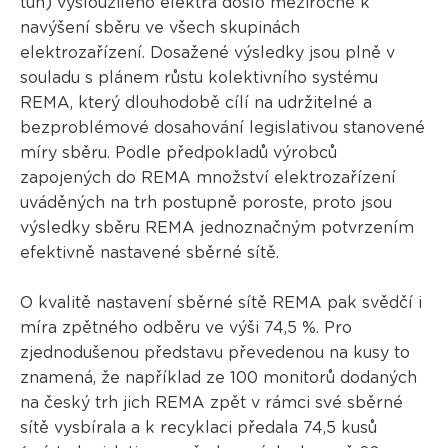
tun) vysloužilého elektra došlo meziročně k
navýšení sběru ve všech skupinách
elektrozařízení. Dosažené výsledky jsou plně v
souladu s plánem růstu kolektivního systému
REMA, který dlouhodobě cílí na udržitelné a
bezproblémové dosahování legislativou stanovené
míry sběru. Podle předpokladů výrobců
zapojených do REMA množství elektrozařízení
uváděných na trh postupně poroste, proto jsou
výsledky sběru REMA jednoznačným potvrzením
efektivně nastavené sběrné sítě.
O kvalitě nastavení sběrné sítě REMA pak svědčí i
míra zpětného odběru ve výši 74,5 %. Pro
zjednodušenou představu převedenou na kusy to
znamená, že například ze 100 monitorů dodaných
na český trh jich REMA zpět v rámci své sběrné
sítě vysbírala a k recyklaci předala 74,5 kusů