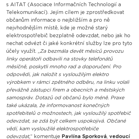
s AITAT (Asociace Informačních Technologií a
Telekomunikací). Jejím cílem je zprostředkovat
občanům informace o nejbližším a pro ně
nejvhodnějším místě, kde je možné starý
elektrospotřebič bezplatně odevzdat, nebo jak ho
nechat odvézt či jaké konkrétní služby lze pro tyto
účely využít. „
Za bezmála devět měsíců provozu
linky operátoři odbavili na stovky telefonátů
měsíčně, poskytli mnoho rad a doporučení. Pro
odpovědi, jak naložit s vysloužilým elektro
výrobkem v rámci zpětného odběru, na linku volali
převážně zástupci firem a obecních a městských
samospráv. Dotazů od občanů bylo méně. Praxe
také ukázala, že informovanost konečných
spotřebitelů o možnostech, jak vysloužilý spotřebič
odevzdat, se zdá být celkem uspokojivá. Občané
vědí, kam vysloužilé elektrospotřebiče
odevzdat,
“ komentuje
Pavlína Sporková
,
vedoucí