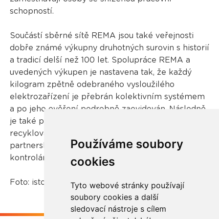
schopností.
Součástí sběrné sítě REMA jsou také veřejnosti
dobře známé výkupny druhotných surovin s historií
a tradicí delší než 100 let. Spolupráce REMA a
uvedených výkupen je nastavena tak, že každý
kilogram zpětně odebraného vysloužilého
elektrozařízení je přebrán kolektivním systémem
a po jeho ověření podrobně zaevidován. Následně
je také přepraven ke zpracovateli, u něhož je
recyklován. Proces spolupráce s jednotlivými
Používáme soubory
partnerskými výkupnami podléhá pravidelným
kontrolám a vyhodnocování.
cookies
Foto: istockphoto.com
Tyto webové stránky používají
soubory cookies a další
sledovací nástroje s cílem