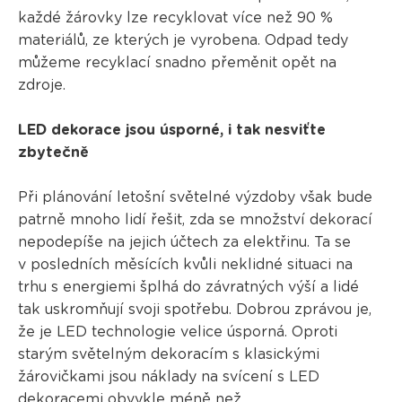
každé žárovky lze recyklovat více než 90 %
materiálů, ze kterých je vyrobena. Odpad tedy
můžeme recyklací snadno přeměnit opět na
zdroje.
LED dekorace jsou úsporné, i tak nesviťte
zbytečně
Při plánování letošní světelné výzdoby však bude
patrně mnoho lidí řešit, zda se množství dekorací
nepodepíše na jejich účtech za elektřinu. Ta se
v posledních měsících kvůli neklidné situaci na
trhu s energiemi šplhá do závratných výší a lidé
tak uskromňují svoji spotřebu. Dobrou zprávou je,
že je LED technologie velice úsporná. Oproti
starým světelným dekoracím s klasickými
žárovičkami jsou náklady na svícení s LED
dekoracemi obvykle méně než