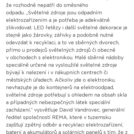
že rozhodně nepatří do směsného
odpadu. „Světelné zdroje jsou odpadním
elektrozařízením a je potřeba je adekvátně
zlikvidovat. LED řetězy i další světelné dekorace je
stejně jako žárovky, zářivky a podobně nutné
odevzdat k recyklaci, a to ve sběrných dvorech,
přímo u prodejců světelných zdrojů či obecně
v obchodech s elektronikou. Malé sběrné nádoby
speciálně určené na vysloužilé světelné zdroje
bývají k nalezení i v nákupních centrech či
městských úřadech. Ačkoliv jde o elektroniku,
nevhazujte je do kontejnerů na elektroodpad,
světelné zdroje potřebují s ohledem na obsah skla
a případných nebezpečných látek speciální
zacházení,“ vysvětluje David Vandrovec, generální
ředitel společností REMA, které v tuzemsku
zajišťují zpětný odběr a recyklaci elektrozařízení,
baterií a akumulátorů a solárních panelů s tím, že z