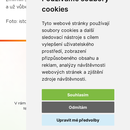
a už vůbec ne pro váš kvalitní spánek.
cookies
Foto: istockphoto.com
Tyto webové stránky používají
soubory cookies a další
sledovací nástroje s cílem
vylepšení uživatelského
prostředí, zobrazení
přizpůsobeného obsahu a
reklam, analýzy návštěvnosti
webových stránek a zjištění
Buďme ve spojení
zdroje návštěvnosti.
Souhlasím
V rámci zpětného odběru odpadních přenosných baterií
Odmítám
spolupracujeme se společností
REMA Battery
.
Upravit mé předvolby
© REMA Systém
Nastavení cookies
Ochrana osobních údajů