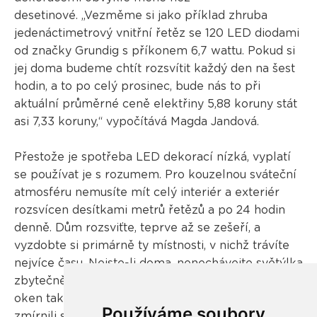
desetinové. „Vezměme si jako příklad zhruba
jedenáctimetrový vnitřní řetěz se 120 LED diodami
od značky Grundig s příkonem 6,7 wattu. Pokud si
jej doma budeme chtít rozsvítit každý den na šest
hodin, a to po celý prosinec, bude nás to při
aktuální průměrné ceně elektřiny 5,88 koruny stát
asi 7,33 koruny,“ vypočítává Magda Jandová.
Přestože je spotřeba LED dekorací nízká, vyplatí
se používat je s rozumem. Pro kouzelnou sváteční
atmosféru nemusíte mít celý interiér a exteriér
rozsvícen desítkami metrů řetězů a po 24 hodin
denně. Dům rozsviťte, teprve až se zešeří, a
vyzdobte si primárně ty místnosti, v nichž trávíte
nejvíce času. Nejste-li doma, nenechávejte světýlka
zbytečně zapnutá. LED řetězy umístěné kolem
oken také nenechávejte svítit přes noc, abyste
Používáme soubory
zmírnili světelný smog. Ten není dobrý pro přírodu