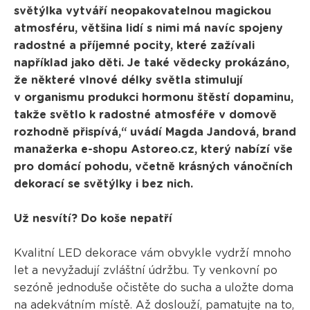
světýlka vytváří neopakovatelnou magickou
atmosféru, většina lidí s nimi má navíc spojeny
radostné a příjemné pocity, které zažívali
například jako děti. Je také vědecky prokázáno,
že některé vlnové délky světla stimulují
v organismu produkci hormonu štěstí dopaminu,
takže světlo k radostné atmosféře v domově
rozhodně přispívá,“ uvádí Magda Jandová, brand
manažerka e-shopu Astoreo.cz, který nabízí vše
pro domácí pohodu, včetně krásných vánočních
dekorací se světýlky i bez nich.
Už nesvítí? Do koše nepatří
Kvalitní LED dekorace vám obvykle vydrží mnoho
let a nevyžadují zvláštní údržbu. Ty venkovní po
sezóně jednoduše očistěte do sucha a uložte doma
na adekvátním místě. Až doslouží, pamatujte na to,