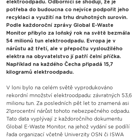
elektroodpadu. Odborníci se shodují, že je
potřeba do budoucna co nejvíce podpořit jeho
recyklaci a využití na trhu druhotných surovin.
Podle každoroční zprávy Global E-Waste
Monitor přibylo za loňský rok na světě bezmála
54 milionů tun elektroodpadu. Evropa je v
nárůstu až třetí, ale v přepočtu vysloužilého
elektra na obyvatelstvo jí patří čelní příčka.
Například na každého Čecha připadá 15,7
kilogramů elektroodpadu.
V loni bylo na celém světě vyprodukováno
rekordní množství elektroodpadu: závratných 53,6
milionu tun. Za posledních pět let to znamená asi
21procentní nárůst tohoto nebezpečného odpadu.
Tato data vyplývají z každoročního dokumentu
Global E-Waste Monitor, na jehož vydání se podílí
řada organizací včetně Univerzity OSN či ISWA