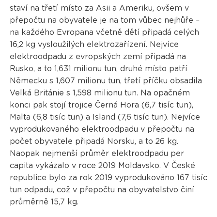
staví na třetí místo za Asii a Ameriku, ovšem v
přepočtu na obyvatele je na tom vůbec nejhůře –
na každého Evropana včetně dětí připadá celých
16,2 kg vysloužilých elektrozařízení. Nejvíce
elektroodpadu z evropských zemí připadá na
Rusko, a to 1,631 milionu tun, druhé místo patří
Německu s 1,607 milionu tun, třetí příčku obsadila
Velká Británie s 1,598 milionu tun. Na opačném
konci pak stojí trojice Černá Hora (6,7 tisíc tun),
Malta (6,8 tisíc tun) a Island (7,6 tisíc tun). Nejvíce
vyprodukovaného elektroodpadu v přepočtu na
počet obyvatele připadá Norsku, a to 26 kg.
Naopak nejmenší průměr elektroodpadu per
capita vykázalo v roce 2019 Moldavsko. V České
republice bylo za rok 2019 vyprodukováno 167 tisíc
tun odpadu, což v přepočtu na obyvatelstvo činí
průměrně 15,7 kg.