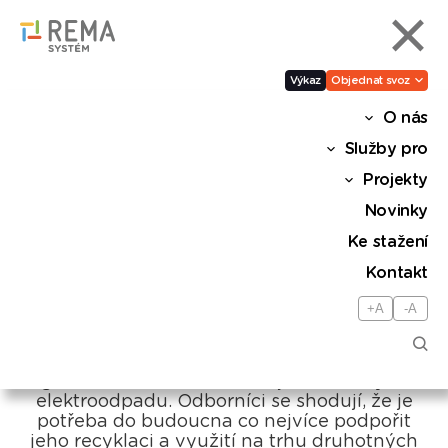
Výkaz
Objednat svoz
O nás
Elektroodpad jako zdroj
Služby pro
cenných surovin. Jejich
Projekty
druhotné využití je třeba
Novinky
podpořit
Ke stažení
Kontakt
Sdílet
+A
-A
V Česku v půlce září odstartuje další kolo
parlamentních jednání o nové odpadové
legislativě, která se samozřejmě bude týkat i
elektroodpadu. Odborníci se shodují, že je
potřeba do budoucna co nejvíce podpořit
jeho recyklaci a využití na trhu druhotných