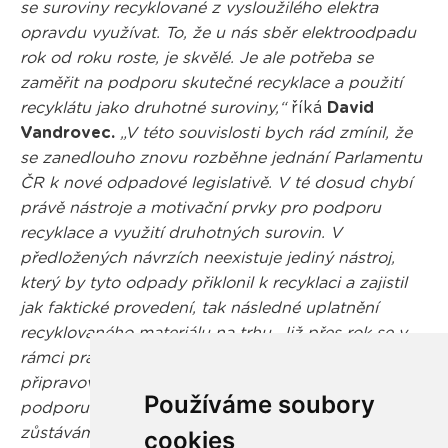
se suroviny recyklované z vysloužilého elektra
opravdu využívat. To, že u nás sběr elektroodpadu
rok od roku roste, je skvělé. Je ale potřeba se
zaměřit na podporu skutečné recyklace a použití
recyklátu jako druhotné suroviny,“
říká
David
Vandrovec.
„V této souvislosti bych rád zmínil, že
se zanedlouho znovu rozběhne jednání Parlamentu
ČR k nové odpadové legislativě. V té dosud chybí
právě nástroje a motivační prvky pro podporu
recyklace a využití druhotných surovin. V
předložených návrzích neexistuje jediný nástroj,
který by tyto odpady přiklonil k recyklaci a zajistil
jak faktické provedení, tak následné uplatnění
recyklovaného materiálu na trhu. Již přes rok se v
rámci pracovní skupiny RecHelp v reakci na
připravovanou novelu aktivně snažíme tuto
Používáme soubory
podporu prosadit. Prozatím bohužel neúspěšně, ale
zůstávám optimistou, že se nám to podaří,
“ dodává.
cookies