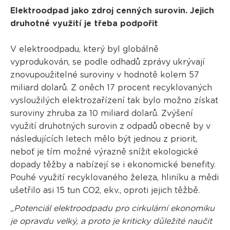
Elektroodpad jako zdroj cenných surovin. Jejich
druhotné využití je třeba podpořit
V elektroodpadu, který byl globálně
vyprodukován, se podle odhadů zprávy ukrývají
znovupoužitelné suroviny v hodnotě kolem 57
miliard dolarů. Z oněch 17 procent recyklovaných
vysloužilých elektrozařízení tak bylo možno získat
suroviny zhruba za 10 miliard dolarů. Zvýšení
využití druhotných surovin z odpadů obecně by v
následujících letech mělo být jednou z priorit,
neboť je tím možné výrazně snížit ekologické
dopady těžby a nabízejí se i ekonomické benefity.
Pouhé využití recyklovaného železa, hliníku a mědi
ušetřilo asi 15 tun CO2, ekv., oproti jejich těžbě.
„Potenciál elektroodpadu pro cirkulární ekonomiku
je opravdu velký, a proto je kriticky důležité naučit