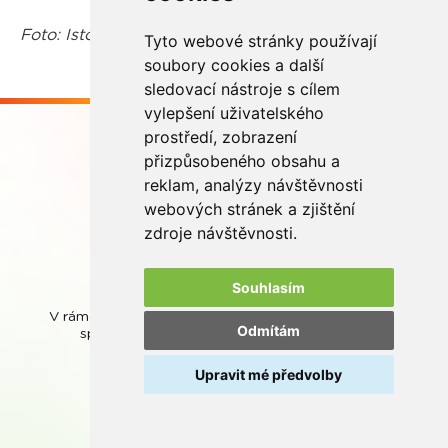
Foto: Istockphoto.com
Tyto webové stránky používají
soubory cookies a další
sledovací nástroje s cílem
vylepšení uživatelského
prostředí, zobrazení
přizpůsobeného obsahu a
reklam, analýzy návštěvnosti
webových stránek a zjištění
Buďme ve spojení
zdroje návštěvnosti.
Souhlasím
V rámci zpětného odběru odpadních přenosných baterií
Odmítám
spolupracujeme se společností
REMA Battery
.
Upravit mé předvolby
© REMA Systém
Nastavení cookies
Ochrana osobních údajů
Mapa stránek
Webová přístupnost