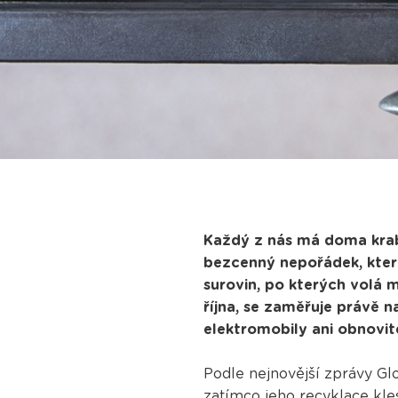
Každý z nás má doma krabi
bezcenný nepořádek, který
surovin, po kterých volá 
října, se zaměřuje právě n
elektromobily ani obnovit
Podle nejnovější zprávy Gl
zatímco jeho recyklace kle