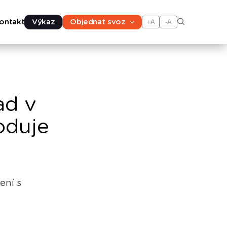
ontakt
Výkaz
Objednat svoz
+A
-A
ad v
oduje
ení s