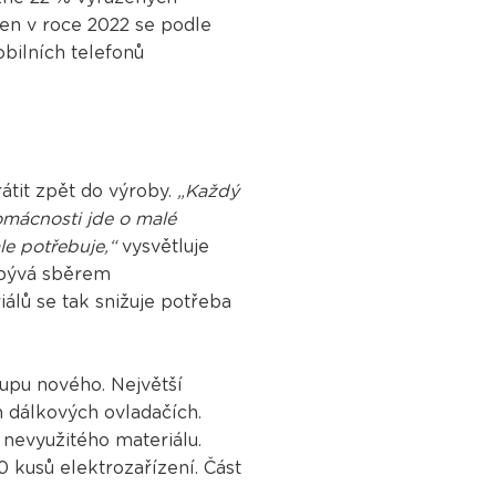
en v roce 2022 se podle
bilních telefonů
átit zpět do výroby.
„Každý
omácnosti jde o malé
le potřebuje,“
vysvětluje
abývá sběrem
álů se tak snižuje potřeba
kupu nového. Největší
h dálkových ovladačích.
nevyužitého materiálu.
 kusů elektrozařízení. Část