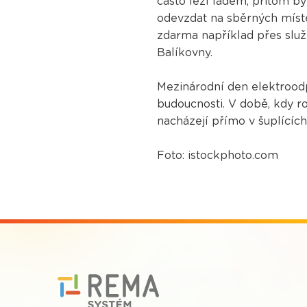
často leží ladem, přitom b
odevzdat na sběrných míste
zdarma například přes služ
Balíkovny.
Mezinárodní den elektroodp
budoucnosti. V době, kdy r
nacházejí přímo v šuplícíc
Foto: istockphoto.com