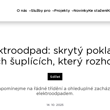
O nás
Služby pro
Projekty
Novinky
Ke stažení
K
ktroodpad: skrytý pokl
ch šuplících, který rozh
Sdílet
pomínejme na řádné třídění a ohleduplné zacház
elektroodpadem.
14. 10. 2025