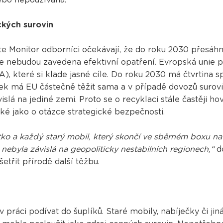
ických surovin
te Monitor odborníci očekávají, že do roku 2030 přesá
iže nebudou zavedena efektivní opatření. Evropská unie pr
), které si klade jasné cíle. Do roku 2030 má čtvrtina s
ek má EU částečně těžit sama a v případě dovozů surov
vislá na jediné zemi. Proto se o recyklaci stále častěji ho
aké jako o otázce strategické bezpečnosti.
tko a každý starý mobil, který skončí ve sběrném boxu n
ebyla závislá na geopoliticky nestabilních regionech,“
d
šetřit přírodě další těžbu.
práci podívat do šuplíků. Staré mobily, nabíječky či ji