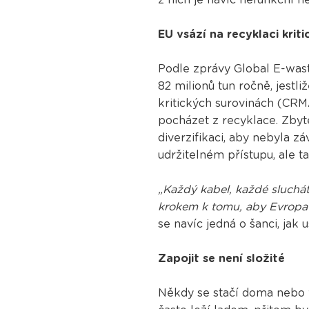
EU vsází na recyklaci krit
Podle zprávy Global E-was
82 milionů tun ročně, jestl
kritických surovinách (CRMA
pocházet z recyklace. Zbyt
diverzifikaci, aby nebyla zá
udržitelném přístupu, ale t
„Každý kabel, každé sluchá
krokem k tomu, aby Evropa n
se navíc jedná o šanci, jak u
Zapojit se není složité
Někdy se stačí doma nebo v 