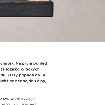
uchátek. Na první pohled
é ložisko kritických
du, který připadá na 14.
nichž se neobejdou čipy,
 světě dál zvyšuje,
ižně 22 % vyřazených