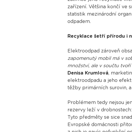
zařízení. Většina končí v
statistik mezinárodní orga
odpadem.
Recyklace šetří přírodu i
Elektroodpad zároveň obsah
zapomenutý mobil má v sobě
množství, ale v součtu tvoří
Denisa Krumlová
, marketi
elektroodpadu a jeho efekt
těžby primárních surovin, a 
Problémem tedy nejsou jen 
rezervy leží v drobnostech:
Tyto předměty se sice snad
Evropské domácnosti přitom
z nich je navíc nefunkční 