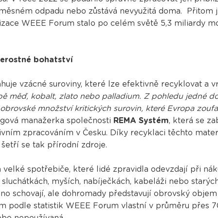
e směsném odpadu nebo zůstává nevyužitá doma. Přitom j
nizace WEEE Forum stalo po celém světě 5,3 miliardy mo
 nerostné bohatství
uje vzácné suroviny, které lze efektivně recyklovat a vr
 měď, kobalt, zlato nebo palladium. Z pohledu jedné d
 obrovské množství kritických surovin, které Evropa zoufa
ngová manažerka společnosti
REMA Systém
, která se z
ivním zpracováním v Česku. Díky recyklaci těchto materi
šetří se tak přírodní zdroje.
velké spotřebiče, které lidé zpravidla odevzdají při ná
 sluchátkách, myších, nabíječkách, kabeláži nebo starýc
no schovají, ale dohromady představují obrovský objem 
 podle statistik WEEE Forum vlastní v průměru přes 70
nebo nepoužívaná.