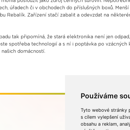
y mohla posloužit jako zdroj cenných surovin. Nepotřebn
ch, úřadech či v obchodech do příslušných boxů. Menší 
bu Rebalík. Zařízení stačí zabalit a odevzdat na někter
adu tak připomíná, že stará elektronika není jen odpad,
oste spotřeba technologií a s ní i poptávka po vzácných
h našich domácností.
Používáme so
Tyto webové stránky p
s cílem vylepšení uži
obsahu a reklam, anal