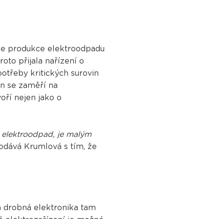
hne produkce elektroodpadu
oto přijala nařízení o
potřeby kritických surovin
in se zaměří na
voří nejen jako o
a elektroodpad, je malým
odává Krumlová s tím, že
ná drobná elektronika tam