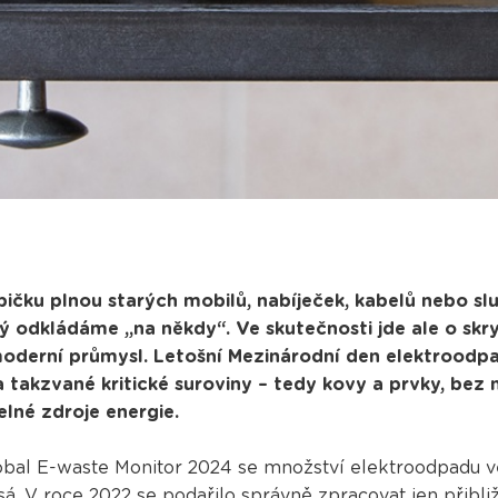
čku plnou starých mobilů, nabíječek, kabelů nebo sl
 odkládáme „na někdy“. Ve skutečnosti jde ale o skryt
moderní průmysl. Letošní Mezinárodní den elektroodpa
a takzvané kritické suroviny – tedy kovy a prvky, bez 
elné zdroje energie.
obal E-waste Monitor 2024 se množství elektroodpadu ve
sá. V roce 2022 se podařilo správně zpracovat jen přibl