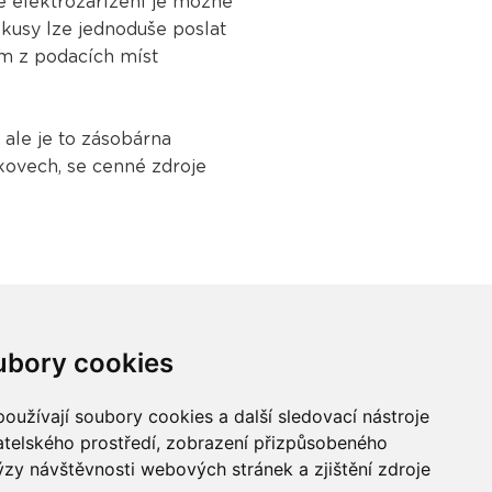
é elektrozařízení je možné
kusy lze jednoduše poslat
ém z podacích míst
 ale je to zásobárna
 kovech, se cenné zdroje
ubory cookies
oužívají soubory cookies a další sledovací nástroje
vatelského prostředí, zobrazení přizpůsobeného
Buďme ve spojení
ýzy návštěvnosti webových stránek a zjištění zdroje