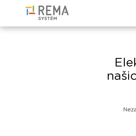
Ele
naši
Neza