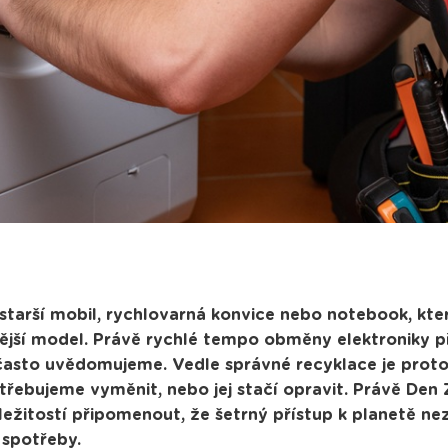
starší mobil, rychlovarná konvice nebo notebook, kte
ovější model. Právě rychlé tempo obměny elektroniky př
 často uvědomujeme. Vedle správné recyklace je proto
řebujeme vyměnit, nebo jej stačí opravit. Právě Den 
říležitostí připomenout, že šetrný přístup k planetě ne
 spotřeby.