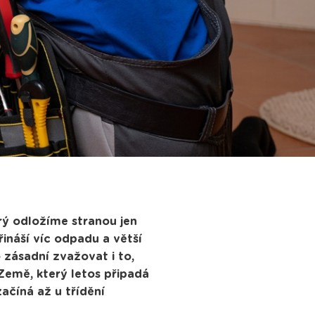
rý odložíme stranou jen
ináší víc odpadu a větší
 zásadní zvažovat i to,
Země, který letos připadá
začíná až u třídění