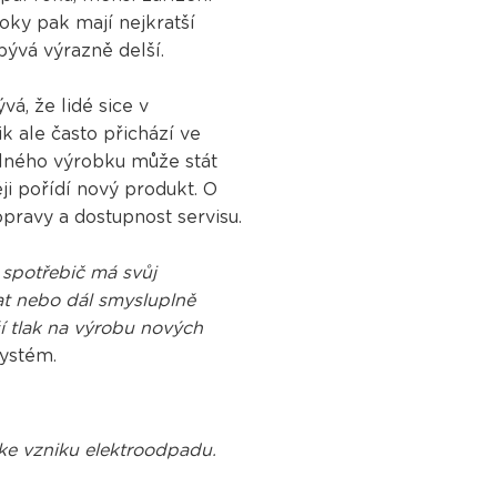
oky pak mají nejkratší
bývá výrazně delší.
, že lidé sice v
k ale často přichází ve
telného výrobku může stát
ěji pořídí nový produkt. O
opravy a dostupnost servisu.
ý spotřebič má svůj
vat nebo dál smysluplně
í tlak na výrobu nových
Systém.
á ke vzniku elektroodpadu.