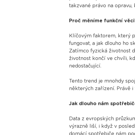
takzvané právo na opravu, k
Proč měníme funkční věci
Klíčovým faktorem, který po
fungovat, a jak dlouho ho sk
Zatímco fyzická životnost d
životnost končí ve chvíli, k
nedostačující.
Tento trend je mnohdy spoj
některých zařízení. Právě 
Jak dlouho nám spotřebič
Data z evropských průzkumů
výrazně liší, i když v posl
domácí spotřebiče nám pod