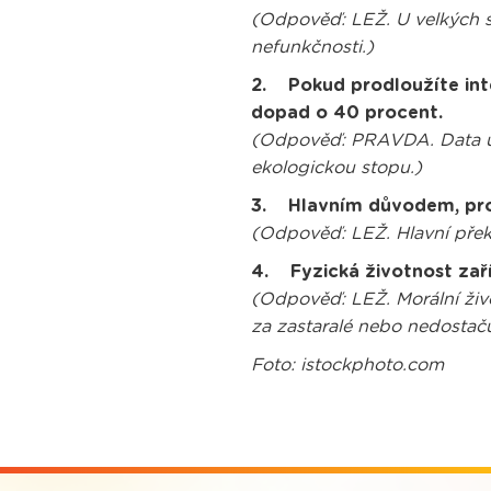
(Odpověď: LEŽ. U velkých sp
nefunkčnosti.)
2. Pokud prodloužíte inte
dopad o 40 procent.
(Odpověď: PRAVDA. Data uka
ekologickou stopu.)
3. Hlavním důvodem, proč 
(Odpověď: LEŽ. Hlavní pře
4. Fyzická životnost zaří
(Odpověď: LEŽ. Morální živo
za zastaralé nebo nedostaču
Foto: istockphoto.com