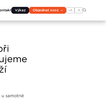
ontakt
Výkaz
Objednat svoz
+A
-A
ři
zujeme
ží
už u samotné