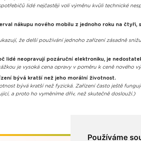
otřebičů lidé nejčastěji volí výměnu kvůli technické nesp
rval nákupu nového mobilu z jednoho roku na čtyři, s
zují, že delší používání jednoho zařízení zásadně snižu
lidé neopravují pozáruční elektroniku, je nedostate
kážkou je vysoká cena opravy v poměru k ceně nového vý
zení bývá kratší než jeho morální životnost.
tnost bývá kratší než fyzická. Zařízení často ještě fung
jící, a proto ho vyměníme dřív, než skutečně doslouží.)
Používáme so