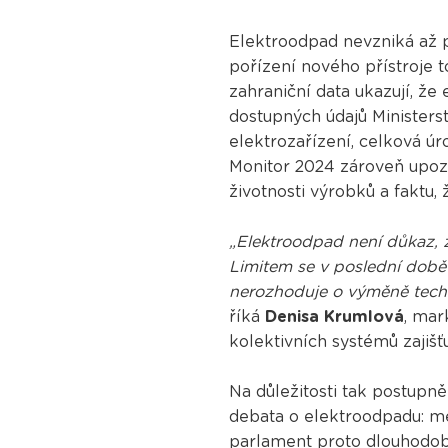
Elektroodpad nevzniká až p
pořízení nového přístroje t
zahraniční data ukazují, že
dostupných údajů Ministerst
elektrozařízení, celková ú
Monitor 2024 zároveň upozo
životnosti výrobků a faktu,
„Elektroodpad není důkaz, 
Limitem se v poslední době
nerozhoduje o výměně technic
říká
Denisa Krumlová
, mar
kolektivních systémů zajišť
Na důležitosti tak postupn
debata o elektroodpadu: mé
parlament proto dlouhodobě