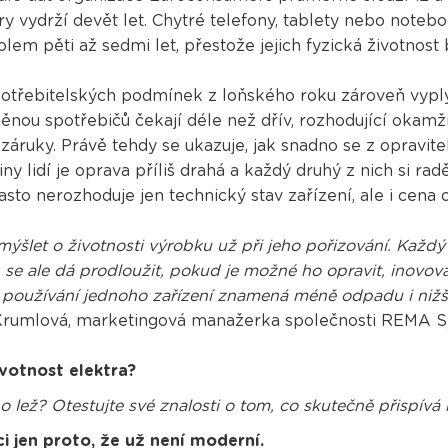
y vydrží devět let. Chytré telefony, tablety nebo notebo
lem pěti až sedmi let, přestože jejich fyzická životnost 
třebitelských podmínek z loňského roku zároveň vyplývá
nou spotřebičů čekají déle než dřív, rozhodující okamži
 záruky. Právě tehdy se ukazuje, jak snadno se z opravi
y lidí je oprava příliš drahá a každý druhý z nich si rad
sto nerozhoduje jen technický stav zařízení, ale i cena 
emýšlet o životnosti výrobku už při jeho pořizování. Každ
en se ale dá prodloužit, pokud je možné ho opravit, inovo
v používání jednoho zařízení znamená méně odpadu i nižš
Krumlová, marketingová manažerka společnosti REMA 
votnost elektra?
o lež? Otestujte své znalosti o tom, co skutečně přispív
ci jen proto, že už není moderní.