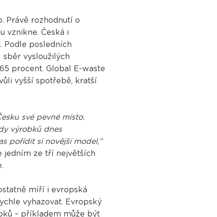
o. Právě rozhodnutí o
u vznikne. Česká i
t. Podle posledních
l sběr vysloužilých
 65 procent. Global E-waste
li vyšší spotřebě, kratší
Česku své pevné místo.
ady výrobků dnes
s pořídit si novější model,”
je jedním ze tří největších
e.
ostatně míří i evropská
rychle vyhazovat. Evropský
obků – příkladem může být