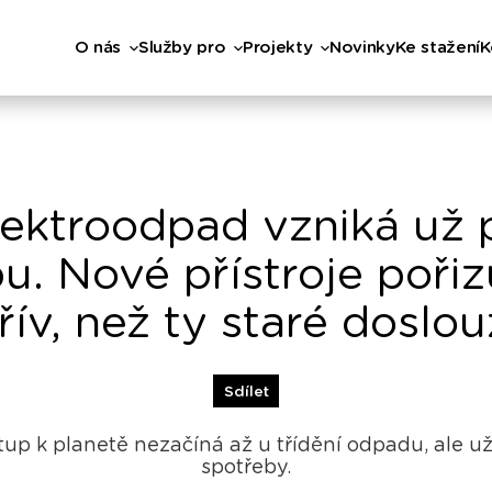
O nás
Služby pro
Projekty
Novinky
Ke stažení
K
lektroodpad vzniká už p
u. Nové přístroje poři
řív, než ty staré doslou
Sdílet
tup k planetě nezačíná až u třídění odpadu, ale 
spotřeby.