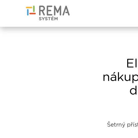
E
nákup
d
Šetrný přís