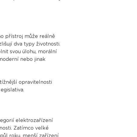
ho přístroj může reálně
išují dva typy životnosti.
lnit svou úlohu, morální
nemoderní nebo jinak
žnější opravitelnosti
gislativa.
gorií elektrozařízení
tnosti. Zatímco velké
ůl roku, menší zařízení