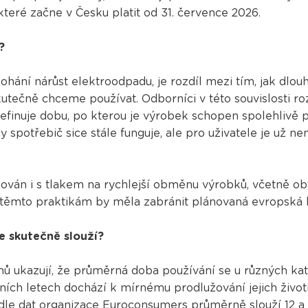
teré začne v Česku platit od 31. července 2026.
?
hání nárůst elektroodpadu, je rozdíl mezi tím, jak dlou
utečně chceme používat. Odborníci v této souvislosti rozl
efinuje dobu, po kterou je výrobek schopen spolehlivě p
dy spotřebič sice stále funguje, ale pro uživatele je už 
ován i s tlakem na rychlejší obměnu výrobků, včetně obtí
i těmto praktikám by měla zabránit plánovaná evropská le
e skutečně slouží?
 ukazují, že průměrná doba používání se u různých kate
edních letech dochází k mírnému prodlužování jejich živo
le dat organizace Euroconsumers průměrně slouží 12 a p