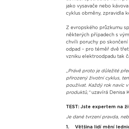
jako vysavače nebo kávovar
cyklus obměny, zpravidla ko
Z evropského průzkumu spo
některých případech s výmě
chvíli poruchy po skončení
odpad – pro téměř dvě třetin
vzniku elektroodpadu tak ča
„Právě proto je důležité př
přirozený životní cyklus, t
používat. Každý rok navíc 
produktů,“
uzavírá Denisa 
TEST: Jste expertem na ži
Je dané tvrzení pravda, neb
1. Většina lidí mění ledni