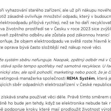
ři vyhazování starého zařízení, ale už při nákupu novéh
otiž zásadně ovlivňuje množství odpadu, který v budoucn
 elektroodpadu přibývá rychleji, než se ho daří recyklova
va životního prostředí se v Česku v roce 2023 sice zvýši
roveň zpětného odběru ale zůstala pod zákonnou hranicí
rňuje, že objem elektroodpadu ve světě roste hlavně kvů
 že oprava bývá často složitější než nákup nové věci.
že systém sběru nefunguje. Naopak, zpětný odběr má v 
 stává spíše tempo spotřeby než samotná recyklace. U ř
ký stav, ale spíš pohodlí, marketing nebo pocit, že je ča
ketingová manažerka společnosti
REMA Systém
, která 
ujících sběr odpadních elektrozařízení v České republic
ě získává snaha používat věci déle. Právě tímto směrem 
ně ho bude jen tehdy, když se elektronika nebude tak 
 podporuje kroky, které mají prodloužit životnost výr