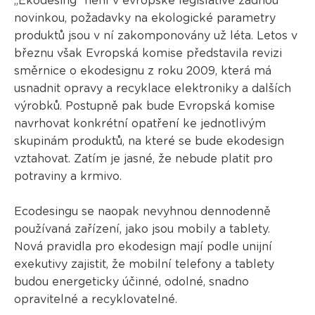
„Ekodesing“ není v evropské legislativě žádnou
novinkou, požadavky na ekologické parametry
produktů jsou v ní zakomponovány už léta. Letos v
březnu však Evropská komise představila revizi
směrnice o ekodesignu z roku 2009, která má
usnadnit opravy a recyklace elektroniky a dalších
výrobků. Postupně pak bude Evropská komise
navrhovat konkrétní opatření ke jednotlivým
skupinám produktů, na které se bude ekodesign
vztahovat. Zatím je jasné, že nebude platit pro
potraviny a krmivo.
Ecodesingu se naopak nevyhnou dennodenně
používaná zařízení, jako jsou mobily a tablety.
Nová pravidla pro ekodesign mají podle unijní
exekutivy zajistit, že mobilní telefony a tablety
budou energeticky účinné, odolné, snadno
opravitelné a recyklovatelné.