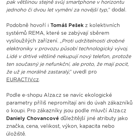
pak většinou stejně svůj smartphone v horizontu
jednoho či dvou let vymění za novější typ,
“ dodal.
Podobně hovoří i
Tomáš Pešek
z kolektivních
systémů REMA, které se zabývají sběrem
vysloužilých zařízení. „
Proti udržitelnosti drobné
elektroniky v provozu působí technologický vývoj.
Lidé v drtivé většině nekupují nový telefon, protože
ten současný je nefunkční, ale proto, že mají pocit,
že už je morálně zastaralý
,“ uvedl pro
EURACTIV.cz
.
Podle e-shopu Alza.cz se navíc ekologické
parametry příliš nepromítají ani do úvah zákazníků
o koupi. Pro zákazníky jsou podle mluvčí Alza.cz
Daniely Chovancové
důležitější jiné atributy jako
značka, cena, velikost, výkon, kapacita nebo
úložiště.