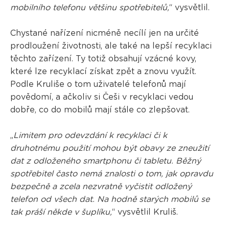
mobilního telefonu většinu spotřebitelů,
“ vysvětlil.
Chystané nařízení nicméně necílí jen na určité
prodloužení životnosti, ale také na lepší recyklaci
těchto zařízení. Ty totiž obsahují vzácné kovy,
které lze recyklací získat zpět a znovu využít.
Podle Kruliše o tom uživatelé telefonů mají
povědomí, a ačkoliv si Češi v recyklaci vedou
dobře, co do mobilů mají stále co zlepšovat.
„
Limitem pro odevzdání k recyklaci či k
druhotnému použití mohou být obavy ze zneužití
dat z odloženého smartphonu či tabletu. Běžný
spotřebitel často nemá znalosti o tom, jak opravdu
bezpečně a zcela nezvratně vyčistit odložený
telefon od všech dat. Na hodně starých mobilů se
tak práší někde v šuplíku,
“ vysvětlil Kruliš.