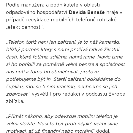
Podle manažera a podnikatele v oblasti
odpadového hospodářství
Davida Beneše
hraje v
případě recyklace mobilních telefonů roli také
„efekt cennosti“.
„
Telefon totiž není jen zařízení, je to náš kamarád,
blízký partner, který s námi prožívá citlivé životní
části, které fotíme, sdílíme, nahráváme. Navíc jsme
si ho pořídili za poměrně velké peníze a společnost
nás nutí k tomu ho obměňovat, protože
potřebujeme být in. Starší zařízení odkládáme do
šuplíku, rádi se k nim vracíme, nechceme se jich
zbavovat,
“ vysvětlil pro redakci v podcastu Evropa
zblízka.
„
Přimět někoho, aby odevzdal mobilní telefon je
velmi složité. Musí to být proti nějaké velmi silné
motivaci, ať už finanční nebo morální,
“ dodal.