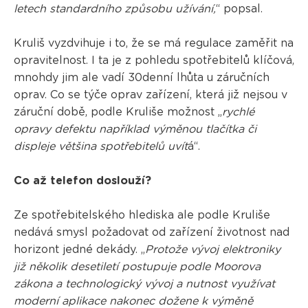
letech standardního způsobu užívání,
“ popsal.
Kruliš vyzdvihuje i to, že se má regulace zaměřit na
opravitelnost. I ta je z pohledu spotřebitelů klíčová,
mnohdy jim ale vadí 30denní lhůta u záručních
oprav. Co se týče oprav zařízení, která již nejsou v
záruční době, podle Kruliše možnost „
rychlé
opravy defektu například výměnou tlačítka či
displeje většina spotřebitelů uvít
á“.
Co až telefon doslouží?
Ze spotřebitelského hlediska ale podle Kruliše
nedává smysl požadovat od zařízení životnost nad
horizont jedné dekády. „
Protože vývoj elektroniky
již několik desetiletí postupuje podle Moorova
zákona a technologický vývoj a nutnost využívat
moderní aplikace nakonec dožene k výměně