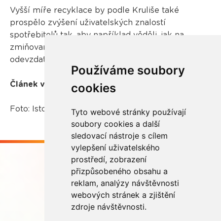
Vyšší míře recyklace by podle Kruliše také
prospělo zvýšení uživatelských znalostí
spotřebitelů tak, aby například věděli, jak na
zmiňované vymazání dat a nebáli se tedy zařízení
odevzdat.
Používáme soubory
Článek vyšel na serveru
Euractiv.cz
.
cookies
Foto: Istockphoto.com
Tyto webové stránky používají
soubory cookies a další
sledovací nástroje s cílem
vylepšení uživatelského
prostředí, zobrazení
přizpůsobeného obsahu a
reklam, analýzy návštěvnosti
webových stránek a zjištění
Buďme ve spojení
zdroje návštěvnosti.