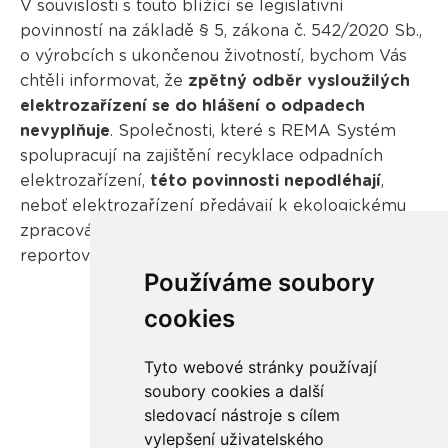
V souvislosti s touto blížící se legislativní
povinností na základě § 5, zákona č. 542/2020 Sb.,
o výrobcích s ukončenou životností, bychom Vás
chtěli informovat, že
zpětný odběr vysloužilých
elektrozařízení se do hlášení o odpadech
nevyplňuje
. Společnosti, které s REMA Systém
spolupracují na zajištění recyklace odpadních
elektrozařízení,
této povinnosti nepodléhají
,
neboť elektrozařízení předávají k ekologickému
zpracování v režimu zpětného odběru, který je
reportován následně kolektivním systémem.
Používáme soubory
cookies
Tyto webové stránky používají
soubory cookies a další
sledovací nástroje s cílem
vylepšení uživatelského