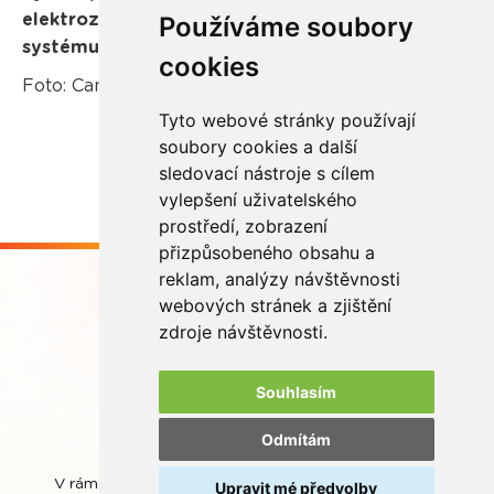
elektrozařízení) mohou získat po přihlášení do
Používáme soubory
systému: Objednat svoz - v sekci: „Statistika“.
cookies
Foto: Canva.com
Tyto webové stránky používají
soubory cookies a další
sledovací nástroje s cílem
vylepšení uživatelského
prostředí, zobrazení
přizpůsobeného obsahu a
reklam, analýzy návštěvnosti
webových stránek a zjištění
zdroje návštěvnosti.
Buďme ve spojení
Souhlasím
Odmítám
V rámci zpětného odběru odpadních přenosných baterií
Upravit mé předvolby