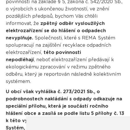
povinností na základě § 5, zákona č. 542/2020 Sb.,
o výrobcích s ukončenou životností, ve znění
pozdějších předpisů, bychom Vás chtěli
informovat, že
zpětný odběr vysloužilých
elektrozařízení se do hlášení o odpadech
nevyplňuje.
Společnosti, které s REMA Systém
spolupracují na zajištění recyklace odpadních
elektrozařízení,
této povinnosti
nepodléhají
, neboť elektrozařízení předávají k
ekologickému zpracování v režimu zpětného
odběru, který je reportován následně kolektivním
systémem.
U obcí však vyhláška č. 273/2021 Sb., o
podrobnostech nakládání s odpady odkazuje na
speciální přílohu, která je součástí ročního
hlášení obce a zasílá se podle listu 5 přílohy č. 13
k této vyhlášce. Obce spolupracující s REMA
Systém, a.s. tyto data (pro Tabulku č.5, za