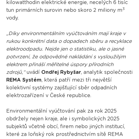
kilowatthodin elektrické energie, necelých 6 tisíc
3
tun primárních surovin nebo skoro 2 miliony m
vody.
„Díky environmentálním vyúčtováním mají kraje v
rukou konkrétní data o dopadech sběru a recyklace
elektroodpadu. Nejde jen o statistiku, ale o jasné
potvrzení, že odpovědné nakládání s vysloužilým
elektrem přináší měřitelné úspory přírodních
zdrojů,“
uvádí
Ondřej Rybyšar
, analytik společnosti
REMA Systém
, která patří mezi tři největší
kolektivní systémy zajišťující sběr odpadních
elektrozařízení v České republice.
Environmentální vyúčtování pak za rok 2025
obdržely nejen kraje, ale i symbolických 2025
subjektů včetně obcí, firem nebo jiných institucí,
které za loňský rok prostřednictvím sítě REMA