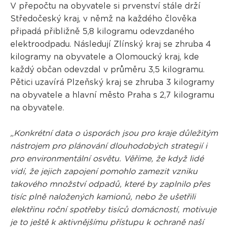
V přepočtu na obyvatele si prvenství stále drží
Středočeský kraj, v němž na každého člověka
připadá přibližně 5,8 kilogramu odevzdaného
elektroodpadu. Následují Zlínský kraj se zhruba 4
kilogramy na obyvatele a Olomoucký kraj, kde
každý občan odevzdal v průměru 3,5 kilogramu.
Pětici uzavírá Plzeňský kraj se zhruba 3 kilogramy
na obyvatele a hlavní město Praha s 2,7 kilogramu
na obyvatele.
„Konkrétní data o úsporách jsou pro kraje důležitým
nástrojem pro plánování dlouhodobých strategií i
pro environmentální osvětu. Věříme, že když lidé
vidí, že jejich zapojení pomohlo zamezit vzniku
takového množství odpadů, které by zaplnilo přes
tisíc plně naložených kamionů, nebo že ušetřili
elektřinu roční spotřeby tisíců domácností, motivuje
je to ještě k aktivnějšímu přístupu k ochraně naší