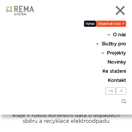
Výkaz
Objednat svoz
O nás
Jako plně naložený nákladní
Služby pro
vlak se stovkou vagónů.
Projekty
Středočeský kraj loni vysbíral
Novinky
nejvíc elektroodpadu v
Ke stažení
republice
Kontakt
+A
-A
Sdílet
Díky environmentálním vyúčtováním mají
kraje v rukou konkrétní data o dopadech
sběru a recyklace elektroodpadu