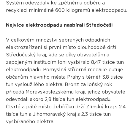
Systém odevzdaly ke zpětnému odběru a
recyklaci minimálně 600 kilogramů elektroodpadu.
Nejvíce elektroodpadu nasbírali Středočeši
V celkovém množství sebraných odpadních
elektrozařízení si první místo dlouhodobě drží
Středočeský kraj, kde se díky obyvatelům a
zapojeným institucím loni vysbíralo 8,47 tisíce tun
elektroodpadu. Pomyslná stříbrná medaile putuje
občanům hlavního města Prahy s téměř 3,8 tisíce
tun vysloužilého elektra. Bronz za loňský rok
připadá Moravskoslezskému kraji, jehož obyvatelé
odevzdali skoro 2,8 tisíce tun elektroodpadu.
Čtvrté a páté místo žebříčku drží Zlínský kraj s 2,4
tisíce tun a Jihomoravský kraj s 2,3 tisíce tun
vysbíraného elektra.