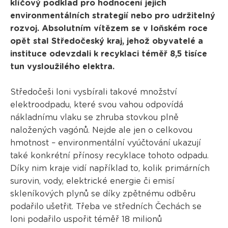
klíčový podklad pro hodnocení jejich
environmentálních strategií nebo pro udržitelný
rozvoj. Absolutním vítězem se v loňském roce
opět stal Středočeský kraj, jehož obyvatelé a
instituce odevzdali k recyklaci téměř 8,5 tisíce
tun vysloužilého elektra.
Středočeši loni vysbírali takové množství
elektroodpadu, které svou vahou odpovídá
nákladnímu vlaku se zhruba stovkou plně
naložených vagónů. Nejde ale jen o celkovou
hmotnost – environmentální vyúčtování ukazují
také konkrétní přínosy recyklace tohoto odpadu.
Díky nim kraje vidí například to, kolik primárních
surovin, vody, elektrické energie či emisí
skleníkových plynů se díky zpětnému odběru
podařilo ušetřit. Třeba ve středních Čechách se
loni podařilo uspořit téměř 18 milionů