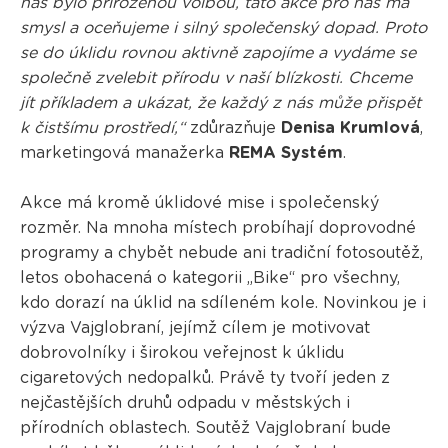
nás bylo přirozenou volbou, tato akce pro nás má
smysl a oceňujeme i silný společenský dopad. Proto
se do úklidu rovnou aktivně zapojíme a vydáme se
společně zvelebit přírodu v naší blízkosti. Chceme
jít příkladem a ukázat, že každý z nás může přispět
k čistšímu prostředí,“
zdůrazňuje
Denisa Krumlová
,
marketingová manažerka
REMA Systém
.
Akce má kromě úklidové mise i společenský
rozměr. Na mnoha místech probíhají doprovodné
programy a chybět nebude ani tradiční fotosoutěž,
letos obohacená o kategorii „Bike“ pro všechny,
kdo dorazí na úklid na sdíleném kole. Novinkou je i
výzva Vajglobraní, jejímž cílem je motivovat
dobrovolníky i širokou veřejnost k úklidu
cigaretových nedopalků. Právě ty tvoří jeden z
nejčastějších druhů odpadu v městských i
přírodních oblastech. Soutěž Vajglobraní bude