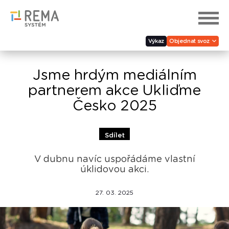
Výkaz
Objednat svoz
Jsme hrdým mediálním
partnerem akce Ukliďme
Česko 2025
Sdílet
V dubnu navíc uspořádáme vlastní
úklidovou akci.
27. 03. 2025