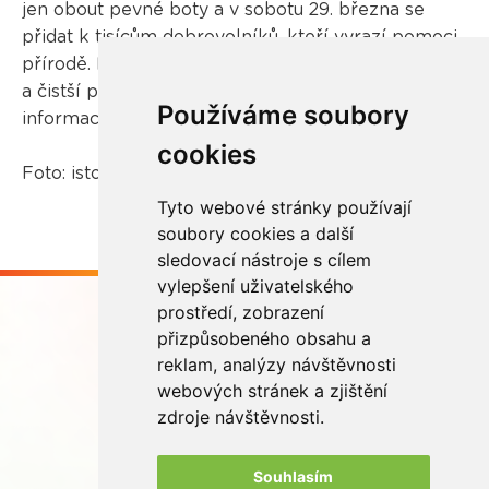
jen obout pevné boty a v sobotu 29. března se
přidat k tisícům dobrovolníků, kteří vyrazí pomoci
přírodě. Každý nasbíraný pytel odpadu má smysl –
a čistší prostředí bude odměnou pro všechny. Více
Používáme soubory
informací o akci najdete na
www.uklidmecesko.cz
.
cookies
Foto: istockphoto.com
Tyto webové stránky používají
soubory cookies a další
sledovací nástroje s cílem
vylepšení uživatelského
prostředí, zobrazení
přizpůsobeného obsahu a
reklam, analýzy návštěvnosti
webových stránek a zjištění
Buďme ve spojení
zdroje návštěvnosti.
Souhlasím