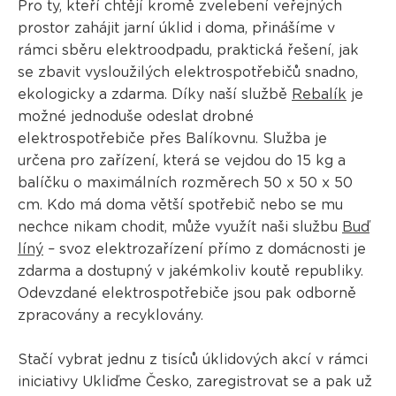
Pro ty, kteří chtějí kromě zvelebení veřejných
prostor zahájit jarní úklid i doma, přinášíme v
rámci sběru elektroodpadu, praktická řešení, jak
se zbavit vysloužilých elektrospotřebičů snadno,
ekologicky a zdarma. Díky naší službě
Rebalík
je
možné jednoduše odeslat drobné
elektrospotřebiče přes Balíkovnu. Služba je
určena pro zařízení, která se vejdou do 15 kg a
balíčku o maximálních rozměrech 50 x 50 x 50
cm. Kdo má doma větší spotřebič nebo se mu
nechce nikam chodit, může využít naši službu
Buď
líný
– svoz elektrozařízení přímo z domácnosti je
zdarma a dostupný v jakémkoliv koutě republiky.
Odevzdané elektrospotřebiče jsou pak odborně
zpracovány a recyklovány.
Stačí vybrat jednu z tisíců úklidových akcí v rámci
iniciativy Ukliďme Česko, zaregistrovat se a pak už