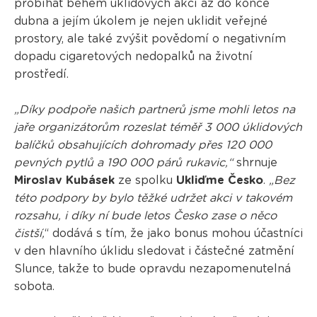
probíhat během úklidových akcí až do konce
dubna a jejím úkolem je nejen uklidit veřejné
prostory, ale také zvýšit povědomí o negativním
dopadu cigaretových nedopalků na životní
prostředí.
„Díky podpoře našich partnerů jsme mohli letos na
jaře organizátorům rozeslat téměř 3 000 úklidových
balíčků obsahujících dohromady přes 120 000
pevných pytlů a 190 000 párů rukavic,“
shrnuje
Miroslav Kubásek
ze spolku
Ukliďme Česko
.
„Bez
této podpory by bylo těžké udržet akci v takovém
rozsahu, i díky ní bude letos Česko zase o něco
čistší,
“ dodává s tím, že jako bonus mohou účastníci
v den hlavního úklidu sledovat i částečné zatmění
Slunce, takže to bude opravdu nezapomenutelná
sobota.