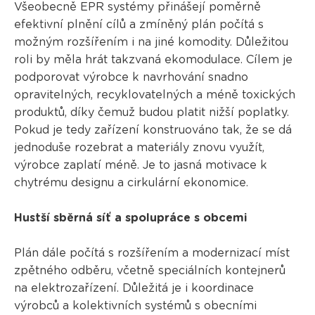
Všeobecně EPR systémy přinášejí poměrně
efektivní plnění cílů a zmíněný plán počítá s
možným rozšířením i na jiné komodity. Důležitou
roli by měla hrát takzvaná ekomodulace. Cílem je
podporovat výrobce k navrhování snadno
opravitelných, recyklovatelných a méně toxických
produktů, díky čemuž budou platit nižší poplatky.
Pokud je tedy zařízení konstruováno tak, že se dá
jednoduše rozebrat a materiály znovu využít,
výrobce zaplatí méně. Je to jasná motivace k
chytrému designu a cirkulární ekonomice.
Hustší sběrná síť a spolupráce s obcemi
Plán dále počítá s rozšířením a modernizací míst
zpětného odběru, včetně speciálních kontejnerů
na elektrozařízení. Důležitá je i koordinace
výrobců a kolektivních systémů s obecními