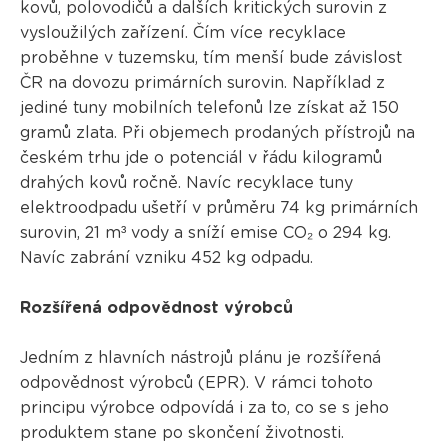
kovů, polovodičů a dalších kritických surovin z
vysloužilých zařízení. Čím více recyklace
proběhne v tuzemsku, tím menší bude závislost
ČR na dovozu primárních surovin. Například z
jediné tuny mobilních telefonů lze získat až 150
gramů zlata. Při objemech prodaných přístrojů na
českém trhu jde o potenciál v řádu kilogramů
drahých kovů ročně. Navíc recyklace tuny
elektroodpadu ušetří v průměru 74 kg primárních
surovin, 21 m³ vody a sníží emise CO₂ o 294 kg.
Navíc zabrání vzniku 452 kg odpadu.
Rozšířená odpovědnost výrobců
Jedním z hlavních nástrojů plánu je rozšířená
odpovědnost výrobců (EPR). V rámci tohoto
principu výrobce odpovídá i za to, co se s jeho
produktem stane po skončení životnosti.