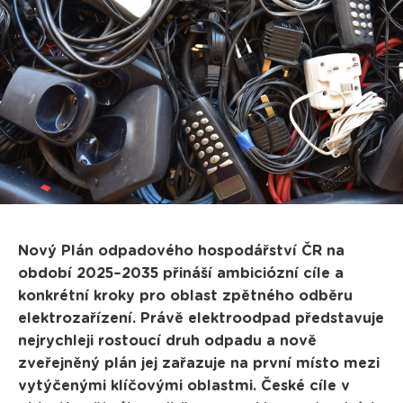
Nový Plán odpadového hospodářství ČR na
období 2025–2035 přináší ambiciózní cíle a
konkrétní kroky pro oblast zpětného odběru
elektrozařízení. Právě elektroodpad představuje
nejrychleji rostoucí druh odpadu a nově
zveřejněný plán jej zařazuje na první místo mezi
vytýčenými klíčovými oblastmi. České cíle v