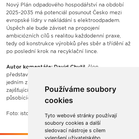
Nový Plán odpadového hospodářství na období
2025–2035 má potenciál posunout Česko mezi
evropské lídry v nakládání s elektroodpadem.
Úspěch ale bude záviset na propojení
ambiciózních cílů s realitou každodenní praxe,
tedy od konstrukce výrobků přes sběr a třídění až
po poslední krok na recyklační lince.
Autor komentáře:
David Chytil
, člen
představenstva společnosti
REMA Systém
, která je
jedním ze tří největších kolektivních systémů
Používáme soubory
zajišťujících sběr odpadních elektrozařízení
působících v České republice.
cookies
Foto: istockphoto.com
Tyto webové stránky používají
soubory cookies a další
sledovací nástroje s cílem
vylepšení uživatelského