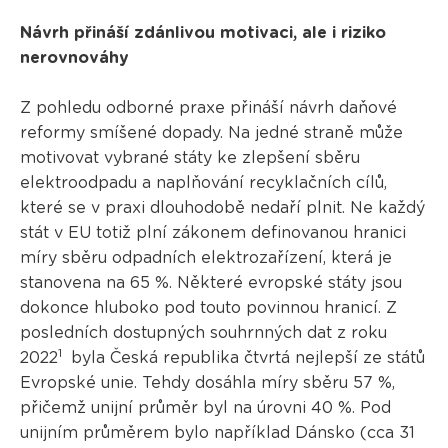
Návrh přináší zdánlivou motivaci, ale i riziko
nerovnováhy
Z pohledu odborné praxe přináší návrh daňové
reformy smíšené dopady. Na jedné straně může
motivovat vybrané státy ke zlepšení sběru
elektroodpadu a naplňování recyklačních cílů,
které se v praxi dlouhodobě nedaří plnit. Ne každý
stát v EU totiž plní zákonem definovanou hranici
míry sběru odpadních elektrozařízení, která je
stanovena na 65 %. Některé evropské státy jsou
dokonce hluboko pod touto povinnou hranicí. Z
posledních dostupných souhrnných dat z roku
1
2022
byla Česká republika čtvrtá nejlepší ze států
Evropské unie. Tehdy dosáhla míry sběru 57 %,
přičemž unijní průměr byl na úrovni 40 %. Pod
unijním průměrem bylo například Dánsko (cca 31