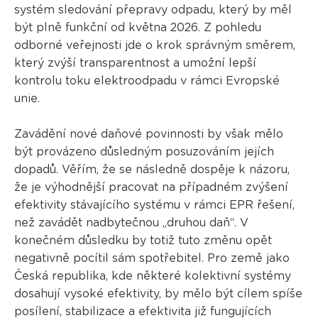
systém sledování přepravy odpadu, který by měl
být plně funkční od května 2026. Z pohledu
odborné veřejnosti jde o krok správným směrem,
který zvýší transparentnost a umožní lepší
kontrolu toku elektroodpadu v rámci Evropské
unie.
Zavádění nové daňové povinnosti by však mělo
být provázeno důsledným posuzováním jejích
dopadů. Věřím, že se následně dospěje k názoru,
že je výhodnější pracovat na případném zvýšení
efektivity stávajícího systému v rámci EPR řešení,
než zavádět nadbytečnou „druhou daň“. V
konečném důsledku by totiž tuto změnu opět
negativně pocítil sám spotřebitel. Pro země jako
Česká republika, kde některé kolektivní systémy
dosahují vysoké efektivity, by mělo být cílem spíše
posílení, stabilizace a efektivita již fungujících