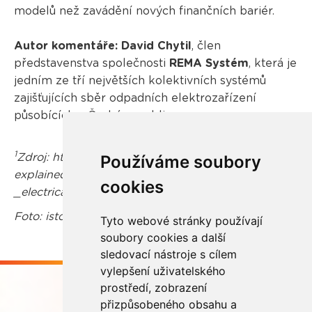
modelů než zavádění nových finančních bariér.
Autor komentáře:
David Chytil
, člen
představenstva společnosti
REMA Systém
, která je
jedním ze tří největších kolektivních systémů
zajišťujících sběr odpadních elektrozařízení
působících v České republice.
1
Zdroj: https://ec.europa.eu/eurostat/statistics-
Používáme soubory
explained/index.php?title=Waste_statistics_-
cookies
_electrical_and_electronic_equipment
Foto: istockphoto.com
Tyto webové stránky používají
soubory cookies a další
sledovací nástroje s cílem
vylepšení uživatelského
prostředí, zobrazení
přizpůsobeného obsahu a