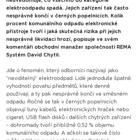
neuvědomuje, co všechno do kategorie
elektroodpadu spadá. Jejich zařízení tak často
nesprávně končí v černých popelnicích. Kolik
procent komunálního odpadu elektronické
přístroje tvoří i jaká skutečná rizika při jejich
nesprávné likvidaci hrozí, popisuje ve svém
komentáři obchodní manažer společnosti REMA
Systém David Chytil.
Jde o fenomén, který odborníci nazývají jako
“neviditelný” elektroodpad. Lidé jednoduše špatně
vyhodnotí povahu předmětů, které denně
používají, a ty pak nesprávně končí ve směsném
odpadu. Ročně se tak v černých popelnicích
objevují tuny kabelů, elektronických hraček nebo
cigaret, USB flash disků i dalších chytrých zařízení
– dohromady tvoří přibližně 0,52 % objemu
komunálního odpadu. A ačkoli se takové číslo