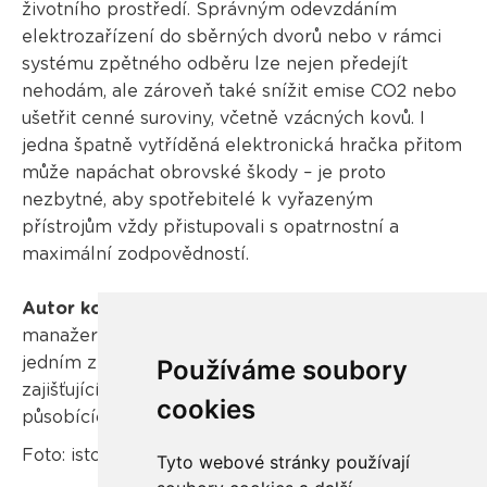
životního prostředí. Správným odevzdáním
elektrozařízení do sběrných dvorů nebo v rámci
systému zpětného odběru lze nejen předejít
nehodám, ale zároveň také snížit emise CO2 nebo
ušetřit cenné suroviny, včetně vzácných kovů. I
jedna špatně vytříděná elektronická hračka přitom
může napáchat obrovské škody – je proto
nezbytné, aby spotřebitelé k vyřazeným
přístrojům vždy přistupovali s opatrnostní a
maximální zodpovědností.
Autor komentáře:
David Chytil
, obchodní
manažer společnosti
REMA Systém
, která je
jedním ze tří největších kolektivních systémů
Používáme soubory
zajišťujících sběr odpadních elektrozařízení
cookies
působících v České republice.
Foto: istockphoto.com
Tyto webové stránky používají