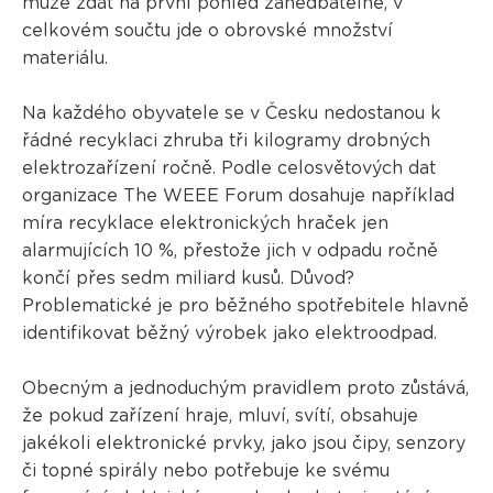
může zdát na první pohled zanedbatelné, v
celkovém součtu jde o obrovské množství
materiálu.
Na každého obyvatele se v Česku nedostanou k
řádné recyklaci zhruba tři kilogramy drobných
elektrozařízení ročně. Podle celosvětových dat
organizace The WEEE Forum dosahuje například
míra recyklace elektronických hraček jen
alarmujících 10 %, přestože jich v odpadu ročně
končí přes sedm miliard kusů. Důvod?
Problematické je pro běžného spotřebitele hlavně
identifikovat běžný výrobek jako elektroodpad.
Obecným a jednoduchým pravidlem proto zůstává,
že pokud zařízení hraje, mluví, svítí, obsahuje
jakékoli elektronické prvky, jako jsou čipy, senzory
či topné spirály nebo potřebuje ke svému