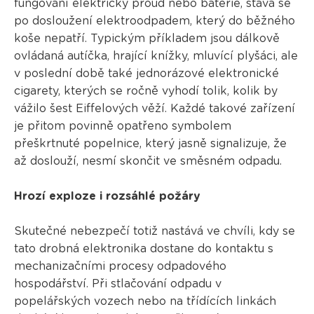
fungování elektrický proud nebo baterie, stává se
po dosloužení elektroodpadem, který do běžného
koše nepatří. Typickým příkladem jsou dálkově
ovládaná autíčka, hrající knížky, mluvící plyšáci, ale
v poslední době také jednorázové elektronické
cigarety, kterých se ročně vyhodí tolik, kolik by
vážilo šest Eiffelových věží. Každé takové zařízení
je přitom povinně opatřeno symbolem
přeškrtnuté popelnice, který jasně signalizuje, že
až doslouží, nesmí skončit ve směsném odpadu.
Hrozí exploze i rozsáhlé požáry
Skutečné nebezpečí totiž nastává ve chvíli, kdy se
tato drobná elektronika dostane do kontaktu s
mechanizačními procesy odpadového
hospodářství. Při stlačování odpadu v
popelářských vozech nebo na třídících linkách