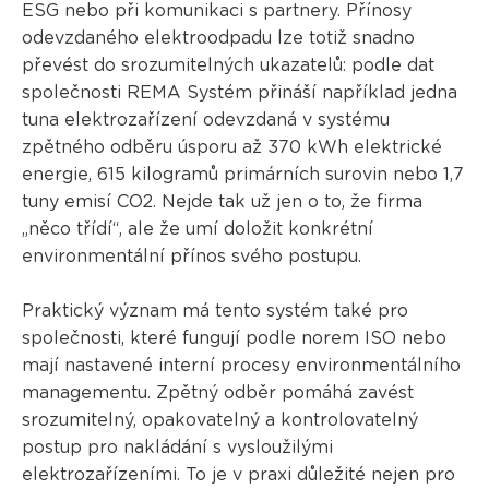
ESG nebo při komunikaci s partnery. Přínosy
odevzdaného elektroodpadu lze totiž snadno
převést do srozumitelných ukazatelů: podle dat
společnosti REMA Systém přináší například jedna
tuna elektrozařízení odevzdaná v systému
zpětného odběru úsporu až 370 kWh elektrické
energie, 615 kilogramů primárních surovin nebo 1,7
tuny emisí CO2. Nejde tak už jen o to, že firma
„něco třídí“, ale že umí doložit konkrétní
environmentální přínos svého postupu.
Praktický význam má tento systém také pro
společnosti, které fungují podle norem ISO nebo
mají nastavené interní procesy environmentálního
managementu. Zpětný odběr pomáhá zavést
srozumitelný, opakovatelný a kontrolovatelný
postup pro nakládání s vysloužilými
elektrozařízeními. To je v praxi důležité nejen pro