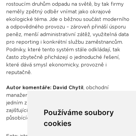
rostoucím druhům odpadu na světě, by tak firmy
neměly zpětný odběr vnímat jako okrajové
ekologické téma. Jde o běžnou součást moderního
a odpovědného provozu – zároveň přináší úsporu
peněz, menší administrativní zátěž, využitelná data
pro reporting i konkrétní službu zaměstnancům.
Podniky, které tento systém stále odkládají, tak
často zbytečně přicházejí o jednoduché řešení,
které dává smysl ekonomicky, provozně i
reputačně.
Autor komentáře:
David Chytil
, obchodní
manažer společnosti
REMA Systém
, která je
jedním ze tří největších kolektivních systémů
zajišťujících sběr odpadních elektrozařízení
Používáme soubory
působících v České republice.
cookies