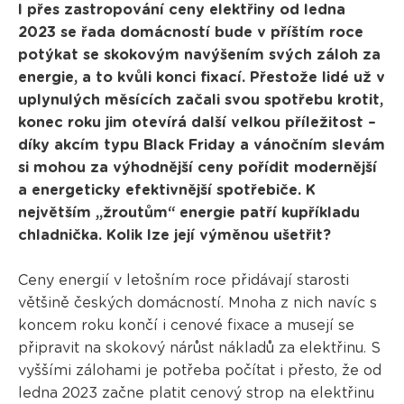
I přes zastropování ceny elektřiny od ledna
2023 se řada domácností bude v příštím roce
potýkat se skokovým navýšením svých záloh za
energie, a to kvůli konci fixací. Přestože lidé už v
uplynulých měsících začali svou spotřebu krotit,
konec roku jim otevírá další velkou příležitost –
díky akcím typu Black Friday a vánočním slevám
si mohou za výhodnější ceny pořídit modernější
a energeticky efektivnější spotřebiče. K
největším „žroutům“ energie patří kupříkladu
chladnička. Kolik lze její výměnou ušetřit?
Ceny energií v letošním roce přidávají starosti
většině českých domácností. Mnoha z nich navíc s
koncem roku končí i cenové fixace a musejí se
připravit na skokový nárůst nákladů za elektřinu. S
vyššími zálohami je potřeba počítat i přesto, že od
ledna 2023 začne platit cenový strop na elektřinu