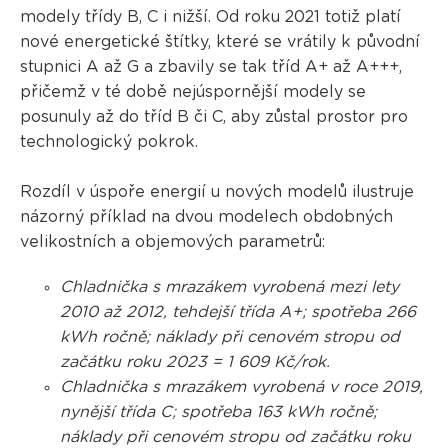
modely třídy B, C i nižší. Od roku 2021 totiž platí
nové energetické štítky, které se vrátily k původní
stupnici A až G a zbavily se tak tříd A+ až A+++,
přičemž v té době nejúspornější modely se
posunuly až do tříd B či C, aby zůstal prostor pro
technologický pokrok.
Rozdíl v úspoře energií u nových modelů ilustruje
názorný příklad na dvou modelech obdobných
velikostních a objemových parametrů:
Chladnička s mrazákem vyrobená mezi lety
2010 až 2012, tehdejší třída A+; spotřeba 266
kWh ročně; náklady při cenovém stropu od
začátku roku 2023 = 1 609 Kč/rok.
Chladnička s mrazákem vyrobená v roce 2019,
nynější třída C; spotřeba 163 kWh ročně;
náklady při cenovém stropu od začátku roku