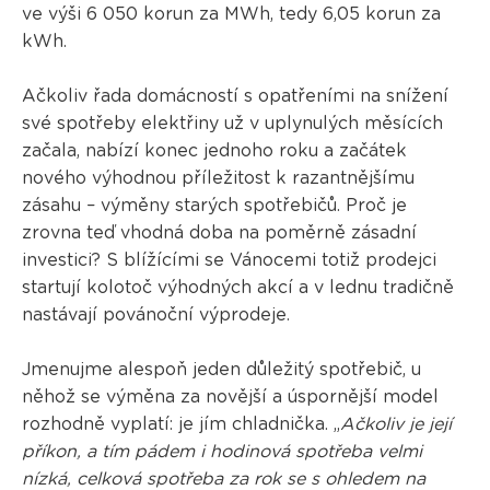
ve výši 6 050 korun za MWh, tedy 6,05 korun za
kWh.
Ačkoliv řada domácností s opatřeními na snížení
své spotřeby elektřiny už v uplynulých měsících
začala, nabízí konec jednoho roku a začátek
nového výhodnou příležitost k razantnějšímu
zásahu – výměny starých spotřebičů. Proč je
zrovna teď vhodná doba na poměrně zásadní
investici? S blížícími se Vánocemi totiž prodejci
startují kolotoč výhodných akcí a v lednu tradičně
nastávají povánoční výprodeje.
Jmenujme alespoň jeden důležitý spotřebič, u
něhož se výměna za novější a úspornější model
rozhodně vyplatí: je jím chladnička. „
Ačkoliv je její
příkon, a tím pádem i hodinová spotřeba velmi
nízká, celková spotřeba za rok se s ohledem na