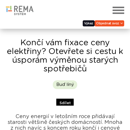
Výkaz
Objednat svoz
Končí vám fixace ceny
elektřiny? Otevřete si cestu k
úsporám výměnou starých
spotřebičů
Buď líný
Sdílet
Ceny energií v letošním roce přidávají
starosti většině českých domácností. Mnoha
z nich navíc s koncem roku končí i cenové