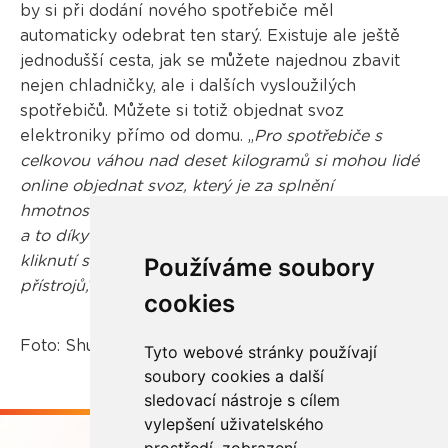
by si při dodání nového spotřebiče měl
automaticky odebrat ten starý. Existuje ale ještě
jednodušší cesta, jak se můžete najednou zbavit
nejen chladničky, ale i dalších vysloužilých
spotřebičů. Můžete si totiž objednat svoz
elektroniky přímo od domu. „
Pro spotřebiče s
celkovou váhou nad deset kilogramů si mohou lidé
online objednat svoz, který je za splnění
hmotnostních a rozměrových podmínek bezplatný,
a to díky naší službě
Buď líný
. Doslova na několik
kliknutí se můžete jednoduše zbavit vysloužilých
Používáme soubory
přístrojů,
“ uzavírá Petr Kubernát za REMA Systém.
cookies
Foto: Shutterstock
Tyto webové stránky používají
soubory cookies a další
sledovací nástroje s cílem
vylepšení uživatelského