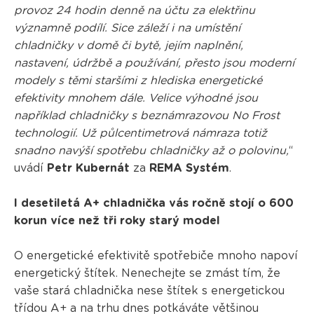
provoz 24 hodin denně na účtu za elektřinu
významně podílí. Sice záleží i na umístění
chladničky v domě či bytě, jejím naplnění,
nastavení, údržbě a používání, přesto jsou moderní
modely s těmi staršími z hlediska energetické
efektivity mnohem dále. Velice výhodné jsou
například chladničky s beznámrazovou No Frost
technologií. Už půlcentimetrová námraza totiž
snadno navýší spotřebu chladničky až o polovinu,
“
uvádí
Petr Kubernát
za
REMA Systém
.
I desetiletá A+ chladnička vás ročně stojí o 600
korun více než tři roky starý model
O energetické efektivitě spotřebiče mnoho napoví
energetický štítek. Nenechejte se zmást tím, že
vaše stará chladnička nese štítek s energetickou
třídou A+ a na trhu dnes potkáváte většinou