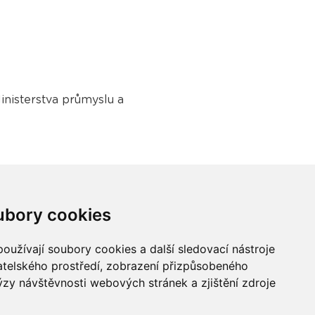
inisterstva průmyslu a
ubory cookies
oužívají soubory cookies a další sledovací nástroje
vatelského prostředí, zobrazení přizpůsobeného
Buďme ve spojení
ýzy návštěvnosti webových stránek a zjištění zdroje