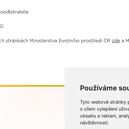
koodběratele
VO
h stránkách Ministerstva životního prostředí ČR
zde
a M
Používáme so
Tyto webové stránky p
s cílem vylepšení uži
obsahu a reklam, anal
návštěvnosti.