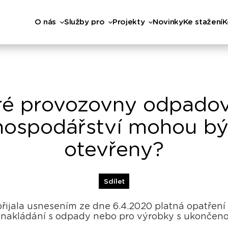
O nás
Služby pro
Projekty
Novinky
Ke stažení
K
ré provozovny odpado
hospodářství mohou bý
otevřeny?
Sdílet
řijala usnesením ze dne 6.4.2020 platná opatření
o nakládání s odpady nebo pro výrobky s ukončenou