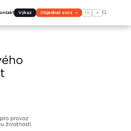
ontakt
Výkaz
Objednat svoz
+A
-A
vého
t
 pro provoz
 životností.