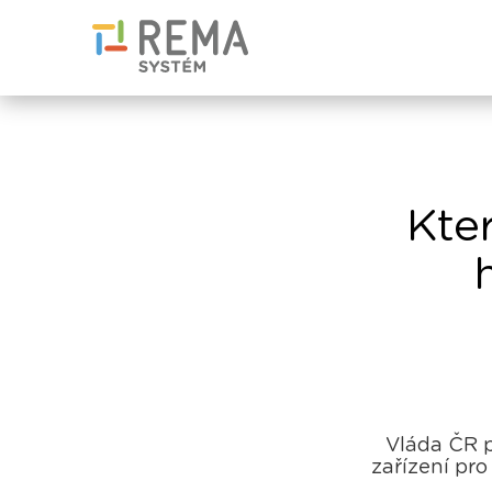
Kte
Vláda ČR p
zařízení pr