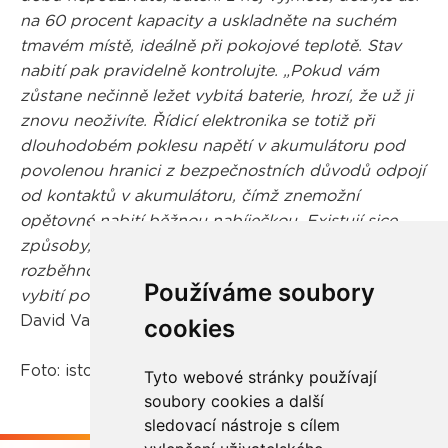
na 60 procent kapacity a uskladněte na suchém
tmavém místě, ideálně při pokojové teplotě. Stav
nabití pak pravidelně kontrolujte. „Pokud vám
zůstane nečinně ležet vybitá baterie, hrozí, že už ji
znovu neoživíte. Řídicí elektronika se totiž při
dlouhodobém poklesu napětí v akumulátoru pod
povolenou hranici z bezpečnostních důvodů odpojí
od kontaktů v akumulátoru, čímž znemožní
opětovné nabití běžnou nabíječkou. Existují sice
způsoby, jak takto nefunkční baterii znovu
rozběhnout, ale daleko lepší je postarat se, aby k
Používáme soubory
vybití pod kritickou mez nedošlo,“
upozorňuje
David Vandrovec.
cookies
Foto: istockphoto.com
Tyto webové stránky používají
soubory cookies a další
sledovací nástroje s cílem