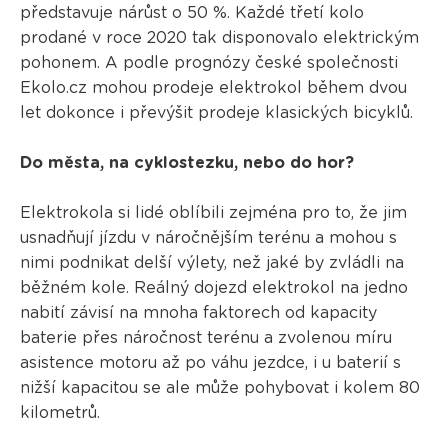
představuje nárůst o 50 %. Každé třetí kolo
prodané v roce 2020 tak disponovalo elektrickým
pohonem. A podle prognózy české společnosti
Ekolo.cz mohou prodeje elektrokol během dvou
let dokonce i převýšit prodeje klasických bicyklů.
Do města, na cyklostezku, nebo do hor?
Elektrokola si lidé oblíbili zejména pro to, že jim
usnadňují jízdu v náročnějším terénu a mohou s
nimi podnikat delší výlety, než jaké by zvládli na
běžném kole. Reálný dojezd elektrokol na jedno
nabití závisí na mnoha faktorech od kapacity
baterie přes náročnost terénu a zvolenou míru
asistence motoru až po váhu jezdce, i u baterií s
nižší kapacitou se ale může pohybovat i kolem 80
kilometrů.