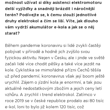
možnost užívat si díky asistenci elektromotoru
delší vyjížďky a snadněji brázdit i náročnější
terén? Podívejte se, k čemu slouží jednotlivé
druhy elektrokol a čím se liší. Víte, jak dlouho
vám vydrží akumulátor e-kola a jak se o něj
starat?
Během pandemie koronaviru si lidé zvykli častěji
pobývat v přírodě a hodně jich zvýšilo svou
fyzickou aktivitu. Nejen v Česku, ale i jinde ve světě
začali lidé více chodit pěšky a také více jezdit na
kole. Cyklistika se mimořádné přízni Čechů těšila
už před pandemií, koronavirus však její boom ještě
urychlil. Zájem o jízdní kola je enormní, a tak jsou
aktuálně nedostatkovým zbožím a jejich ceny letí
vzhůru. A zrychlil i trend elektrokol. Zatímco v
roce 2019 se v české republice prodalo asi 80 tisíc
e-kol, loni to bylo již kolem 120 tisíc, což