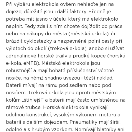
Při výběru elektrokola ovšem nehleďte jen na
dojezd, důležité jsou i další faktory. Předně je
potřeba mít jasno v účelu, který má elektrokolo
naplnit. Tedy zdali s ním chcete dojíždět do práce
nebo na nákupy do města (městská e-kola), či
brázdit cyklostezky a nezpevněné polní cesty při
výletech do okolí (treková e-kola), anebo si užívat
adrenalinové horské traily a prudké kopce (horská
e-kola, eMTB). Městská elektrokola jsou
robustnější a mají bohaté příslušenství včetně
nosiče, na němž snadno uvezou i těžší náklad.
Baterii mívají na rámu pod sedlem nebo pod
nosičem. Treková e-kola jsou oproti městským
kolům „štíhlejší“ a baterii mají často umístněnou na
rámové trubce. Horská elektrokola vynikají
odolnou konstrukcí, vysokým výkonem motoru a
baterií s delším dojezdem. Pneumatiky mají širší,
odolné a s hrubým vzorkem. Nemívají blatníky ani