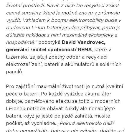
životní prostředí. Navíc z nich lze recyklací získat
cenné suroviny, které je možné znovu v průmyslu
využít. Vzhledem k boomu elektromobility bude v
budoucnu Li-Ion baterií prudce přibývat, proto je
důležité nakládat s nimi maximálně ekologicky a
hospodárně,“
podotýká
David Vandrovec,
generální ředitel společností REMA
, které v
tuzemsku zajišťují zpětný odběr a recyklaci
elektrozařízení, baterií a akumulátorů a solárních
panelů.
Pro zajištění maximální životnosti je nutná kvalitní
péče o baterii. Po každé vyjížďce akumulátor
dobijte, paměťového efektu se totiž u moderních
Li-Ionek netřeba obávat. Nikdy ale nenabíjejte
baterii, když je ještě po jízdě zahřátá, musíte
počkat, až vychladne.
„Pokud elektrokolo delší
dobu nepoužíváte, baterii z něj vyjměte, dobijte asi