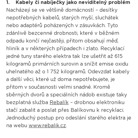
1. Kabely či nabíječky jako neviditelný problém
Nacházejí se ve většině domácností – desítky
nepotřebných kabelů, starých myší, sluchátek
nebo adaptérů poházených v zásuvkách. Tyto
zdánlivě bezcenné drobnosti, které v běžném
odpadu končí nejčastěji, přitom obsahují měď,
hliník a v některých případech i zlato. Recyklací
jedné tuny starého elektra tak lze ušetřit až 615
kilogramů primárních surovin a snížit emise oxidu
uhelnatého až o 1 752 kilogramů. Odevzdat kabely
a další věci, které už doma nepotřebujete, je
přitom v současnosti velmi snadné. Kromě
sběrných dvorů a speciálních nádob existuje taky
bezplatná služba
Rebalík
– drobnou elektroniku
stačí zabalit a poslat přes Balíkovnu k recyklaci.
Jednoduchý postup pro odeslání starého elektra je
na webu
www.rebalik.cz
.