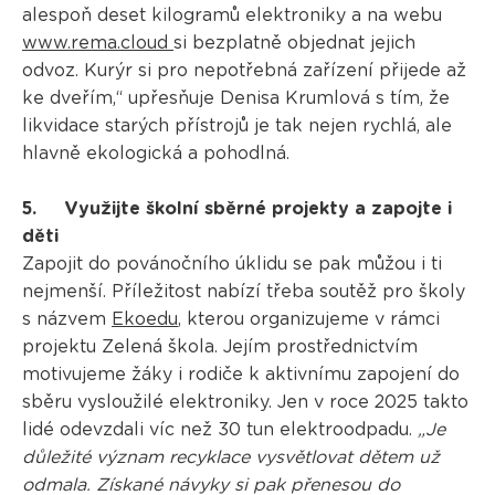
alespoň deset kilogramů elektroniky a na webu
www.rema.cloud
si bezplatně objednat jejich
odvoz. Kurýr si pro nepotřebná zařízení přijede až
ke dveřím,“ upřesňuje Denisa Krumlová s tím, že
likvidace starých přístrojů je tak nejen rychlá, ale
hlavně ekologická a pohodlná.
5. Využijte školní sběrné projekty a zapojte i
děti
Zapojit do povánočního úklidu se pak můžou i ti
nejmenší. Příležitost nabízí třeba soutěž pro školy
s názvem
Ekoedu
, kterou organizujeme v rámci
projektu Zelená škola. Jejím prostřednictvím
motivujeme žáky i rodiče k aktivnímu zapojení do
sběru vysloužilé elektroniky. Jen v roce 2025 takto
lidé odevzdali víc než 30 tun elektroodpadu.
„Je
důležité význam recyklace vysvětlovat dětem už
odmala. Získané návyky si pak přenesou do