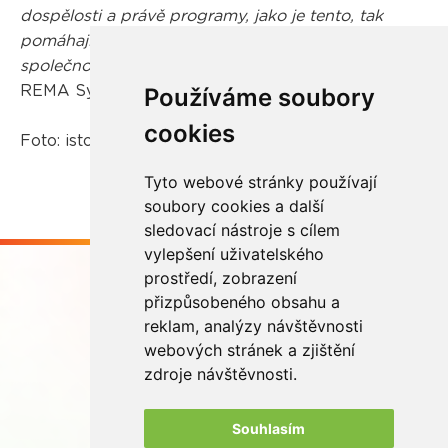
dospělosti a právě programy, jako je tento, tak
pomáhají budovat ekologické chování v celé
společnosti,“
uzavírá marketingová manažerka
REMA Systém Denisa Krumlová.
Používáme soubory
cookies
Foto: istockphoto.com
Tyto webové stránky používají
soubory cookies a další
sledovací nástroje s cílem
vylepšení uživatelského
prostředí, zobrazení
přizpůsobeného obsahu a
reklam, analýzy návštěvnosti
webových stránek a zjištění
Buďme ve spojení
zdroje návštěvnosti.
Souhlasím