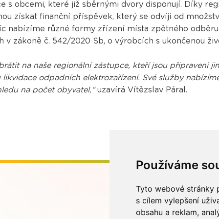
ce s obcemi, které již sběrnými dvory disponují. Díky regi
u získat finanční příspěvek, který se odvíjí od množst
íc nabízíme různé formy zřízení místa zpětného odběru 
h v zákoně č. 542/2020 Sb, o výrobcích s ukončenou živo
átit na naše regionální zástupce, kteří jsou připraveni j
u likvidace odpadních elektrozařízení. Své služby nabízí
hledu na počet obyvatel,“
uzavírá Vítězslav Páral.
Používáme so
Tyto webové stránky p
s cílem vylepšení uži
obsahu a reklam, anal