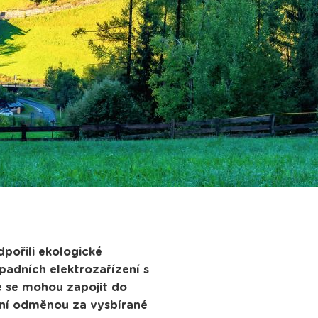
pořili ekologické
padních elektrozařízení s
e se mohou zapojit do
ční odměnou za vysbírané