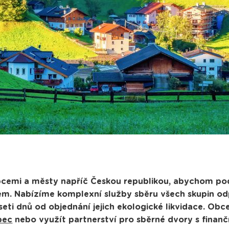
bcemi a městy napříč Českou republikou, abychom pod
em. Nabízíme komplexní služby sběru všech skupin od
ti dnů od objednání jejich ekologické likvidace. Obc
bec
nebo využít partnerství pro sběrné dvory s finan