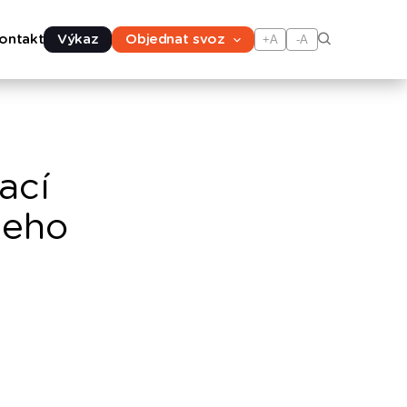
ontakt
Výkaz
Objednat svoz
+A
-A
ací
jeho