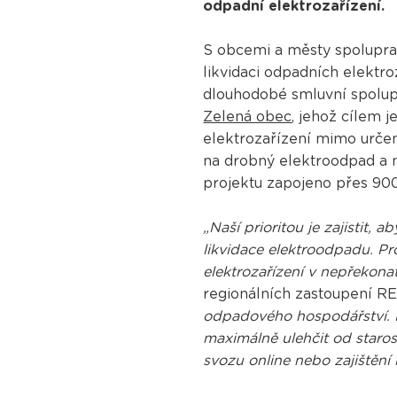
odpadní elektrozařízení.
S obcemi a městy spolupra
likvidaci odpadních elektr
dlouhodobé smluvní spolup
Zelená obec
, jehož cílem 
elektrozařízení mimo urče
na drobný elektroodpad a m
projektu zapojeno přes 900
„Naší prioritou je zajistit,
likvidace elektroodpadu. Pr
elektrozařízení v nepřekona
regionálních zastoupení 
odpadového hospodářství. Le
maximálně ulehčit od staro
svozu online nebo zajištění