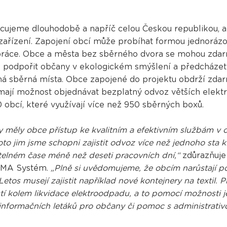
cujeme dlouhodobě a napříč celou Českou republikou, a
ozařízení. Zapojení obcí může probíhat formou jednorá
ráce. Obce a města bez sběrného dvora se mohou zdarm
je podpořit občany v ekologickém smýšlení a předcháze
ná sběrná místa. Obce zapojené do projektu obdrží zda
ají možnost objednávat bezplatný odvoz větších elektro
 obcí, které využívají více než 950 sběrných boxů.
 aby měly obce přístup ke kvalitním a efektivním službám v 
oto jim jsme schopni zajistit odvoz více než jednoho sta
telném čase méně než deseti pracovních dní,“
zdůrazňuj
REMA Systém.
„Plně si uvědomujeme, že obcím narůstají po
tos musejí zajistit například nové kontejnery na textil. P
stí kolem likvidace elektroodpadu, a to pomocí možnosti
 informačních letáků pro občany či pomoc s administrativ