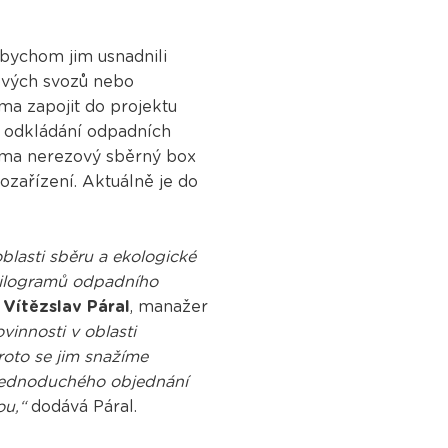
bychom jim usnadnili
zových svozů nebo
a zapojit do projektu
t odkládání odpadních
rma nerezový sběrný box
zařízení. Aktuálně je do
oblasti sběru a ekologické
 kilogramů odpadního
e
Vítězslav Páral
, manažer
vinnosti v oblasti
roto se jim snažíme
 jednoduchého objednání
ou,“
dodává Páral.