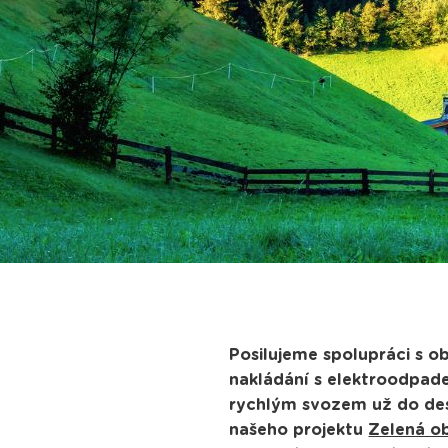
Posilujeme spolupráci s o
nakládání s elektroodpad
rychlým svozem už do dese
našeho projektu
Zelená o