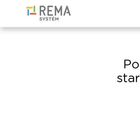
Po
sta