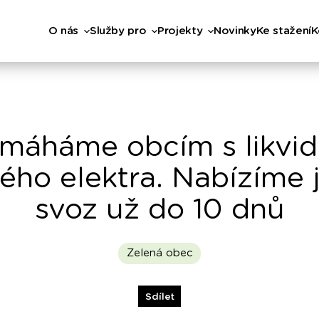
O nás
Služby pro
Projekty
Novinky
Ke stažení
K
máháme obcím s likvid
rého elektra. Nabízíme 
svoz už do 10 dnů
Zelená obec
Sdílet