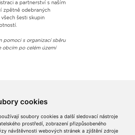
straci a partnerství s naším
ví zpětně odebraných
všech šesti skupin
tností.
im pomoci s organizací sběru
me obcím po celém území
ubory cookies
oužívají soubory cookies a další sledovací nástroje
vatelského prostředí, zobrazení přizpůsobeného
Buďme ve spojení
ýzy návštěvnosti webových stránek a zjištění zdroje