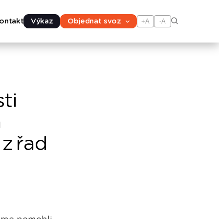
ontakt
Výkaz
Objednat svoz
+A
-A
ti
h
z řad