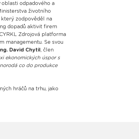
 oblasti odpadového a
inisterstva životního
, který zodpověděl na
ng dopadů aktivit firem
 z CYRKL Zdrojová platforma
ovém managementu. Se svou
Ing. David Chytil
, člen
xi ekonomických úspor s
různorodá co do produkce
ných hráčů na trhu, jako