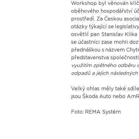
Workshop byl věnován klíč
oběhového hospodářství účas
prostředí. Za Českou asoci
otázky týkající se legisla
osvětlil pan Stanislav Kli
se účastníci zase mohli d
přednáškou s názvem Chytrá
představenstva společnost
využitím zpětného odběru od
odpadů a jejich následných 
Velký ohlas měly také sdíle
jsou Škoda Auto nebo AmR
Foto: REMA Systém