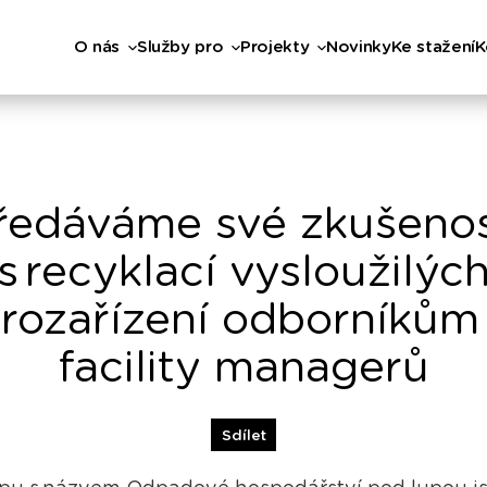
O nás
Služby pro
Projekty
Novinky
Ke stažení
K
ředáváme své zkušenos
s recyklací vysloužilýc
trozařízení odborníkům 
facility managerů
Sdílet