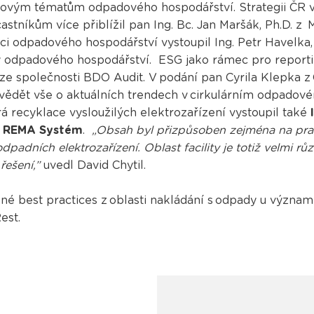
ovým tématům odpadového hospodářství. Strategii ČR v
tníkům více přiblížil pan Ing. Bc. Jan Maršák, Ph.D. z M
aci odpadového hospodářství vystoupil Ing. Petr Havelka
tivy odpadového hospodářství. ESG jako rámec pro reporti
ka ze společnosti BDO Audit. V podání pan Cyrila Klepka
ozvědět vše o aktuálních trendech v cirkulárním odpad
 recyklace vysloužilých elektrozařízení vystoupil také
i
REMA Systém
.
„Obsah byl přizpůsoben zejména na pra
padních elektrozařízení. Oblast facility je totiž velmi 
řešení,”
uvedl David Chytil.
né best practices z oblasti nakládání s odpady u význam
est.