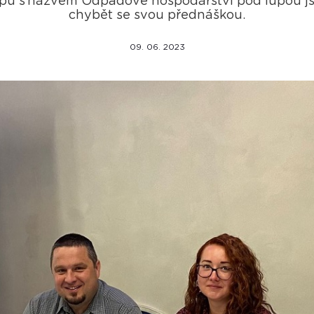
pu s názvem Odpadové hospodářství pod lupou j
chybět se svou přednáškou.
09. 06. 2023