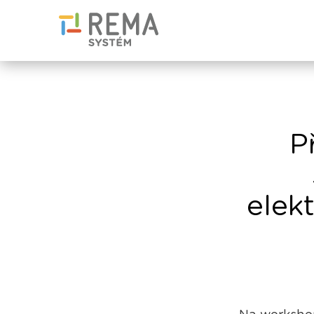
P
elek