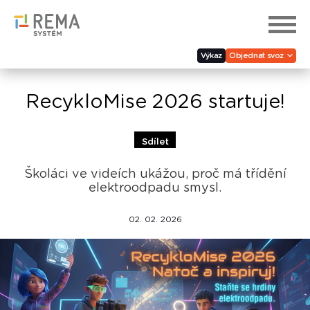
Výkaz
Objednat svoz
RecykloMise 2026 startuje!
Sdílet
Školáci ve videích ukážou, proč má třídění
elektroodpadu smysl.
02. 02. 2026