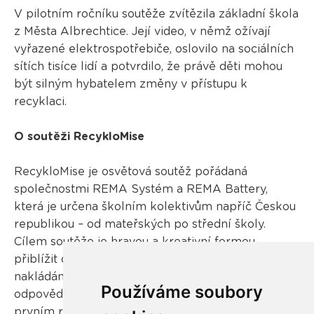
V pilotním ročníku soutěže zvítězila základní škola
z Města Albrechtice. Její video, v němž ožívají
vyřazené elektrospotřebiče, oslovilo na sociálních
sítích tisíce lidí a potvrdilo, že právě děti mohou
být silným hybatelem změny v přístupu k
recyklaci.
O soutěži RecykloMise
RecykloMise je osvětová soutěž pořádaná
společnostmi REMA Systém a REMA Battery,
která je určena školním kolektivům napříč Českou
republikou – od mateřských po střední školy.
Cílem soutěže je hravou a kreativní formou
přiblížit dětem i studentům význam správného
nakládání s elektroodpadem a motivovat je k
Používáme soubory
odpovědnému přístupu k životnímu prostředí. V
prvním ročníku soutěžící zpracovávali téma