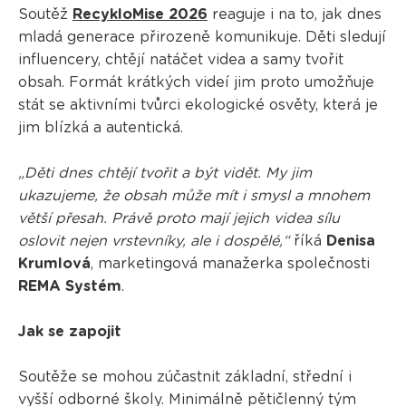
Soutěž
RecykloMise 2026
reaguje i na to, jak dnes
mladá generace přirozeně komunikuje. Děti sledují
influencery, chtějí natáčet videa a samy tvořit
obsah. Formát krátkých videí jim proto umožňuje
stát se aktivními tvůrci ekologické osvěty, která je
jim blízká a autentická.
„Děti dnes chtějí tvořit a být vidět. My jim
ukazujeme, že obsah může mít i smysl a mnohem
větší přesah. Právě proto mají jejich videa sílu
oslovit nejen vrstevníky, ale i dospělé,“
říká
Denisa
Krumlová
, marketingová manažerka společnosti
REMA Systém
.
Jak se zapojit
Soutěže se mohou zúčastnit základní, střední i
vyšší odborné školy. Minimálně pětičlenný tým