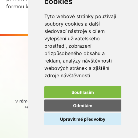
cookies
formou krátkého videa.
Tyto webové stránky používají
soubory cookies a další
sledovací nástroje s cílem
vylepšení uživatelského
prostředí, zobrazení
přizpůsobeného obsahu a
reklam, analýzy návštěvnosti
webových stránek a zjištění
Buďme ve spojení
zdroje návštěvnosti.
Souhlasím
V rámci zpětného odběru odpadních přenosných baterií
Odmítám
spolupracujeme se společností
REMA Battery
.
Upravit mé předvolby
© REMA Systém
Nastavení cookies
Ochrana osobních údajů
Mapa stránek
Webová přístupnost