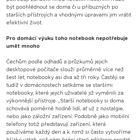
být poohlédnout se doma či u příbuzných po
starších přístrojích a vhodnými úpravami jim vrátit
efektivní život.
Pro domácí výuku toho notebook nepotřebuje
umět mnoho
Čechům podle odhadů a průzkumů jejich
desktopové počítače slouží průměrně více než
šest let, notebooky asi dva až tři roky. Častěji se
tudíž v domácnostech setkáme se staršími
notebooky, které jejich uživatelé již vyměnili za
výkonnější přístroje. „Starší notebooky si doma
schovává poměrně hodně lidí, ať už z nostalgie,
nebo jako záložní zařízení. Podobně jako mobilní
telefony totiž představují zařízení, která
používáme každý den a k nimž si často vytvoříme
blízký vztah, což nám brání staré přístroje prodat