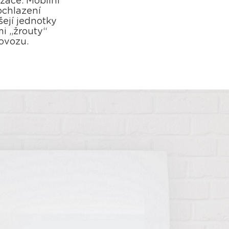
zace. Mobilní
ochlazení
šejí jednotky
i „žrouty“
rovozu.