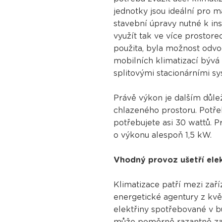
jednotky jsou ideální pro m
stavební úpravy nutné k inst
využít tak ve více prostor
použita, byla možnost odv
mobilních klimatizací bývá 
splitovými stacionárními s
Právě výkon je dalším důlež
chlazeného prostoru. Potře
potřebujete asi 30 wattů. 
o výkonu alespoň 1,5 kW.
Vhodný provoz ušetří elek
Klimatizace patří mezi zař
energetické agentury z kvě
elektřiny spotřebované v bu
může poměrně razantně zako