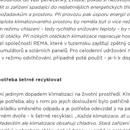
 si zařízení spadající do nejšetrnějších energetických tří
žadavkům a prostoru. Při provozu pak úsporu energií o
teplota klimatizovaného prostoru by neměla být o více ne
 režimu chlazení – tedy rychlého snižování teploty – by mě
ší otáčky. Při nízkých otáčkách klimatizace nepracuje h
tel společností REMA, které v tuzemsku zajišťují zpětný 
akumulátorů a solárních panelů. Pro celodenní udržování 
 v režimu odvlhčování, případně poté použít – je-li k dis
 potřeba šetrně recyklovat
 jediným dopadem klimatizací na životní prostředí. Kli
je potřeba, aby s nimi po jejich dosloužení bylo patřičn
 skládku směsného odpadu a je potřeba odevzdat ji na p
ném dvoře – k šetrné recyklaci.
„Každá klimatizace, ať už
ředevším ale klimatizace obsahují chladivo. Stará zařízen