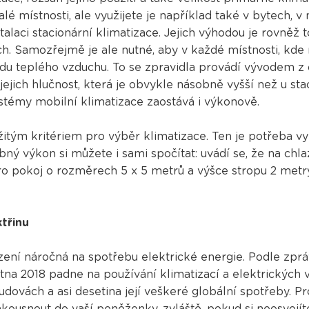
alé místnosti, ale využijete je například také v bytech,
alaci stacionární klimatizace. Jejich výhodou je rovněž t
ech. Samozřejmě je ale nutné, aby v každé místnosti, kde
odu teplého vzduchu. To se zpravidla provádí vývodem 
jejich hlučnost, která je obvykle násobně vyšší než u sta
ystémy mobilní klimatizace zaostává i výkonově.
itým kritériem pro výběr klimatizace. Ten je potřeba vyb
bný výkon si můžete i sami spočítat: uvádí se, že na chl
Pro pokoj o rozměrech 5 x 5 metrů a výšce stropu 2 metr
třinu
ízení náročná na spotřebu elektrické energie. Podle zpr
tna 2018 padne na používání klimatizací a elektrických 
dovách a asi desetina její veškeré globální spotřeby. Pr
usnout do vaší peněženky, zvláště, pokud si neosvojíte