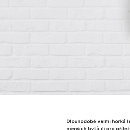
Dlouhodobě velmi horká lét
menších bytů či pro příle