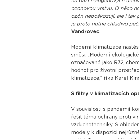
na bázi halogenových uhlovo
ozonovou vrstvu. O něco nov
ozón nepoškozují, ale i tak p
je proto nutné chladivo pe
Vandrovec
.
Moderní klimatizace naštěstí
směsi. „Moderní ekologické 
označované jako R32, chemi
hodnot pro životní prostře
klimatizace,“ říká Karel Kin
S filtry v klimatizacích o
V souvislosti s pandemií k
řešit téma ochrany proti vi
vzduchotechniky. S ohledem
modely k dispozici nejrůzněj