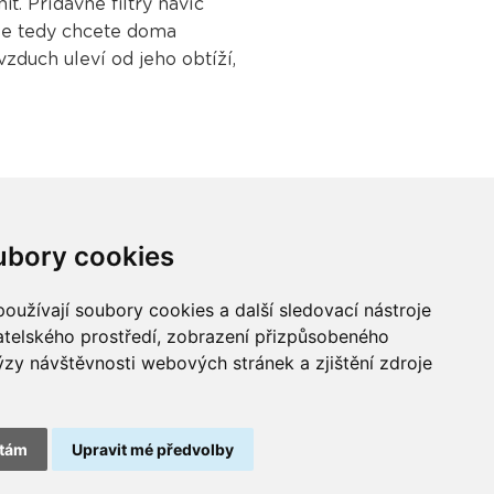
it. Přídavné filtry navíc
 se tedy chcete doma
zduch uleví od jeho obtíží,
ubory cookies
oužívají soubory cookies a další sledovací nástroje
vatelského prostředí, zobrazení přizpůsobeného
Buďme ve spojení
ýzy návštěvnosti webových stránek a zjištění zdroje
tám
Upravit mé předvolby
odběru odpadních přenosných baterií spolupracujeme
se společností
REMA Battery
.