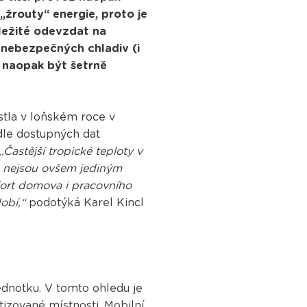
„žrouty“ energie, proto je
ůležité odevzdat na
nebezpečných chladiv (i
e naopak být šetrně
stla v loňském roce v
dle dostupných dat
„Častější tropické teploty v
y, nejsou ovšem jediným
fort domova i pracovního
obí,“
podotýká Karel Kincl
 jednotku. V tomto ohledu je
tizované místnosti. Mobilní