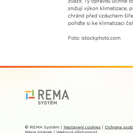
zvážit. Ty opravdu účinné to
snižují výkon klimatizace,
chránit před vzduchem šířen
pořiďte si ke klimatizaci či
Foto: istockphoto.com
© REMA Systém
Nastavení cookies
Ochrana osob
Mapa stránek
Webová přístupnost