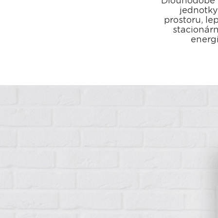
Dlouhodobě v
jednotky
prostoru, le
stacionár
energi