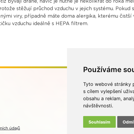
tiž bývají drahé, navíc je nutné je několikrát do roka měn
 protože stěžují průchod vzduchu v jejich systému. Pokud
ými viry, případně máte doma alergika, kterému čistší v
stičku vzduchu ideálně s HEPA filtrem.
Používáme so
Tyto webové stránky p
s cílem vylepšení uži
obsahu a reklam, anal
návštěvnosti.
Souhlasím
Odmí
ních údajů
V rámci zpětného 