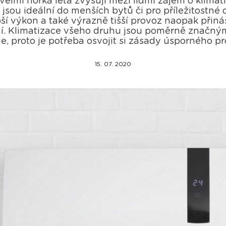
elmi horká léta zvyšují mezi lidmi zájem o klimati
 jsou ideální do menších bytů či pro příležitostné 
pší výkon a také výrazně tišší provoz naopak přiná
ní. Klimatizace všeho druhu jsou poměrně značným
e, proto je potřeba osvojit si zásady úsporného p
15. 07. 2020