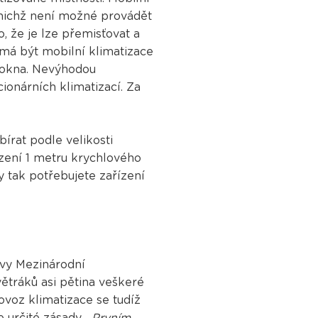
 v nichž není možné provádět
o, že je lze přemisťovat a
 má být mobilní klimatizace
z okna. Nevýhodou
cionárních klimatizací. Za
írat podle velikosti
azení 1 metru krychlového
y tak potřebujete zařízení
ávy Mezinárodní
větráků asi pětina veškeré
ovoz klimatizace se tudíž
 určité zásady.
„Prvním