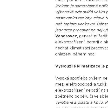
krokem je samozřejmě pořídit
výkonově odpovídá vašim po
nastavením teploty: cílová 
než teplota venkovní. Během
jednotce pracovat na nejvyš
Vandrovec
, generální ředi
elektrozařízení, baterií a 
nechat klimatizaci pracovat
chlazení během noci.
Vysloužilé klimatizace je
Vysoká spotřeba ovšem není
mezi elektroodpad, a tudíž 
elektrozařízení nepatří na
zpětného odběru či ve sběr
vyrobena z plastu a kovu. P