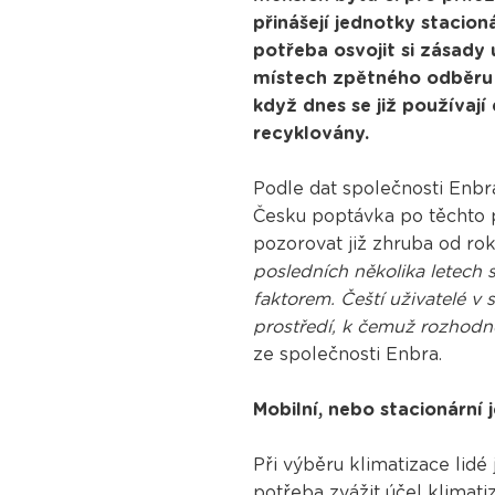
přinášejí jednotky stacio
potřeba osvojit si zásady
místech zpětného odběru 
když dnes se již používají
recyklovány.
Podle dat společnosti Enbra
Česku poptávka po těchto p
pozorovat již zhruba od ro
posledních několika letech 
faktorem. Čeští uživatelé 
prostředí, k čemuž rozhodně
ze společnosti Enbra.
Mobilní, nebo stacionární 
Při výběru klimatizace lidé 
potřeba zvážit účel klimati