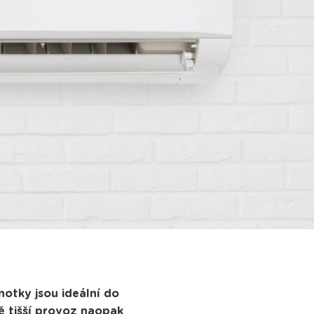
notky jsou ideální do
ě tišší provoz naopak