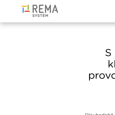
S 
k
provo