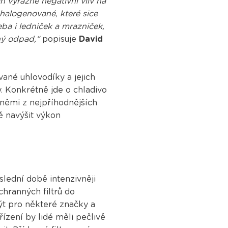
 výrazně negativní vliv na
halogenované, které sice
řeba i ledniček a mrazniček,
ný odpad,“
popisuje
David
ované uhlovodíky a jejich
y. Konkrétně jde o chladivo
němi z nejpříhodnějších
ě navýšit výkon
lední době intenzivněji
chranných filtrů do
ýt pro některé značky a
ořízení by lidé měli pečlivě