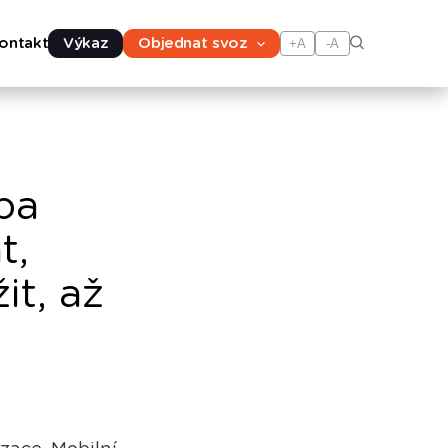
ontakt
Výkaz
Objednat svoz
+A
-A
iba
t,
it, až