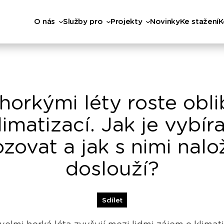
O nás
Služby pro
Projekty
Novinky
Ke stažení
K
horkými léty roste obl
limatizací. Jak je vybíra
zovat a jak s nimi nalož
doslouží?
Sdílet