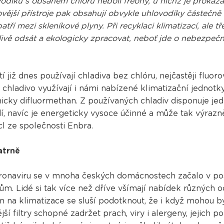
díků s obsahem chlóru neboli freony, u nichž je prokázán
ější přístroje pak obsahují obvykle uhlovodíky částečně 
atří mezi skleníkové plyny. Při recyklaci klimatizací, ale t
člivě odsát a ekologicky zpracovat, neboť jde o nebezpeč
 již dnes používají chladiva bez chlóru, nejčastěji fluor
chladivo využívají i námi nabízené klimatizační jednotk
cky difluormethan. Z používaných chladiv disponuje jed
dí, navíc je energeticky vysoce účinné a může tak výrazn
cl ze společnosti Enbra.
patrně
oronaviru se v mnoha českých domácnostech začalo v pos
rům. Lidé si tak více než dříve všímají nabídek různých o
 na klimatizace se sluší podotknout, že i když mohou b
ší filtry schopné zadržet prach, viry i alergeny, jejich p