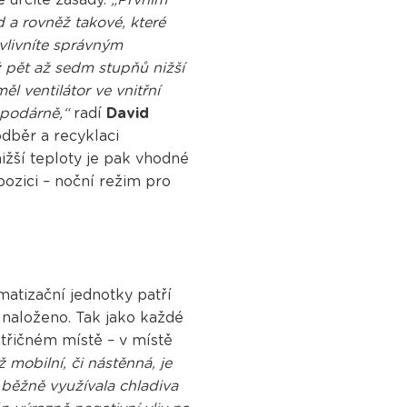
d a rovněž takové, které
vlivníte správným
ž pět až sedm stupňů nižší
l ventilátor ve vnitřní
ospodárně,“
radí
David
odběr a recyklaci
nižší teploty je pak vhodné
pozici – noční režim pro
matizační jednotky patří
ě naloženo. Tak jako každé
atřičném místě – v místě
 mobilní, či nástěnná, je
í běžně využívala chladiva