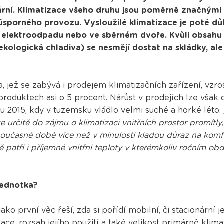
nární. Klimatizace všeho druhu jsou poměrně značnými 
 úsporného provozu. Vysloužilé klimatizace je poté d
elektroodpadu nebo ve sběrném dvoře. Kvůli obsahu 
 ekologická chladiva) se nesmějí dostat na skládky, al
, jež se zabývá i prodejem klimatizačních zařízení, vzro
roduktech asi o 5 procent. Nárůst v prodejích lze však 
ku 2015, kdy v tuzemsku vládlo velmi suché a horké léto.
se určitě do zájmu o klimatizaci vnitřních prostor promítl
v současné době více než v minulosti kladou důraz na kom
 patří i příjemné vnitřní teploty v kterémkoliv ročním obd
jednotka?
jako první věc řeší, zda si pořídí mobilní, či stacionární
zace, rozsah jejího použití a také velikost primárně klima