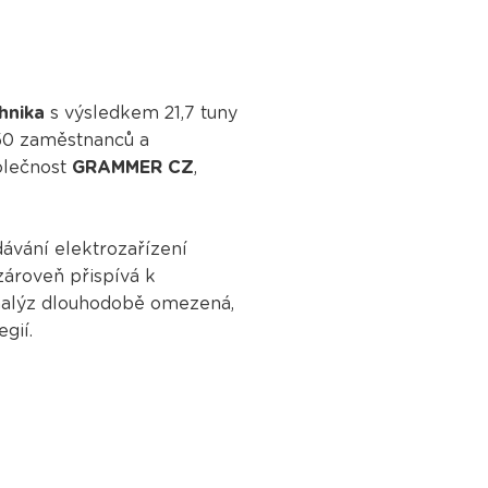
hnika
s výsledkem 21,7 tuny
250 zaměstnanců a
olečnost
GRAMMER CZ
,
ávání elektrozařízení
zároveň přispívá k
analýz dlouhodobě omezená,
gií.