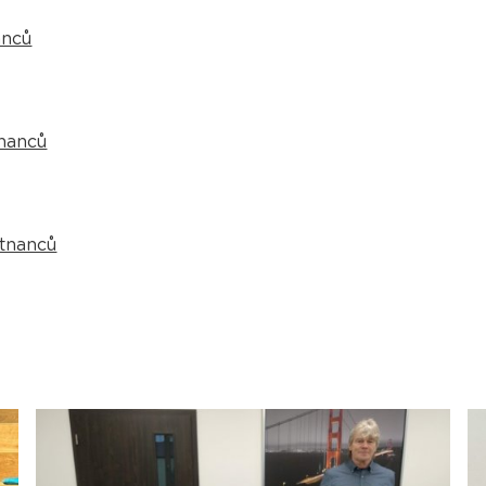
anců
nanců
stnanců