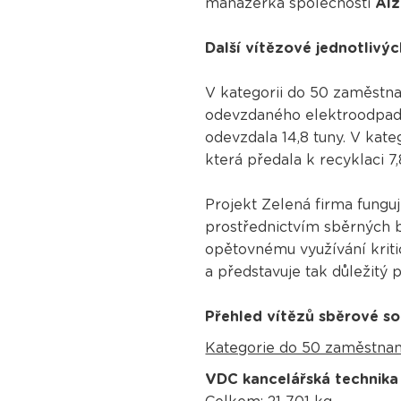
manažerka společnosti
Alz
Další vítězové jednotlivýc
V kategorii do 50 zaměstna
odevzdaného elektroodpad
odevzdala 14,8 tuny. V kat
která předala k recyklaci 7,
Projekt Zelená firma fung
prostřednictvím sběrných b
opětovnému využívání kriti
a představuje tak důležitý 
Přehled vítězů sběrové s
Kategorie do 50 zaměstna
VDC kancelářská technika s