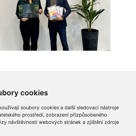
ubory cookies
oužívají soubory cookies a další sledovací nástroje
vatelského prostředí, zobrazení přizpůsobeného
Buďme ve spojení
ýzy návštěvnosti webových stránek a zjištění zdroje