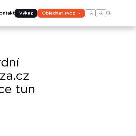
ontakt
Výkaz
Objednat svoz
+A
-A
rdní
za.cz
íce tun