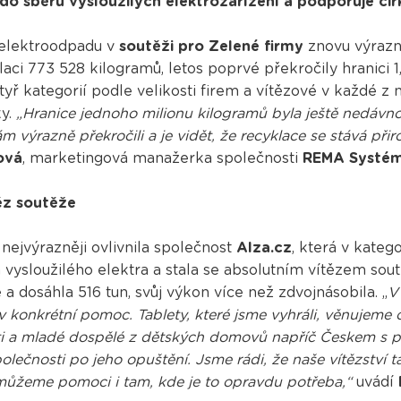
o sběru vysloužilých elektrozařízení a podporuje cir
elektroodpadu v
soutěži pro Zelené firmy
znovu výrazně
aci 773 528 kilogramů, letos poprvé překročily hranici 1
yř kategorií podle velikosti firem a vítězové v každé z n
ky.
„Hranice jednoho milionu kilogramů byla ještě nedávno s
 výrazně překročili a je vidět, že recyklace se stává při
ová
, marketingová manažerka společnosti
REMA Systé
těz soutěže
nejvýrazněji ovlivnila společnost
Alza.cz
, která v kateg
n vysloužilého elektra a stala se absolutním vítězem sout
 a dosáhla 516 tun, svůj výkon více než zdvojnásobila. „
V
v konkrétní pomoc. Tablety, které jsme vyhráli, věnuje
ti a mladé dospělé z dětských domovů napříč Českem s 
ečnosti po jeho opuštění. Jsme rádi, že naše vítězství 
e můžeme pomoci i tam, kde je to opravdu potřeba,“
uvádí