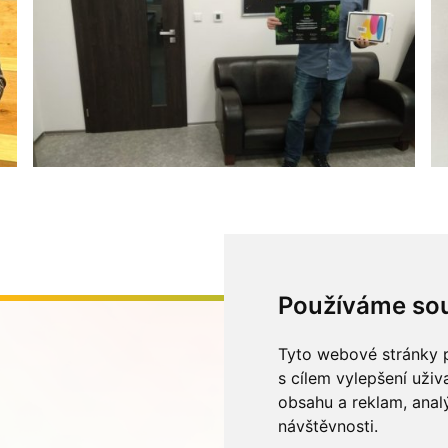
Používáme so
Tyto webové stránky p
s cílem vylepšení uži
obsahu a reklam, anal
návštěvnosti.