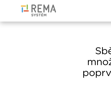
Sbě
množ
poprvé