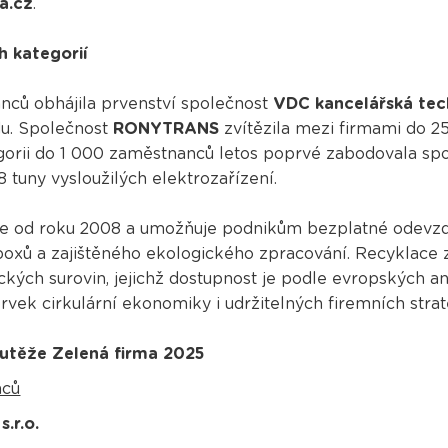
a.cz
.
h kategorií
nců obhájila prvenství společnost
VDC kancelářská tec
u. Společnost
RONYTRANS
zvítězila mezi firmami do 
egorii do 1 000 zaměstnanců letos poprvé zabodovala sp
8 tuny vysloužilých elektrozařízení.
uje od roku 2008 a umožňuje podnikům bezplatné odevzd
oxů a zajištěného ekologického zpracování. Recyklace 
ckých surovin, jejichž dostupnost je podle evropských 
prvek cirkulární ekonomiky i udržitelných firemních strate
outěže Zelená firma 2025
nců
.r.o.