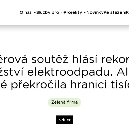
O nás
Služby pro
Projekty
Novinky
Ke stažení
K
rová soutěž hlásí reko
ství elektroodpadu. Al
 překročila hranici tis
Zelená firma
Sdílet