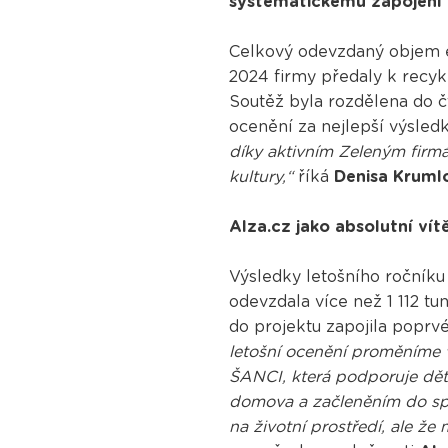
systematickému zapojení d
Celkový odevzdaný objem 
2024 firmy předaly k recykl
Soutěž byla rozdělena do čt
ocenění za nejlepší výsled
díky aktivním Zeleným firmám
kultury,“
říká
Denisa Kruml
Alza.cz jako absolutní ví
Výsledky letošního ročníku 
odevzdala více než 1 112 tu
do projektu zapojila poprvé
letošní ocenění proměníme 
ŠANCI, která podporuje dě
domova a začleněním do spol
na životní prostředí, ale ž