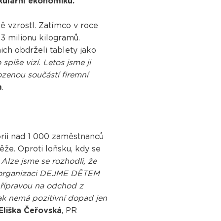
kulární ekonomiku.
 vzrostl. Zatímco v roce
,3 milionu kilogramů.
ich obdrželi tablety jako
píše vizí. Letos jsme ji
rozenou součástí firemní
m
.
orii nad 1 000 zaměstnanců
ěže. Oproti loňsku, kdy se
 Alze jsme se rozhodli, že
me organizaci DEJME DĚTEM
přípravou na odchod z
tak nemá pozitivní dopad jen
Eliška Čeřovská
, PR