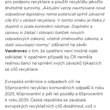
pro podporu recyklace a použití recyklátu jakožto
druhotné suroviny. „A
ktuální verze navrhované nové
odpadové legislativy nemá potenciál splnit závazné
cíle EU v oblasti recyklace. V tomto směru je třeba ji
doplnit o zcela konkrétní nástroje. Doplnění a
úpravu si žádají i stávající balíček nových
odpadových zákonů, včetně změnového zákona, a
další související normy
,“ zdůraznil na závěr
Vandrovec
s tím, že opatření není možné nijak
odkládat. V opačném případě by ČR neměla
reálnou šanci na splnění svých závazků týkajících
se cílů recyklace.
Evropská směrnice o odpadech cílí na
55procentní recyklaci komunálních odpadů k roku
2025, 60procentní o pět let později a 65procentní
k roku 2035. Česká republika se zavázala
evropských recyklačních cílů dosáhnout, což v