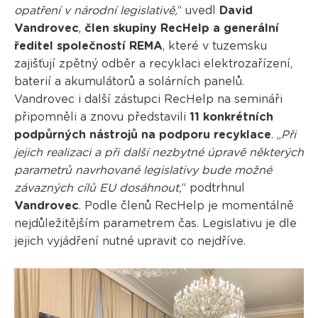
opatření v národní legislativě,
“ uvedl
David
Vandrovec
,
člen skupiny RecHelp a generální
ředitel společností REMA
, které v tuzemsku
zajišťují zpětný odběr a recyklaci elektrozařízení,
baterií a akumulátorů a solárních panelů.
Vandrovec i další zástupci RecHelp na semináři
připomněli a znovu představili
11 konkrétních
podpůrných nástrojů na podporu recyklace
. „
Při
jejich realizaci a při další nezbytné úpravě některých
parametrů navrhované legislativy bude možné
závazných cílů EU dosáhnout,
“ podtrhnul
Vandrovec
. Podle členů RecHelp je momentálně
nejdůležitějším parametrem čas. Legislativu je dle
jejich vyjádření nutné upravit co nejdříve.