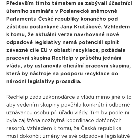
Především tímto tématem se zabývali účastníci
úterního semináře v Poslanecké sněmovně
Parlamentu České republiky konaného pod
záštitou poslankyně Jany Krutákové. Vzhledem
k tomu, že aktuální verze navrhované nové
odpadové legislativy nemá potenciál splnit
závazné cíle EU v oblasti recyklace, požádala
pracovní skupina RecHelp v průběhu jednání
vládu, aby ustanovila oficiální pracovní skupinu,
která by nástroje na podporu recyklace do
národní legislativy prosadila.
RecHelp žádá zákonodárce a vládu mimo jiné o to,
aby vedením skupiny pověřila konkrétní odborně
uznávanou osobu při úřadu vlády. Tím by podle ní
byla zajištěna nezbytná koordinace dotčených
resortů. Vzhledem k tomu, že Česká republika
musí dokončit změny ve své odpadové legislativě