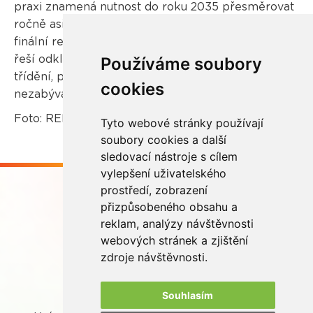
praxi znamená nutnost do roku 2035 přesměrovat
ročně asi 1,4 milionu tun komunálních odpadů do
finální recyklace. Balík navrhované legislativy sice
řeší odklon odpadů ze skládek i jejich částečně
Používáme soubory
třídění, právě recyklací se ale prakticky vůbec
cookies
nezabývá.
Foto: REMA Systém
Tyto webové stránky používají
soubory cookies a další
sledovací nástroje s cílem
vylepšení uživatelského
prostředí, zobrazení
přizpůsobeného obsahu a
reklam, analýzy návštěvnosti
webových stránek a zjištění
Buďme ve spojení
zdroje návštěvnosti.
Souhlasím