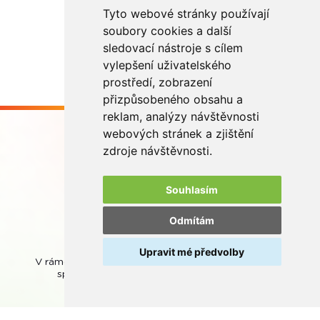
Tyto webové stránky používají
soubory cookies a další
sledovací nástroje s cílem
vylepšení uživatelského
prostředí, zobrazení
přizpůsobeného obsahu a
reklam, analýzy návštěvnosti
webových stránek a zjištění
zdroje návštěvnosti.
Souhlasím
Buďme ve spojení
Odmítám
Upravit mé předvolby
V rámci zpětného odběru odpadních přenosných baterií
spolupracujeme se společností
REMA Battery
.
© REMA Systém
Nastavení cookies
Ochrana osobních údajů