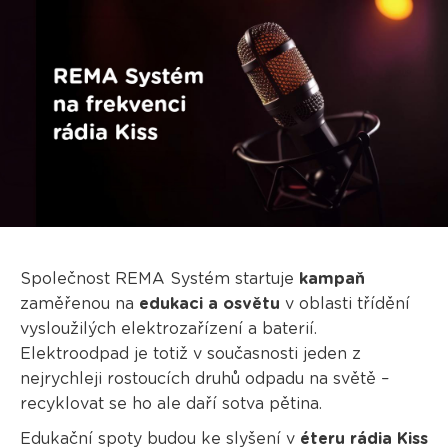
Společnost REMA Systém startuje
kampaň
zaměřenou na
edukaci a osvětu
v oblasti třídění
vysloužilých elektrozařízení a baterií.
Elektroodpad je totiž v současnosti jeden z
nejrychleji rostoucích druhů odpadu na světě –
recyklovat se ho ale daří sotva pětina.
Edukační spoty budou ke slyšení v
éteru rádia Kiss