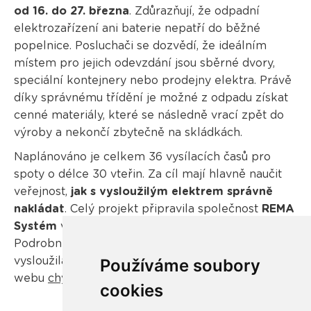
od 16. do 27. března
. Zdůrazňují, že odpadní
elektrozařízení ani baterie nepatří do běžné
popelnice. Posluchači se dozvědí, že ideálním
místem pro jejich odevzdání jsou sběrné dvory,
speciální kontejnery nebo prodejny elektra. Právě
díky správnému třídění je možné z odpadu získat
cenné materiály, které se následně vrací zpět do
výroby a nekončí zbytečně na skládkách.
Naplánováno je celkem 36 vysílacích časů pro
spoty o délce 30 vteřin. Za cíl mají hlavně naučit
veřejnost,
jak s vysloužilým elektrem správně
nakládat
. Celý projekt připravila společnost
REMA
Systém
ve spolupráci s
REMA Battery
.
Podrobnější informace o tom, kam konkrétní
vysloužilá zařízení odevzdávat, jsou k dispozici na
Používáme soubory
webu
chytrarecyklace.cz
.
cookies