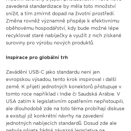
zavedená standardizace by měla toto množství
snížit, a tím zmírnit dopad na životní prostředí.
Změna rovněž významně přispěje k efektivnímu
oběhovému hospodářství, kdy bude možné lépe
recyklovat staré nabíječky a využít z nich získané
suroviny pro výrobu nových produktů.
Inspirace pro globální trh
Zavádění USB-C jako standardu není jen
evropskou výsadou, tento krok inspiroval i další
země. K přijetí jednotných konektorů přistupuje v
tomto roce například i Indie či Saudská Arábie. V
USA zatím k legislativním opatřením nepřistoupili,
ale dlouhodobě zde na toto téma probíhají diskuse
a existují již konkrétní návrhy na zavedení
jednotných nabíjecích standardů. Dosud zde ale
nebyla přijata žádná závazná legislativa na