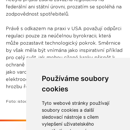
federální ani státní úrovni, prozatím se spoléhá na
zodpovědnost spotřebitelů.
Právě s odkazem na praxi v USA považují odpůrci
regulaci pouze za neúčelnou byrokracii, která
může pozastavit technologický pokrok. Směrnice
by však měla být vnímána jako inspirativní příklad
pro celý svět, jak mohou cílené kroky přispět k
ochraně přírody a podpoře udržitelnosti. A také
jako varovný signál, že rychle rostoucí množství
Používáme soubory
elektroodpadu je hrozbou a Evropa má zájem tuto
hrozbu řešit.
cookies
Foto: istockphoto.com
Tyto webové stránky používají
soubory cookies a další
sledovací nástroje s cílem
vylepšení uživatelského