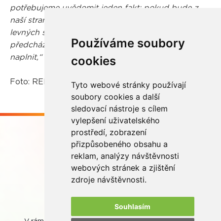
potřebujeme uvědomit jeden fakt: pokud bude z
naší strany trvat celospolečenská poptávka po
levných spotřebičích, které jsou horší kvality, lze
Používáme soubory
předcházení vzniku elektroodpadu jen těžce
naplnit,“
uzavírá.
cookies
Foto: REMA Systém
Tyto webové stránky používají
soubory cookies a další
sledovací nástroje s cílem
vylepšení uživatelského
prostředí, zobrazení
přizpůsobeného obsahu a
reklam, analýzy návštěvnosti
webových stránek a zjištění
Buďme ve spojení
zdroje návštěvnosti.
Souhlasím
V rámci zpětného odběru odpadních přenosných baterií