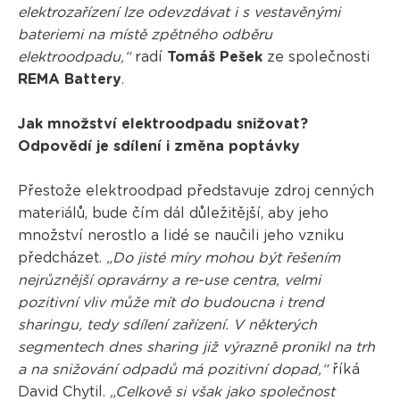
elektrozařízení lze odevzdávat i s vestavěnými
bateriemi na místě zpětného odběru
elektroodpadu,“
radí
Tomáš Pešek
ze společnosti
REMA Battery
.
Jak množství elektroodpadu snižovat?
Odpovědí je sdílení i změna poptávky
Přestože elektroodpad představuje zdroj cenných
materiálů, bude čím dál důležitější, aby jeho
množství nerostlo a lidé se naučili jeho vzniku
předcházet.
„Do jisté míry mohou být řešením
nejrůznější opravárny a re-use centra, velmi
pozitivní vliv může mít do budoucna i trend
sharingu, tedy sdílení zařízení. V některých
segmentech dnes sharing již výrazně pronikl na trh
a na snižování odpadů má pozitivní dopad,“
říká
David Chytil.
„Celkově si však jako společnost