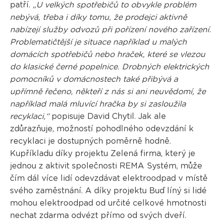
patří.
„U velkých spotřebičů to obvykle problém
nebývá, třeba i díky tomu, že prodejci aktivně
nabízejí služby odvozů při pořízení nového zařízení.
Problematičtější je situace například u malých
domácích spotřebičů nebo hraček, které se vlezou
do klasické černé popelnice. Drobných elektrických
pomocníků v domácnostech také přibývá a
upřímně řečeno, někteří z nás si ani neuvědomí, že
například malá mluvící hračka by si zasloužila
recyklaci,“
popisuje David Chytil. Jak ale
zdůrazňuje, možností pohodlného odevzdání k
recyklaci je dostupných poměrně hodně.
Kupříkladu díky projektu Zelená firma, který je
jednou z aktivit společnosti REMA Systém, může
čím dál více lidí odevzdávat elektroodpad v místě
svého zaměstnání. A díky projektu Buď líný si lidé
mohou elektroodpad od určité celkové hmotnosti
nechat zdarma odvézt přímo od svých dveří.