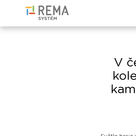
V č
kole
kam 