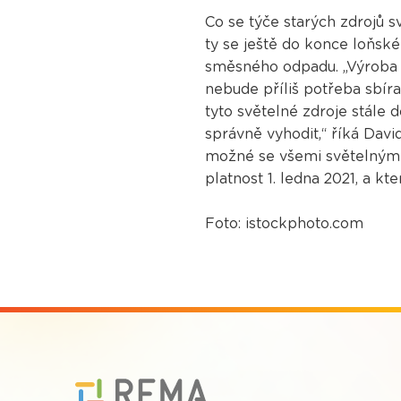
Co se týče starých zdrojů 
ty se ještě do konce loňsk
směsného odpadu. „Výroba a
nebude příliš potřeba sbíra
tyto světelné zdroje stále 
správně vyhodit,“ říká Davi
možné se všemi světelnými z
platnost 1. ledna 2021, a 
Foto: istockphoto.com