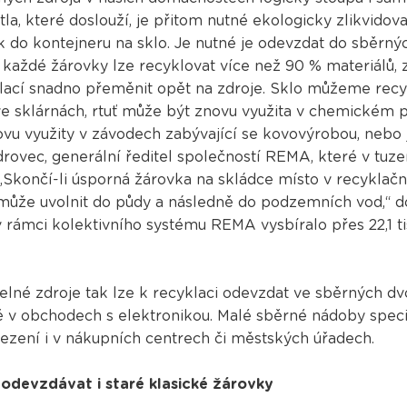
tla, které doslouží, je přitom nutné ekologicky zlikvido
ak do kontejneru na sklo. Je nutné je odevzdat do sběrn
Z každé žárovky lze recyklovat více než 90 % materiálů, 
cí snadno přeměnit opět na zdroje. Sklo můžeme recy
ve sklárnách, rtuť může být znovu využita v chemickém p
u využity v závodech zabývající se kovovýrobou, nebo 
drovec, generální ředitel společností REMA, které v tuz
 „Skončí-li úsporná žárovka na skládce místo v recyklač
 se může uvolnit do půdy a následně do podzemních vod,“ 
v rámci kolektivního systému REMA vysbíralo přes 22,1 t
ětelné zdroje tak lze k recyklaci odevzdat ve sběrných d
ě v obchodech s elektronikou. Malé sběrné nádoby speci
lezení i v nákupních centrech či městských úřadech.
 odevzdávat i staré klasické žárovky