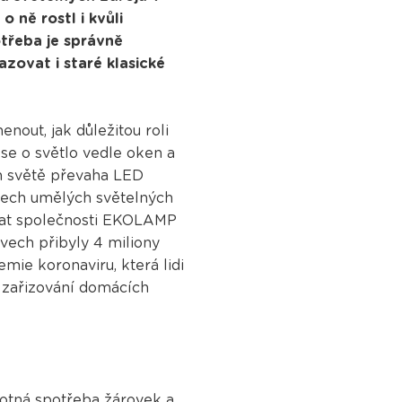
o ně rostl i kvůli
otřeba je správně
zovat i staré klasické
nout, jak důležitou roli
se o světlo vedle oken a
ém světě převaha LED
všech umělých světelných
 dat společnosti EKOLAMP
vech přibyly 4 miliony
emie koronaviru, která lidi
li zařizování domácích
motná spotřeba žárovek a