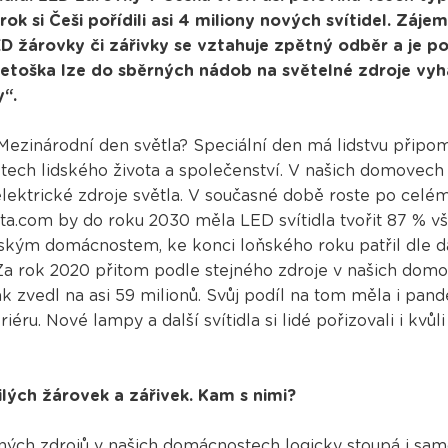
 si Češi pořídili asi 4 miliony nových svítidel. Zájem 
ED žárovky či zářivky se vztahuje zpětný odběr a je p
letoška lze do sběrných nádob na světelné zdroje vyha
y“.
 Mezinárodní den světla? Speciální den má lidstvu připome
tech lidského života a společenství. V našich domovech 
 elektrické zdroje světla. V současné době roste po cel
ista.com by do roku 2030 měla LED svítidla tvořit 87 % 
českým domácnostem, ke konci loňského roku patřil dle
a rok 2020 přitom podle stejného zdroje v našich domo
ak zvedl na asi 59 milionů. Svůj podíl na tom měla i pand
riéru. Nové lampy a další svítidla si lidé pořizovali i kvů
žilých žárovek a zářivek. Kam s nimi?
ných zdrojů v našich domácnostech logicky stoupá i sa