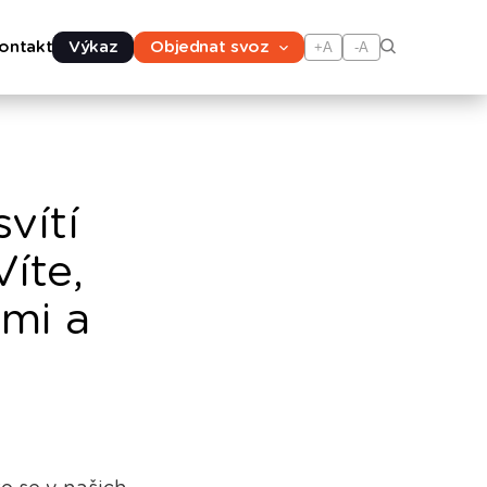
ontakt
Výkaz
Objednat svoz
+A
-A
vítí
Víte,
ami a