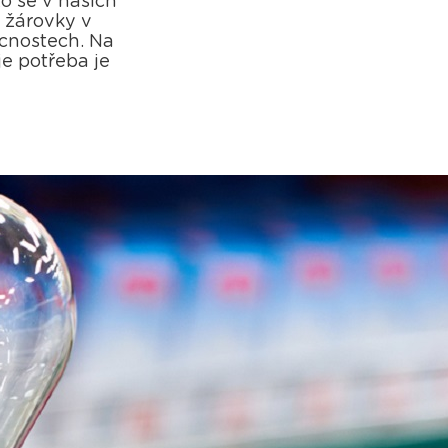
to se v našich
 žárovky v
ácnostech. Na
je potřeba je