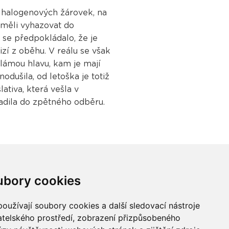
i halogenových žárovek, na
 měli vyhazovat do
 se předpokládalo, že je
izí z oběhu. V reálu se však
o lámou hlavu, kam je mají
odušila, od letoška je totiž
ativa, která vešla v
adila do zpětného odběru.
ubory cookies
oužívají soubory cookies a další sledovací nástroje
vatelského prostředí, zobrazení přizpůsobeného
Buďme ve spojení