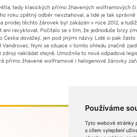
světla, tedy klasických přímo žhavených wolframových č
ého roku zpětný odběr nevztahoval, a lidé je tak správně
 prodej těchto žárovek byl zakázán v roce 2012, a tudíž
t ani recyklovat. Počítalo se s tím, že jednoduše brzy zm
do Česka dovážejí, jen pod jinými názvy. Lidé si pak čast
d Vandrovec. Nyní se situace v tomto ohledu značně zjedn
droji nakládat stejně. Umožnila to nová odpadová legisl
která přímo žhavené wolframové i halogenové žárovky zař
Používáme so
Tyto webové stránky p
s cílem vylepšení uži