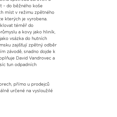
vat – do běžného koše
ých míst v režimu zpětného
ze kterých je vyrobena.
klovat téměř do
růmyslu a kovy jako hliník,
jako vsázka do hutních
emsku zajišťují zpětný odběr
ním závodě, snadno dojde k
doplňuje David Vandrovec a
isíc tun odpadních
vorech, přímo u prodejců
álně určené na vysloužilé