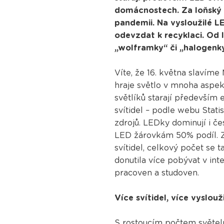
domácnostech. Za loňský rok
pandemii. Na vysloužilé L
odevzdat k recyklaci. Od 
„wolframky“ či „halogenk
Víte, že 16. května slavíme
hraje světlo v mnoha aspek
světlíků starají především
svítidel – podle webu Stat
zdrojů. LEDky dominují i 
LED žárovkám 50% podíl. Z
svítidel, celkový počet se t
donutila více pobývat v inte
pracoven a studoven.
Více svítidel, více vyslou
S rostoucím počtem světel