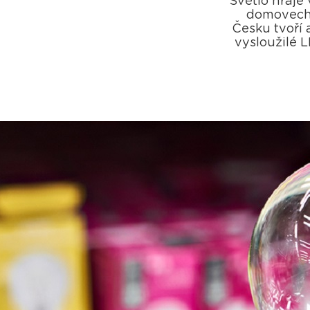
Světlo hraje 
domovech 
Česku tvoří 
vysloužilé L