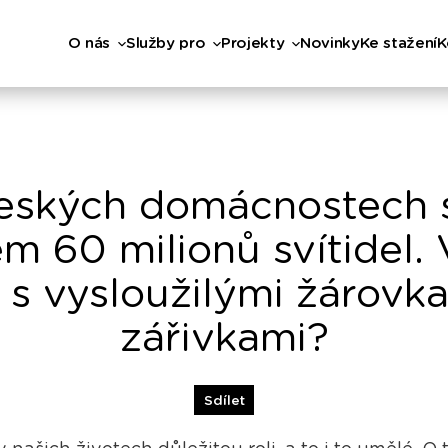
O nás
Služby pro
Projekty
Novinky
Ke stažení
K
eských domácnostech s
m 60 milionů svítidel. 
s vysloužilými žárovk
zářivkami?
Sdílet