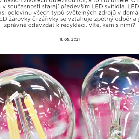
v našich životech důležitou roli, a to i to umělé. O 
v současnosti starají především LED svítidla. LED
asi polovinu všech typů světelných zdrojů v dom
ED žárovky či zářivky se vztahuje zpětný odběr a 
správně odevzdat k recyklaci. Víte, kam s nimi?
11. 05. 2021