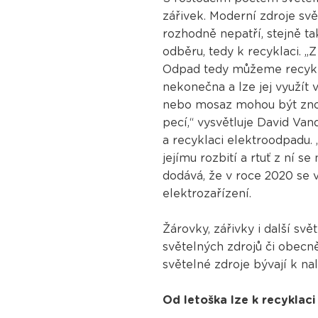
zářivek. Moderní zdroje svě
rozhodně nepatří, stejně t
odběru, tedy k recyklaci. „
Odpad tedy můžeme recykla
nekonečna a lze jej využít 
nebo mosaz mohou být znov
pecí,“ vysvětluje David Van
a recyklaci elektroodpadu.
jejímu rozbití a rtuť z ní
dodává, že v roce 2020 se 
elektrozařízení.
Žárovky, zářivky i další sv
světelných zdrojů či obecn
světelné zdroje bývají k na
Od letoška lze k recyklaci