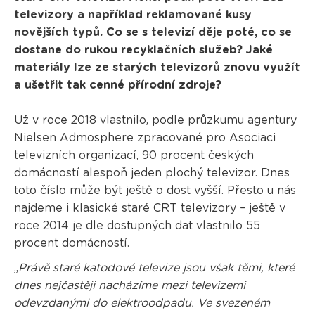
televizory a například reklamované kusy
novějších typů. Co se s televizí děje poté, co se
dostane do rukou recyklačních služeb? Jaké
materiály lze ze starých televizorů znovu využít
a ušetřit tak cenné přírodní zdroje?
Už v roce 2018 vlastnilo, podle průzkumu agentury
Nielsen Admosphere zpracované pro Asociaci
televizních organizací, 90 procent českých
domácností alespoň jeden plochý televizor. Dnes
toto číslo může být ještě o dost vyšší. Přesto u nás
najdeme i klasické staré CRT televizory – ještě v
roce 2014 je dle dostupných dat vlastnilo 55
procent domácností.
„
Právě staré katodové televize jsou však těmi, které
dnes nejčastěji nacházíme mezi televizemi
odevzdanými do elektroodpadu. Ve svezeném