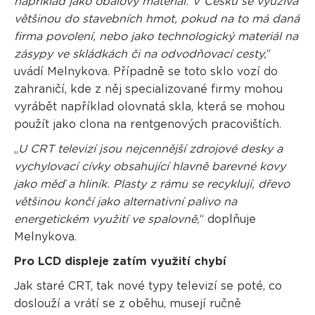
například jako obalový materiál. V Česku se využívá
většinou do stavebních hmot, pokud na to má daná
firma povolení, nebo jako technologický materiál na
zásypy ve skládkách či na odvodňovací cesty,
“
uvádí Melnykova. Případně se toto sklo vozí do
zahraničí, kde z něj specializované firmy mohou
vyrábět například olovnatá skla, která se mohou
použít jako clona na rentgenových pracovištích.
„
U CRT televizí jsou nejcennější zdrojové desky a
vychylovací cívky obsahující hlavně barevné kovy
jako měď a hliník. Plasty z rámu se recyklují, dřevo
většinou končí jako alternativní palivo na
energetickém využití ve spalovně,
“ doplňuje
Melnykova.
Pro LCD displeje zatím využití chybí
Jak staré CRT, tak nové typy televizí se poté, co
doslouží a vrátí se z oběhu, musejí ručně