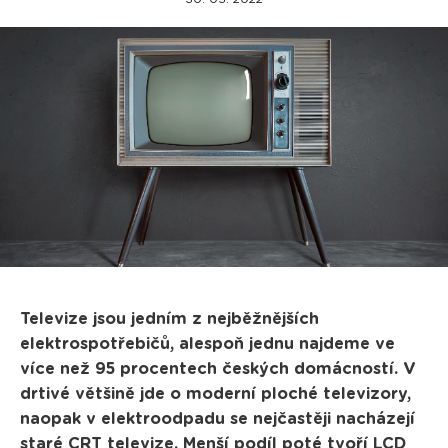
Televize jsou jedním z nejběžnějších
elektrospotřebičů, alespoň jednu najdeme ve
více než 95 procentech českých domácností. V
drtivé většině jde o moderní ploché televizory,
naopak v elektroodpadu se nejčastěji nacházejí
staré CRT televize. Menší podíl poté tvoří LCD