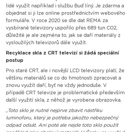
lidé využít například i službu Buď líný. Je zdarma a
objednat si ji lze online prostřednictvím webového
formuláře. V roce 2020 se dle dat REMA za
vysbírané televizory uspořilo přes 689 tun CO2,
důležité je ale zejména to, jak se daří materiály z
vysloužilých televizorů dále využít.
Recyklace skla z CRT televizí si žádá speciální
postup
Pro staré CRT, ale i novější LCD televizory platí, že
většinu materiálů se co do hmotnosti zpracovat a
znovu využít daří, byť ne vždy jednoduše. V
případě CRT televize je problematické především
další využití skla, z něhož je vyrobena obrazovka.
„
Toto sklo je nutné nejprve zbavit nástřiku
luminoforu, který je potřeba jakožto nebezpečný
odpad odsát. Ani poté ale nejde toto sklo použít