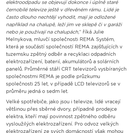
elektroodpadu se objevují dokonce i úplně staré
černobílé televize ještě v dřevěném rámu. Lidé je
často dlouho nechtějí vyhodit, mají je odložené
například na chalupě, leží jim ve sklepě či v garáži
nebo je používají na chalupách,
“ říká Julie
Melnykova, mluvčí společnosti REMA Systém,
která je součástí společností REMA zajišťujících v
tuzemsku zpětný odběr a recyklaci odpadních
elektrozařízení, baterií, akumulátorů a solárních
panelů. Průměrné stáří CRT televizorů vysbíraných
společnostmi REMA je podle průzkumu
společnosti 25 let, v případě LCD televizorů se v
průměru jedná o sedm let.
Velké spotřebiče, jako jsou i televize, lidé vracejí
většinou přes sběrné dvory, případně prodejce
elektra, kteří mají povinnost zpětného odběru
vysloužilých elektrozařízení. Pro odvoz velkých
elektrozařízení ze svých domácností však mohou