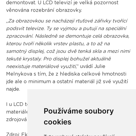
demontovat. U LCD televizí je velká pozornost
věnována rozebrání obrazovky.
„
Za obrazovkou se nacházejí rtuťové zářivky tvořící
podsvit televize. Ty se vyjmou a putují na speciální
zpracování. Následně se demontuje celá obrazovka,
kterou tvoří několik vrstev plastu, a to až na
samotný displej, což jsou dvě tenká skla a mezi nimi
tekuté krystaly. Pro displej bohužel aktuálně
neexistuje materiálové využití,
“ uvádí Julie
Melnykova s tím, že z hlediska celkové hmotnosti
jde ale o minimum a ostatní materiál již své využití
najde.
I u LCD televizí jsou přitom nejcennějším
Používáme soubory
materiálem desky plošných spojů – většinou jedna
zdrojová a dvě až tři ovládací.
cookies
Zdroj:
Ekonews
, foto: istockphoto.com