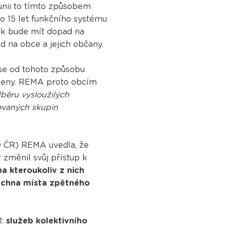
unii to tímto způsobem
o 15 let funkčního systému
vek bude mít dopad na
 na obce a jejich občany.
se od tohoto způsobu
otčeny. REMA proto obcím
běru vysloužilých
inovaných skupin
O ČR) REMA uvedla, že
 změnil svůj přístup k
na kteroukoliv z nich
šechna místa zpětného
:
služeb kolektivního