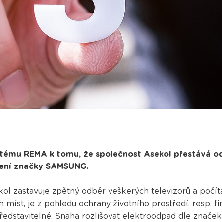
ystému REMA k tomu, že společnost Asekol přestává o
zení značky SAMSUNG.
ekol zastavuje zpětný odběr veškerých televizorů a poč
míst, je z pohledu ochrany životního prostředí, resp. f
edstavitelné. Snaha rozlišovat elektroodpad dle značek