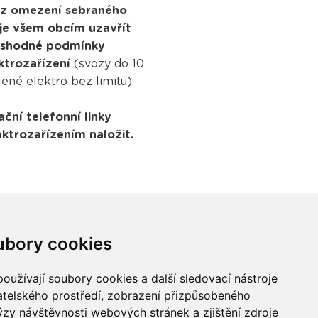
bez omezení sebraného
uje všem obcím uzavřít
em shodné podmínky
ktrozařízení
(svozy do 10
ené elektro bez limitu).
ční telefonní linky
ektrozařízením naložit.
ubory cookies
oužívají soubory cookies a další sledovací nástroje
vatelského prostředí, zobrazení přizpůsobeného
Buďme ve spojení
ýzy návštěvnosti webových stránek a zjištění zdroje