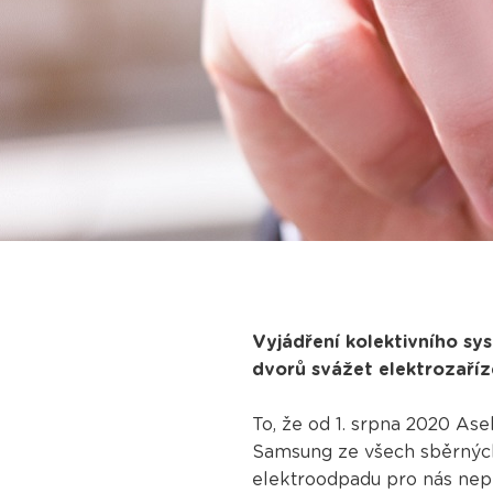
Vyjádření kolektivního s
dvorů svážet elektrozaří
To, že od 1. srpna 2020 As
Samsung ze všech sběrných 
elektroodpadu pro nás nepř