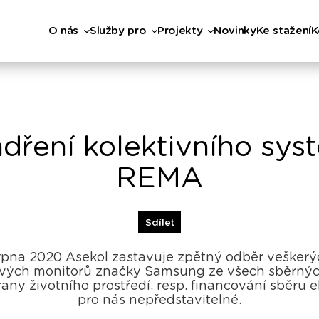
O nás
Služby pro
Projekty
Novinky
Ke stažení
K
dření kolektivního sy
REMA
Sdílet
 srpna 2020 Asekol zastavuje zpětný odběr veškerý
vých monitorů značky Samsung ze všech sběrných
any životního prostředí, resp. financování sběru 
pro nás nepředstavitelné.