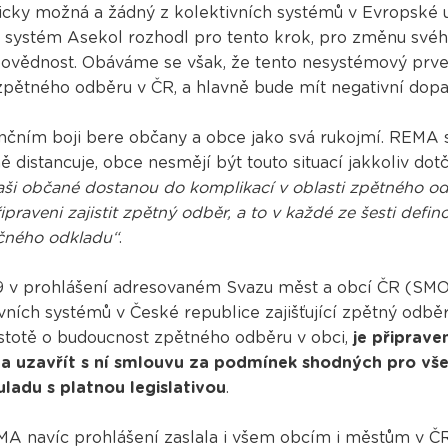
icky možná a žádný z kolektivních systémů v Evropské 
í systém Asekol rozhodl pro tento krok, pro změnu svéh
odpovědnost. Obáváme se však, že tento nesystémový pr
pětného odběru v ČR, a hlavně bude mít negativní dopad
nčním boji bere občany a obce jako svá rukojmí. REMA 
 distancuje, obce nesmějí být touto situací jakkoliv d
ši občané dostanou do komplikací v oblasti zpětného od
řipraveni zajistit zpětný odběr, a to v každé ze šesti def
ečného odkladu“
.
019 v prohlášení adresovaném Svazu měst a obcí ČR (SM
ních systémů v České republice zajišťující zpětný odběr
jistotě o budoucnost zpětného odběru v obci,
je připrave
ě a uzavřít s ní smlouvu za podmínek shodných pro v
ladu s platnou legislativou
.
MA navíc prohlášení zaslala i všem obcím i městům v ČR