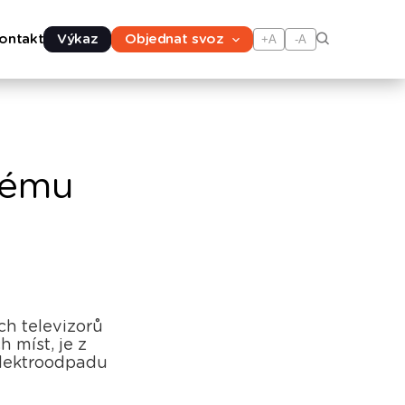
ontakt
Výkaz
Objednat svoz
+A
-A
stému
ch televizorů
 míst, je z
elektroodpadu