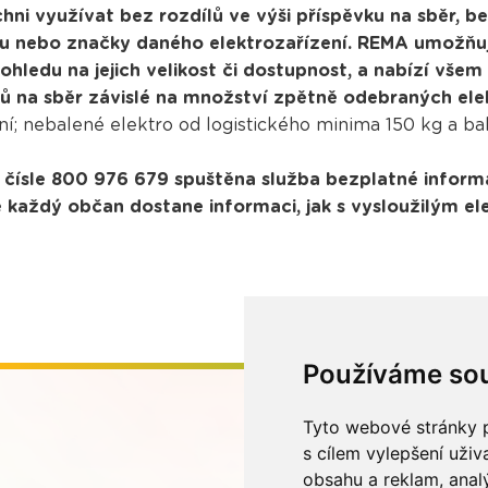
ni využívat bez rozdílů ve výši příspěvku na sběr, 
ruhu nebo značky daného elektrozařízení. REMA umožň
 ohledu na jejich velikost či dostupnost, a nabízí vš
ů na sběr závislé na množství zpětně odebraných ele
í; nebalené elektro od logistického minima 150 kg a bal
a čísle 800 976 679 spuštěna služba bezplatné informa
é každý občan dostane informaci, jak s vysloužilým el
Používáme so
Tyto webové stránky p
s cílem vylepšení uži
obsahu a reklam, anal