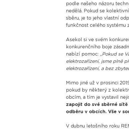
podle našeho názoru techn
nedělá. Pokud se kolektivn
sběru, je to jeho vlastní 
funkčnost celého systému z
Asekol si ve svém konkure
konkurenčního boje zásadně
nabízí pomoc:
„Pokud se Va
elektrozařízení, jsme plně p
elektrozařízení, a bez zbyt
Mimo jiné už v prosinci 2
pokud by některý z kolektiv
obcím, a tím je vystavil ne
zapojit do své sběrné sít
odběru v obcích. Vše v sou
V dubnu letošního roku RE