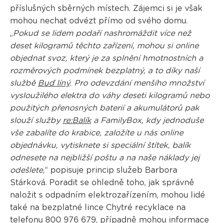
příslušných sběrných místech. Zájemci si je však
mohou nechat odvézt přímo od svého domu.
„
Pokud se lidem podaří nashromáždit více než
deset kilogramů těchto zařízení, mohou si online
objednat svoz, který je za splnění hmotnostních a
rozměrových podmínek bezplatný, a to díky naší
službě
Buď líný
. Pro odevzdání menšího množství
vysloužilého elektra do váhy deseti kilogramů nebo
použitých přenosných baterií a akumulátorů pak
slouží služby
re:Balík
a FamilyBox, kdy jednoduše
vše zabalíte do krabice, založíte u nás online
objednávku, vytisknete si speciální štítek, balík
odnesete na nejbližší poštu a na naše náklady jej
odešlete,
“ popisuje princip služeb Barbora
Stárková. Poradit se ohledně toho, jak správně
naložit s odpadním elektrozařízením, mohou lidé
také na bezplatné lince Chytré recyklace na
telefonu 800 976 679, případně mohou informace