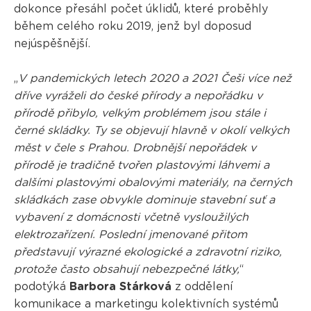
dokonce přesáhl počet úklidů, které proběhly
během celého roku 2019, jenž byl doposud
nejúspěšnější.
„
V pandemických letech 2020 a 2021 Češi více než
dříve vyráželi do české přírody a nepořádku v
přírodě přibylo, velkým problémem jsou stále i
černé skládky. Ty se objevují hlavně v okolí velkých
měst v čele s Prahou. Drobnější nepořádek v
přírodě je tradičně tvořen plastovými láhvemi a
dalšími plastovými obalovými materiály, na černých
skládkách zase obvykle dominuje stavební suť a
vybavení z domácnosti včetně vysloužilých
elektrozařízení. Poslední jmenované přitom
představují výrazné ekologické a zdravotní riziko,
protože často obsahují nebezpečné látky,
“
podotýká
Barbora Stárková
z oddělení
komunikace a marketingu kolektivních systémů