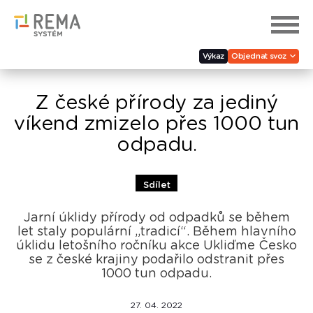
Výkaz
Objednat svoz
Z české přírody za jediný
víkend zmizelo přes 1000 tun
odpadu.
Sdílet
Jarní úklidy přírody od odpadků se během
let staly populární „tradicí“. Během hlavního
úklidu letošního ročníku akce Ukliďme Česko
se z české krajiny podařilo odstranit přes
1000 tun odpadu.
27. 04. 2022