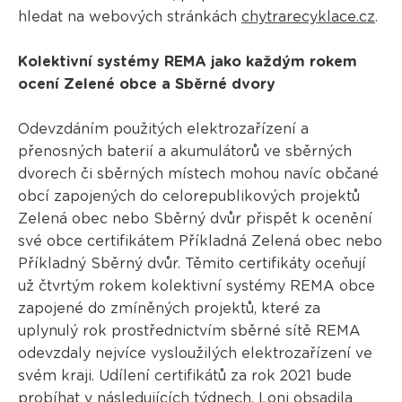
hledat na webových stránkách
chytrarecyklace.cz
.
Kolektivní systémy REMA jako každým rokem
ocení Zelené obce a Sběrné dvory
Odevzdáním použitých elektrozařízení a
přenosných baterií a akumulátorů ve sběrných
dvorech či sběrných místech mohou navíc občané
obcí zapojených do celorepublikových projektů
Zelená obec nebo Sběrný dvůr přispět k ocenění
své obce certifikátem Příkladná Zelená obec nebo
Příkladný Sběrný dvůr. Těmito certifikáty oceňují
už čtvrtým rokem kolektivní systémy REMA obce
zapojené do zmíněných projektů, které za
uplynulý rok prostřednictvím sběrné sítě REMA
odevzdaly nejvíce vysloužilých elektrozařízení ve
svém kraji. Udílení certifikátů za rok 2021 bude
probíhat v následujících týdnech. Loni obsadila