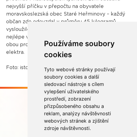
nejvyšší příčku v přepočtu na obyvatele
moravskoslezská obec Staré Heřminovy – každý
občan zde odevzdal v průměru 45 kilogramů
vysloužilého elektrozařízení. Ze všech krajů si pak
nejlépe vedl Středočeský kraj, jehož obyvatelé v
Používáme soubory
obou projektech odevzdali přes 272 tun použitého
elektra.
cookies
Foto: istockphoto.com
Tyto webové stránky používají
soubory cookies a další
sledovací nástroje s cílem
vylepšení uživatelského
prostředí, zobrazení
přizpůsobeného obsahu a
reklam, analýzy návštěvnosti
webových stránek a zjištění
Buďme ve spojení
zdroje návštěvnosti.