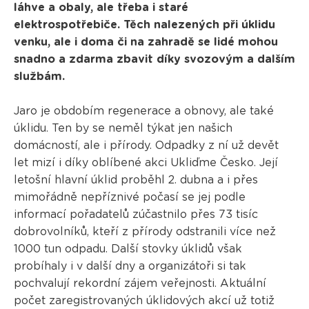
láhve a obaly, ale třeba i staré
elektrospotřebiče. Těch nalezených při úklidu
venku, ale i doma či na zahradě se lidé mohou
snadno a zdarma zbavit díky svozovým a dalším
službám.
Jaro je obdobím regenerace a obnovy, ale také
úklidu. Ten by se neměl týkat jen našich
domácností, ale i přírody. Odpadky z ní už devět
let mizí i díky oblíbené akci Ukliďme Česko. Její
letošní hlavní úklid proběhl 2. dubna a i přes
mimořádně nepříznivé počasí se jej podle
informací pořadatelů zúčastnilo přes 73 tisíc
dobrovolníků, kteří z přírody odstranili více než
1000 tun odpadu. Další stovky úklidů však
probíhaly i v další dny a organizátoři si tak
pochvalují rekordní zájem veřejnosti. Aktuální
počet zaregistrovaných úklidových akcí už totiž