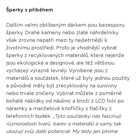
Šperky s příběhem
Dalším velmi oblíbeným dárkem jsou bezesporu
šperky. Drahé kameny nebo zlaté náhrdelníky
však zrovna nepatří mezi ty nejšetrnější k
životnímu prostředí. Proto je vhodnější vybrat
šperky z recyklovaných materiálů, které nejenže
jsou ekologické a designové, ale též většinou
vycházejí výrazně levněji. Vyrobené jsou z
materiálů a součástek, které už byly jednou použity
a původně měly být zrecyklovány na suroviny
nebo trvale zničeny. Vybírat můžete z poměrně
bohaté nabídky od náušnic a broží z LCD folií po
náramky a manžetové knoflíčky s tlačítky z
telefonních budek. „
Tyto součástky nás fascinují
různorodostí tvarů, barev a materiálů a samy tak
ukazují svůj další potenciál. My tedy jen plníme