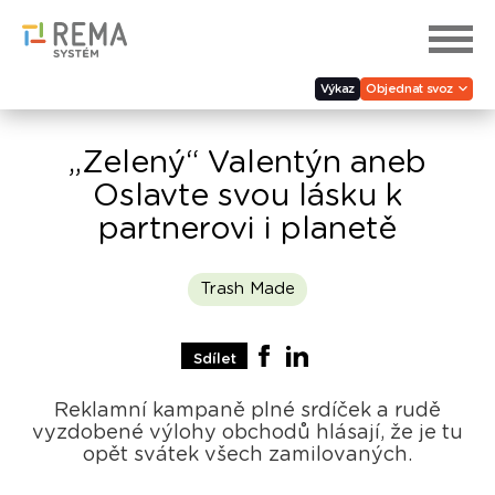
Výkaz
Objednat svoz
„Zelený“ Valentýn aneb
Oslavte svou lásku k
partnerovi i planetě
Trash Made
Sdílet
Reklamní kampaně plné srdíček a rudě
vyzdobené výlohy obchodů hlásají, že je tu
opět svátek všech zamilovaných.