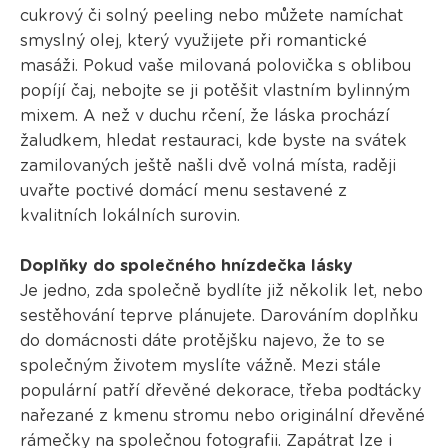
cukrový či solný peeling nebo můžete namíchat
smyslný olej, který využijete při romantické
masáži. Pokud vaše milovaná polovička s oblibou
popíjí čaj, nebojte se ji potěšit vlastním bylinným
mixem. A než v duchu rčení, že láska prochází
žaludkem, hledat restauraci, kde byste na svátek
zamilovaných ještě našli dvě volná místa, raději
uvařte poctivé domácí menu sestavené z
kvalitních lokálních surovin.
Doplňky do společného hnízdečka lásky
Je jedno, zda společně bydlíte již několik let, nebo
sestěhování teprve plánujete. Darováním doplňku
do domácnosti dáte protějšku najevo, že to se
společným životem myslíte vážně. Mezi stále
populární patří dřevěné dekorace, třeba podtácky
nařezané z kmenu stromu nebo originální dřevěné
rámečky na společnou fotografii. Zapátrat lze i