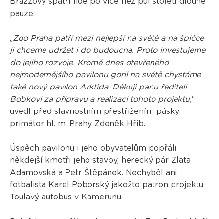
Brazzovy spatří lidé po více než půl století dlouhé
pauze.
„
Zoo Praha patří mezi nejlepší na světě a na špičce
ji chceme udržet i do budoucna. Proto investujeme
do jejího rozvoje. Kromě dnes otevřeného
nejmodernějšího pavilonu goril na světě chystáme
také nový pavilon Arktida. Děkuji panu řediteli
Bobkovi za přípravu a realizaci tohoto projektu,
“
uvedl před slavnostním přestřižením pásky
primátor hl. m. Prahy Zdeněk Hřib.
Úspěch pavilonu i jeho obyvatelům popřáli
někdejší kmotři jeho stavby, herecký pár Zlata
Adamovská a Petr Štěpánek. Nechyběl ani
fotbalista Karel Poborský jakožto patron projektu
Toulavý autobus v Kamerunu.