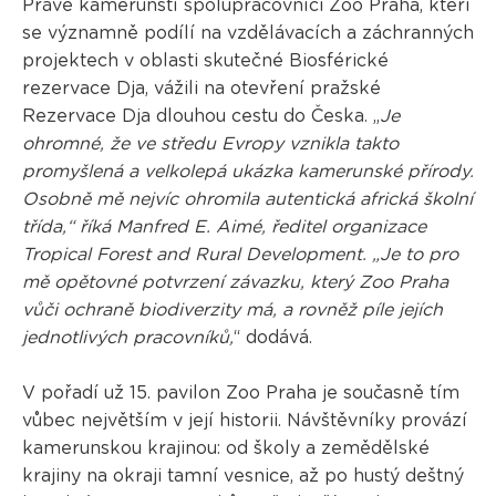
Právě kamerunští spolupracovníci Zoo Praha, kteří
se významně podílí na vzdělávacích a záchranných
projektech v oblasti skutečné Biosférické
rezervace Dja, vážili na otevření pražské
Rezervace Dja dlouhou cestu do Česka. „
Je
ohromné, že ve středu Evropy vznikla takto
promyšlená a velkolepá ukázka kamerunské přírody.
Osobně mě nejvíc ohromila autentická africká školní
třída,“ říká Manfred E. Aimé, ředitel organizace
Tropical Forest and Rural Development. „Je to pro
mě opětovné potvrzení závazku, který Zoo Praha
vůči ochraně biodiverzity má, a rovněž píle jejích
jednotlivých pracovníků,
“ dodává.
V pořadí už 15. pavilon Zoo Praha je současně tím
vůbec největším v její historii. Návštěvníky provází
kamerunskou krajinou: od školy a zemědělské
krajiny na okraji tamní vesnice, až po hustý deštný