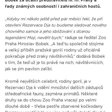
Bobek za účasti představitelů hl. m. Prahy a
řady známých osobností i zahraničních hostů.
„
Kdyby mi někdo ještě před pár měsíci řekl, že při
otevření Rezervace Dja tu budeme sledovat nového
chovného samce a jeho sbližování s dcerou
legendární Moji, nevěřil bych,
“ raduje se ředitel Zoo
Praha Miroslav Bobek. „A teď tu společně stojíme
a velký příběh pražské gorilí rodiny už oficiálně
pokračuje před zraky návštěvníků,“ dodává Bobek
s tím, že teď už je to právě na nich, návštěvnících,
jak se jim pavilon zalíbí.
Kromě největších celebrit, rodiny goril, je v
Rezervaci Dja k vidění množství dalších zástupců
středoafrické fauny, zejména primátů. Některé
druhy se do chovu Zoo Praha vracejí po velmi
dlouhé době – třeba pestře zbarvené kočkodany