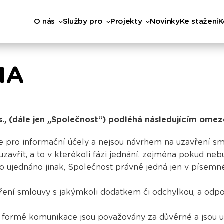
O nás
Služby pro
Projekty
Novinky
Ke stažení
K
MA
s., (dále jen „Společnost“) podléhá následujícím ome
e pro informační účely a nejsou návrhem na uzavření sm
zavřít, a to v kterékoli fázi jednání, zejména pokud ne
 ujednáno jinak, Společnost právně jedná jen v písemné
avření smlouvy s jakýmkoli dodatkem či odchylkou, a od
 formě komunikace jsou považovány za důvěrné a jsou u