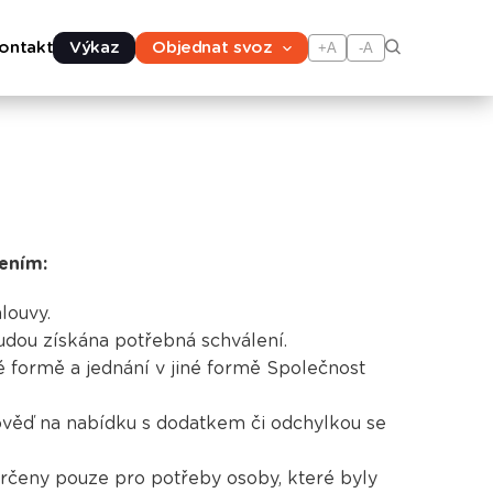
ontakt
Výkaz
Objednat svoz
+A
-A
zením:
louvy.
budou získána potřebná schválení.
 formě a jednání v jiné formě Společnost
pověď na nabídku s dodatkem či odchylkou se
rčeny pouze pro potřeby osoby, které byly