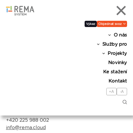
Výkaz
Objednat svoz
O nás
Služby pro
Kontakt
Projekty
Novinky
Korespondenční adresa
Ke stažení
Kontakt
REMA Systém, a.s.
Antala Staška 510/38
+A
-A
140 00 Praha 4 – Krč
+420 225 988 001
+420 225 988 002
info@rema.cloud