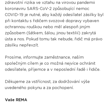
zdravotní rizika ve vztahu na virovou pandemii
koronaviru SARS-CoV-2 způsobující nemoc
COVID-19 je nutné, aby každý odesílatel zásilky byl
při kontaktu s řidičem svozové dopravy vybaven
ochrannou rouškou nebo měl alespoň jiným
způsobem (šátkem, šálou, jinou textilií) zakrytá
ústa a nos. Pokud tomu tak nebude, řidič má právo
zásilku nepřevzít.
Prosíme, informujte zaměstnance, naším
společným cílem je co možná nejvíce ochránit
odesílatele, příjemce a v neposlední řadě i řidiče.
Děkujeme za vstřícnost, za dodržování výše
uvedeného pokynu a za pochopení.
Vaše REMA