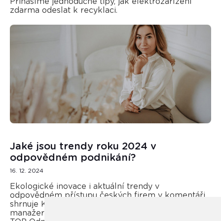
Přinášíme jednoduché tipy, jak elektrozařízení
zdarma odeslat k recyklaci.
Jaké jsou trendy roku 2024 v
odpovědném podnikání?
16. 12. 2024
Ekologické inovace i aktuální trendy v
odpovědném přístupu českých firem v komentáři
shrnuje Kateřina Opletal Průchová, regionální
manažerka REMA Systém a porotkyně soutěže