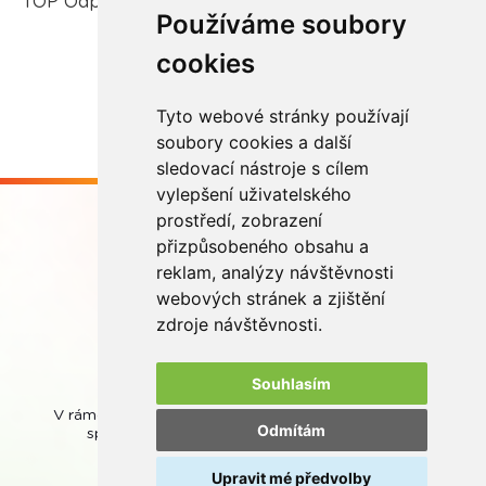
TOP Odpovědná firma.
Používáme soubory
cookies
Více zde
Tyto webové stránky používají
soubory cookies a další
sledovací nástroje s cílem
vylepšení uživatelského
prostředí, zobrazení
přizpůsobeného obsahu a
reklam, analýzy návštěvnosti
webových stránek a zjištění
Buďme ve spojení
zdroje návštěvnosti.
Souhlasím
V rámci zpětného odběru odpadních přenosných baterií
Odmítám
spolupracujeme se společností
REMA Battery
.
Upravit mé předvolby
© REMA Systém
Nastavení cookies