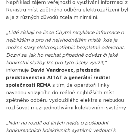
Například zájem veřejnosti o využívání informací z
Registru míst zpětného odběru elektrozařízení byl
a je z různých důvodů zcela minimální.
„Lidé získají na lince Chytré recyklace informace o
nejbližším a pro ně nejvhodnějším místě, kde je
možné starý elektrospotřebič bezplatně odevzdat.
Dozví se, jak ho nechat případně odvézt či jaké
konkrétní služby lze pro tyto účely využít,“
informuje
David Vandrovec, předseda
představenstva AITAT a generální ředitel
společností REMA
s tím, že operátoři linky
navedou volajícího do reálně nejbližších míst
zpětného odběru vysloužilého elektra a nebudou
rozlišovat mezi jednotlivými kolektivními systémy.
„Nám na rozdíl od jiných nejde o pošlapání
konkurenčních kolektivních systémů vedoucí k