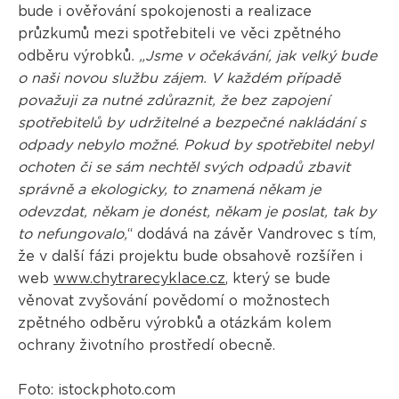
bude i ověřování spokojenosti a realizace
průzkumů mezi spotřebiteli ve věci zpětného
odběru výrobků
. „Jsme v očekávání, jak velký bude
o naši novou službu zájem. V každém případě
považuji za nutné zdůraznit, že bez zapojení
spotřebitelů by udržitelné a bezpečné nakládání s
odpady nebylo možné. Pokud by spotřebitel nebyl
ochoten či se sám nechtěl svých odpadů zbavit
správně a ekologicky, to znamená někam je
odevzdat, někam je donést, někam je poslat, tak by
to nefungovalo,
“ dodává na závěr Vandrovec s tím,
že v další fázi projektu bude obsahově rozšířen i
web
www.chytrarecyklace.cz
, který se bude
věnovat zvyšování povědomí o možnostech
zpětného odběru výrobků a otázkám kolem
ochrany životního prostředí obecně.
Foto: istockphoto.com