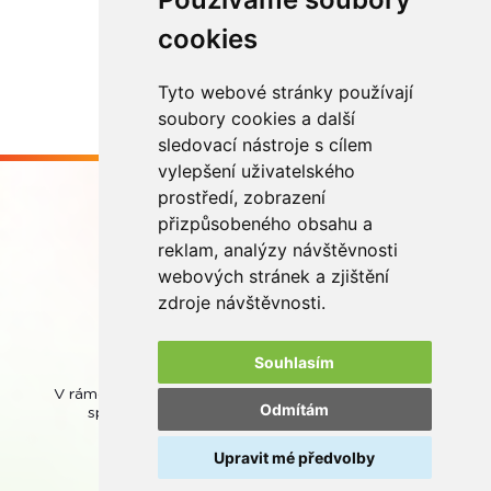
cookies
Více zde
Tyto webové stránky používají
soubory cookies a další
sledovací nástroje s cílem
vylepšení uživatelského
prostředí, zobrazení
přizpůsobeného obsahu a
reklam, analýzy návštěvnosti
webových stránek a zjištění
Buďme ve spojení
zdroje návštěvnosti.
Souhlasím
V rámci zpětného odběru odpadních přenosných baterií
Odmítám
spolupracujeme se společností
REMA Battery
.
Upravit mé předvolby
© REMA Systém
Nastavení cookies
Ochrana osobních údajů