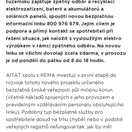
tuzemsku zajišťuje zpětný odběr a recyklaci
elektrozařízení, baterií a akumulátorů a
solárních panelů, spouští novou bezplatnou
informační linku 800 976 679. Jejím cílem je
podpora a přímý kontakt se spotřebiteli při
řešení situace, jak naložit s vysloužilým elektro
výrobkem v rámci zpětného odběru. Na novou
linku se všichni dovolají zcela zdarma, v provozu
je od pondělí do pátku od 8 do 18 hodin.
AITAT spolu s REMA investují v první etapě do
rozvoje tohoto nového projektu určeného
bezplatně široké veřejnosti půl miliónu korun
(včetně nákladů spojených s jeho provozem a
pravidelným vzděláváním personálu obsluhujícího
linku). Podobný typ bezplatné služby pro
spotřebitele dosud na trhu chyběl nebo v podobě
veřejných registrů nefungoval tak, jak by měl.