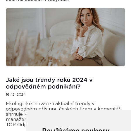
Jaké jsou trendy roku 2024 v
odpovědném podnikání?
16. 12. 2024
Ekologické inovace i aktuální trendy v
odpovědném přístupu českých firem v komentáři
shrnuje Kateřina Opletal Průchová, regionální
manažerka REMA Systém a porotkyně soutěže
TOP Odpovědná firma.
Používáme soubory