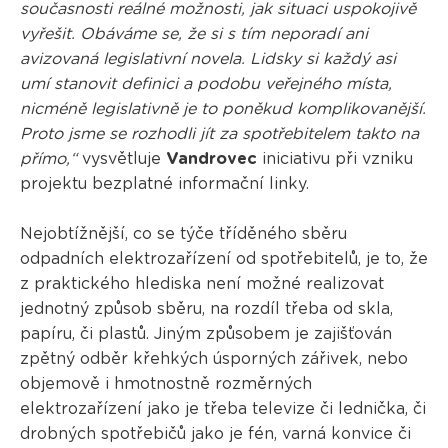
současnosti reálné možnosti, jak situaci uspokojivě
vyřešit. Obáváme se, že si s tím neporadí ani
avizovaná legislativní novela. Lidsky si každý asi
umí stanovit definici a podobu veřejného místa,
nicméně legislativně je to poněkud komplikovanější.
Proto jsme se rozhodli jít za spotřebitelem takto na
přímo,“
vysvětluje
Vandrovec
iniciativu při vzniku
projektu bezplatné informační linky.
Nejobtížnější, co se týče tříděného sběru
odpadních elektrozařízení od spotřebitelů, je to, že
z praktického hlediska není možné realizovat
jednotný způsob sběru, na rozdíl třeba od skla,
papíru, či plastů. Jiným způsobem je zajišťován
zpětný odběr křehkých úsporných zářivek, nebo
objemově i hmotnostně rozměrných
elektrozařízení jako je třeba televize či lednička, či
drobných spotřebičů jako je fén, varná konvice či