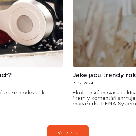
ích?
Jaké jsou trendy r
16. 12. 2024
ní zdarma odeslat k
Ekologické inovace i akt
firem v komentáři shrnuje
manažerka REMA Systém 
Více zde