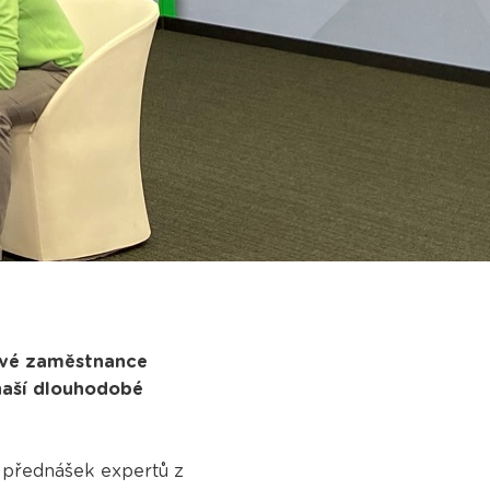
 své zaměstnance
naší dlouhodobé
s přednášek expertů z