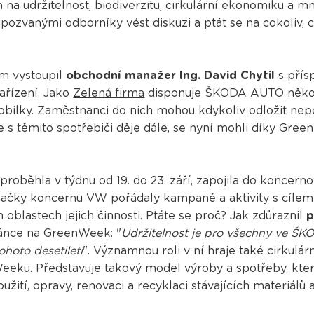
a udržitelnost, biodiverzitu, cirkulární ekonomiku a mn
 pozvanými odborníky vést diskuzi a ptát se na cokoliv, 
m vystoupil
obchodní manažer Ing. David Chytil
s pří
ařízení. Jako
Zelená firma
disponuje ŠKODA AUTO někol
obilky. Zaměstnanci do nich mohou kdykoliv odložit nep
se s těmito spotřebiči děje dále, se nyní mohli díky Gr
proběhla v týdnu od 19. do 23. září, zapojila do koncer
značky koncernu VW pořádaly kampaně a aktivity s cíle
h oblastech jejich činnosti. Ptáte se proč? Jak zdůraznil
p
ánce na GreenWeek: "
Udržitelnost je pro všechny ve ŠK
ohoto desetiletí
". Významnou roli v ní hraje také cirkulá
eku. Představuje takový model výroby a spotřeby, kte
oužití, opravy, renovaci a recyklaci stávajících materiálů 