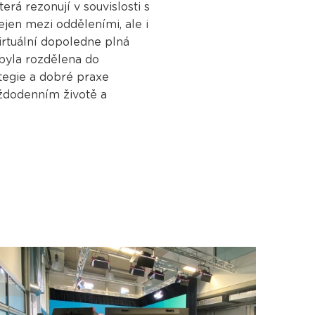
rá rezonují v souvislosti s
ejen mezi odděleními, ale i
irtuální dopoledne plná
 byla rozdělena do
ategie a dobré praxe
aždodenním životě a