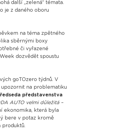
ohá další „zelená“ témata.
co je z daného oboru
spěvkem na téma zpětného
ika sběrnými boxy
otřebné či vyřazené
eenWeek dozvědět spoustu
nových goTOzero týdnů. V
m upozornit na problematiku
ředseda představenstva
ODA AUTO velmi důležitá –
rní ekonomika, která byla
rý bere v potaz kromě
a produktů.