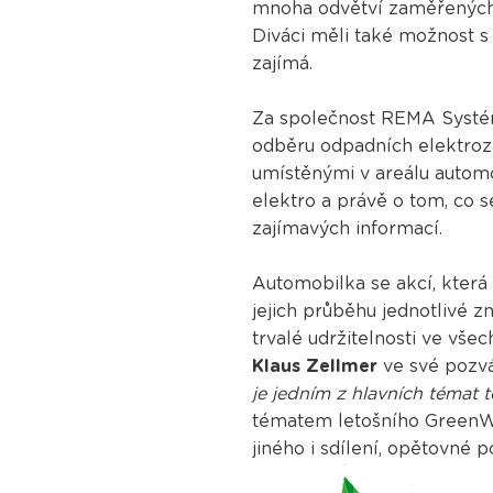
mnoha odvětví zaměřených n
Diváci měli také možnost s
zajímá.
Za společnost REMA Systé
odběru odpadních elektroz
umístěnými v areálu autom
elektro a právě o tom, co 
zajímavých informací.
Automobilka se akcí, která 
jejich průběhu jednotlivé 
trvalé udržitelnosti ve všec
Klaus Zellmer
ve své pozv
je jedním z hlavních témat t
tématem letošního GreenWe
jiného i sdílení, opětovné p