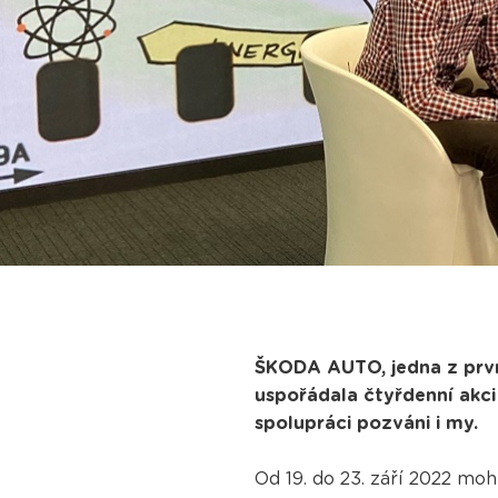
ŠKODA AUTO, jedna z prvn
uspořádala čtyřdenní akc
spolupráci pozváni i my.
Od 19. do 23. září 2022 mo