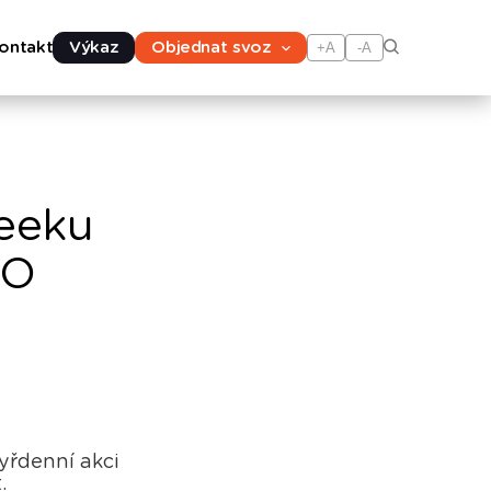
ontakt
Výkaz
Objednat svoz
+A
-A
Weeku
TO
řdenní akci
.