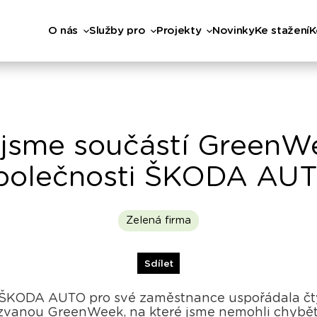
O nás
Služby pro
Projekty
Novinky
Ke stažení
K
 jsme součástí Green
polečnosti ŠKODA AU
Zelená firma
Sdílet
 ŠKODA AUTO pro své zaměstnance uspořádala čty
zvanou GreenWeek, na které jsme nemohli chybět