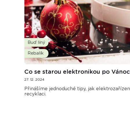
Buď líný
Rebalík
Co se starou elektronikou po Vánoc
27. 12. 2024
Přinášíme jednoduché tipy, jak elektrozaříze
recyklaci.