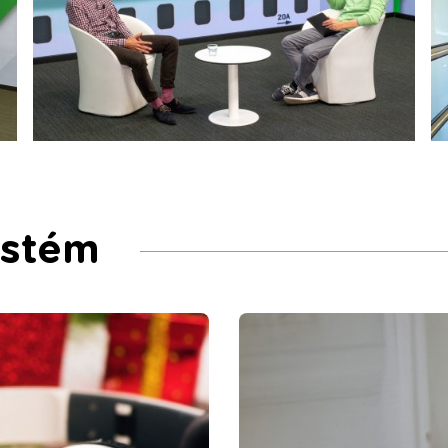
ystém