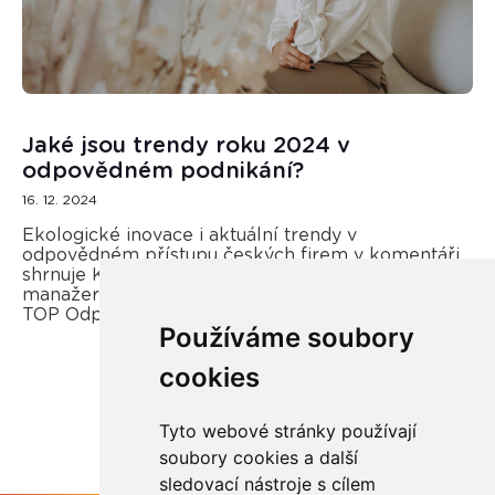
Jaké jsou trendy roku 2024 v
odpovědném podnikání?
16. 12. 2024
Ekologické inovace i aktuální trendy v
odpovědném přístupu českých firem v komentáři
shrnuje Kateřina Opletal Průchová, regionální
manažerka REMA Systém a porotkyně soutěže
TOP Odpovědná firma.
Používáme soubory
cookies
Více zde
Tyto webové stránky používají
soubory cookies a další
sledovací nástroje s cílem