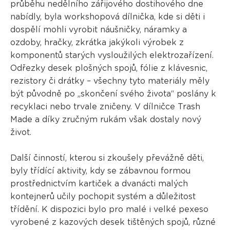
průběhu nedělního zářijového dostihového dne
nabídly, byla workshopová dílnička, kde si děti i
dospělí mohli vyrobit náušničky, náramky a
ozdoby, hračky, zkrátka jakýkoli výrobek z
komponentů starých vysloužilých elektrozařízení.
Odřezky desek plošných spojů, fólie z klávesnic,
rezistory či drátky – všechny tyto materiály měly
být původně po „skončení svého života“ poslány k
recyklaci nebo trvale zničeny. V dílničce Trash
Made a díky zručným rukám však dostaly nový
život.
Další činností, kterou si zkoušely převážně děti,
byly třídící aktivity, kdy se zábavnou formou
prostřednictvím kartiček a dvanácti malých
kontejnerů učily pochopit systém a důležitost
třídění. K dispozici bylo pro malé i velké pexeso
vyrobené z kazových desek tištěných spojů, různé