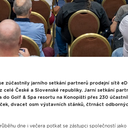
e zúčastnily jarního setkání partnerů prodejní sítě eD
z celé České a Slovenské republiky. Jarní setkání par
na do Golf & Spa resortu na Konopišti přes 230 účastn
naček, dvacet osm výstavních stánků, čtrnáct odborný
růběhu dne i večera potkat se zástupci společností jako 