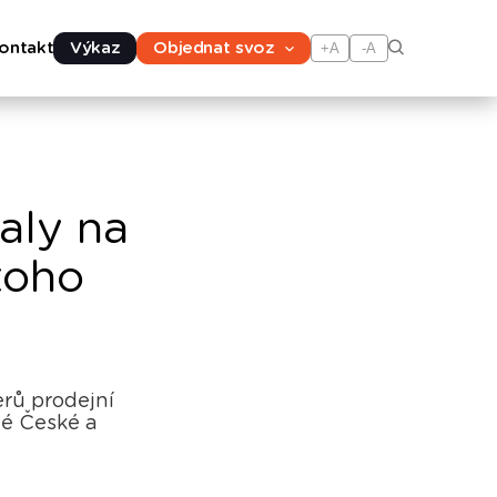
ontakt
Výkaz
Objednat svoz
+A
-A
aly na
toho
erů prodejní
lé České a