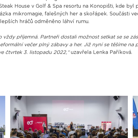
Steak House v Golf & Spa resortu na Konopišti, kde byl 
kázka mikromagie, falešných her a skořápek. Součásti ve
ejlepších hráčů odměněno láhví rumu.
o vždy příjemná. Partneři dostali možnost setkat se se z
 neformální večer plný zábavy a her. Již nyní se těšíme n
e čtvrtek 3. listopadu 2022,“
uzavřela Lenka Paříková.