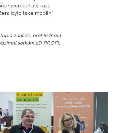
připraven bohatý raut,
čera bylo také mobilní
ástupci značek, prohlédnout
a pozimní setkání eD PROFI,