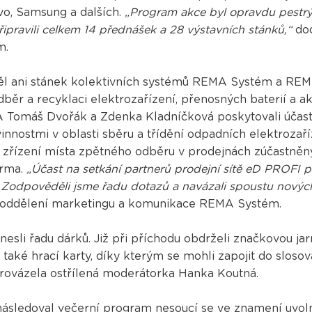
ovo, Samsung a dalších.
„Program akce byl opravdu pestrý.
řipravili celkem 14 přednášek a 28 výstavních stánků,“
dod
m.
běl ani stánek kolektivních systémů REMA Systém a REMA
dběr a recyklaci elektrozařízení, přenosných baterií a a
 Tomáš Dvořák a Zdenka Kladníčková poskytovali účas
vinnostmi v oblasti sběru a třídění odpadních elektrozaří
zřízení místa zpětného odběru v prodejnách zúčastněný
arma.
„Účast na setkání partnerů prodejní sítě eD PROFI pr
 Zodpověděli jsme řadu dotazů a navázali spoustu novýc
z oddělení marketingu a komunikace REMA Systém.
dnesli řadu dárků. Již při příchodu obdrželi značkovou ja
také hrací karty, díky kterým se mohli zapojit do sloso
ovázela ostřílená moderátorka Hanka Koutná.
 následoval večerní program nesoucí se ve znamení uvol