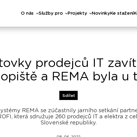
O nás
Služby pro
Projekty
Novinky
Ke stažení
K
tovky prodejců IT zavít
opiště a REMA byla u 
Sdílet
systémy REMA se zúčastnily jarního setkání partn
ROFI, která sdružuje 260 prodejců IT a elektra z ce
Slovenské republiky.
08. 06. 2022