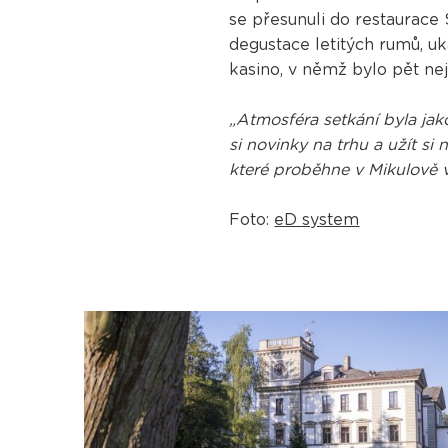
se přesunuli do restaurace 
degustace letitých rumů, u
kasino, v němž bylo pět n
„Atmosféra setkání byla jak
si novinky na trhu a užít si
které proběhne v Mikulově v
Foto:
eD system