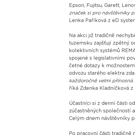
Epson, Fujitsu, Garett, Len
značek si pro návštěvníky p
Lenka Paříková z eD syste
Na akci již tradičně nechy
tuzemsku zajišťují zpětný o
kolektivních systémů REMA
spojené s legislativními po
četné dotazy k možnostem 
odvozu starého elektra zd
každoročně velmi přínosná.
říká Zdenka Kladníčková 
Účastníci si z denní části o
zúčastněných společností a 
Celým dnem návštěvníky pr
Po pracovní části tradičně