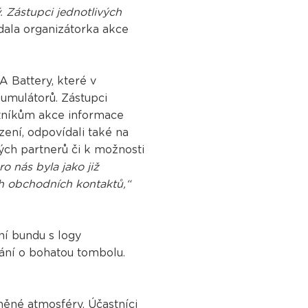
 Zástupci jednotlivých
ala organizátorka akce
 Battery, které v
kumulátorů. Zástupci
tníkům akce informace
zení, odpovídali také na
ch partnerů či k možnosti
o nás byla jako již
h obchodních kontaktů,“
rní bundu s logy
vání o bohatou tombolu.
něné atmosféry. Účastníci