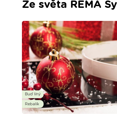
Ze světa REMA S
Buď líný
Rebalík