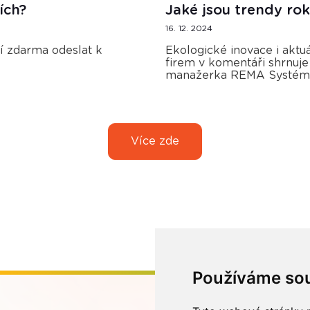
ích?
Jaké jsou trendy r
16. 12. 2024
ní zdarma odeslat k
Ekologické inovace i akt
firem v komentáři shrnuje
manažerka REMA Systém 
Více zde
Používáme so