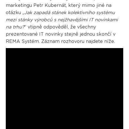
marketingu Petr Kubernát, který mimo jiné na
otázku „
Jak zapadá stánek kolektivního systému
mezi stánky výrobců s nejžhavějšími IT novinkami
na trhu?
“ vtipně odpověděl, že všechny
prezentované IT novinky stejně jednou skončí v
REMA Systém. Záznam rozhovoru najdete níže.