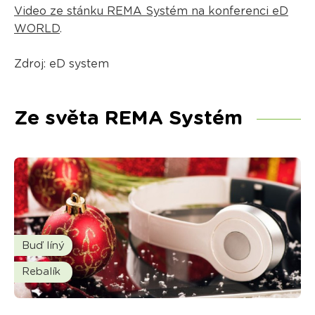
Video ze stánku REMA Systém na konferenci eD
WORLD
.
Zdroj: eD system
Ze světa REMA Systém
Buď líný
Rebalík