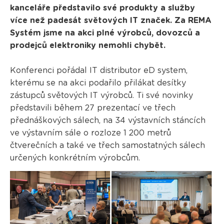
kanceláře představilo své produkty a služby
více než padesát světových IT značek. Za REMA
Systém jsme na akci plné výrobců, dovozců a
prodejců elektroniky nemohli chybět.
Konferenci pořádal IT distributor eD system,
kterému se na akci podařilo přilákat desítky
zástupců světových IT výrobců. Ti své novinky
představili během 27 prezentací ve třech
přednáškových sálech, na 34 výstavních stáncích
ve výstavním sále o rozloze 1 200 metrů
čtverečních a také ve třech samostatných sálech
určených konkrétním výrobcům.