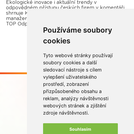
Ekologické inovace i aktuální trendy v
odpovědném přístupu českých firem v komentáři
shrnuje Kateřina Opletal Průchová, regionální
manažerka REMA Systém a porotkyně soutěže
TOP Odpovědná firma.
Používáme soubory
cookies
Více zde
Tyto webové stránky používají
soubory cookies a další
sledovací nástroje s cílem
vylepšení uživatelského
prostředí, zobrazení
přizpůsobeného obsahu a
reklam, analýzy návštěvnosti
webových stránek a zjištění
Buďme ve spojení
zdroje návštěvnosti.
Souhlasím